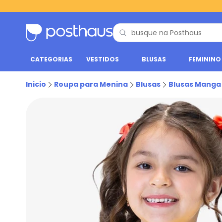
CATEGORIAS
VESTIDOS
BLUSAS
FEMININO
Inicio
Roupa para Menina
Blusas
Blusas Manga