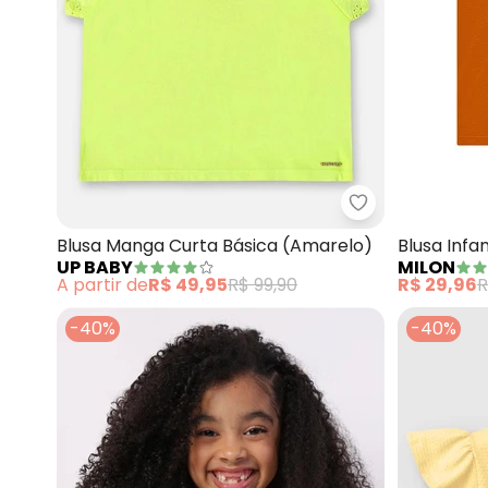
Up Baby - Blus
Blusa Manga Curta Básica (Amarelo)
Blusa Infa
UP BABY
MILON
(Marrom)
A partir de
R$ 49,95
R$ 99,90
R$ 29,96
R
-40%
-40%