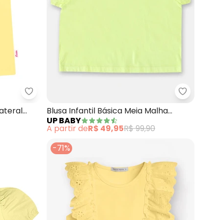
ttering (Marrom)
Duduka - Blusa Básica com Etiqueta Lateral (Ama
Up Baby -
ateral
Blusa Infantil Básica Meia Malha
UP BABY
(Amarelo)
A partir de
R$ 49,95
R$ 99,90
-71%