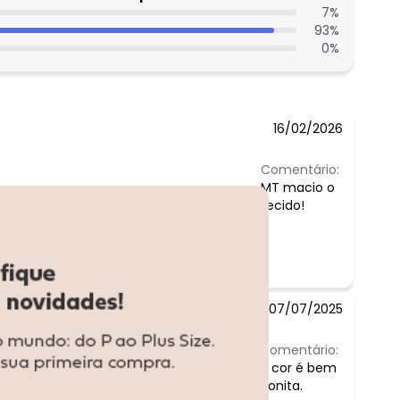
7
%
93
%
0
%
16/02/2026
Comentário:
MT macio o
tecido!
07/07/2025
Comentário:
A cor é bem
bonita.