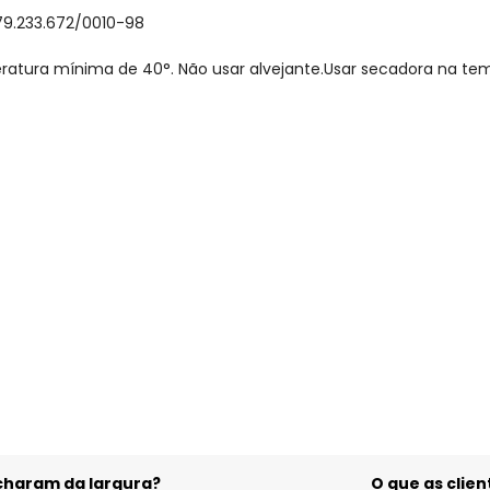
79.233.672/0010-98
ratura mínima de 40°. Não usar alvejante.Usar secadora na t
acharam da largura?
O que as cli