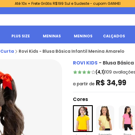
Até 10x + Frete Grátis R$199 Sul e Sudeste - cupom GANHEI
PLUS SIZE
MENINAS
MENINOS
CALÇADOS
 Curta
Rovi Kids - Blusa Básica Infantil Menina Amarelo
ROVI KIDS
-
Blusa Básica
(
4,1
)
109
avaliaçõe
R$ 34,99
a partir de
Cores
Amarelo
Rosa