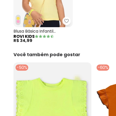
Rovi Kids - Blusa Básica 
Blusa Básica Infantil
ROVI KIDS
Feminina Amarelo
R$ 34,99
Você também pode gostar
-50%
-60%