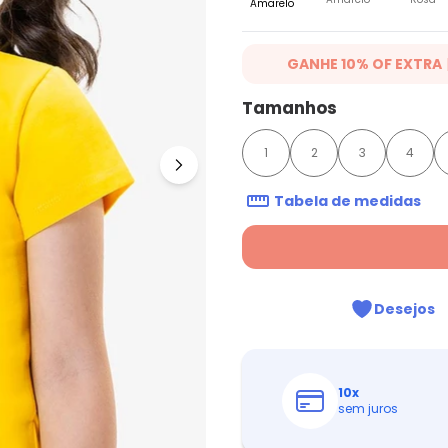
Amarelo
GANHE 10% OF EXTRA
Ganhe 10% OFF em lista selecio
Tamanhos
16/07/2026. Desconto aplicado
compra.
Ver mais produtos
1
2
3
4
Tabela de medidas
Desejos
10
x
sem juros