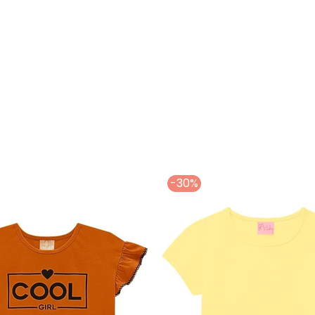
Infantil Feminina Amarelo
-30%