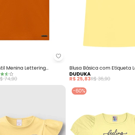
a Manga Curta Básica (Amarelo)
Milon - Blusa Infantil Menina Le
ntil Menina Lettering
Blusa Básica com Etiqueta L
DUDUKA
(Amarelo)
$ 74,90
R$ 25,83
R$ 36,90
-60%