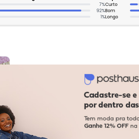
7
%
Curto
92
%
Bom
1
%
Longo