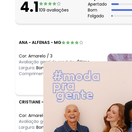
4.1
Apertado
109
avaliações
Bom
Folgado
ANA
-
ALFENAS - MG
Cor:
Amarelo
/
3
Avaliação geral do produto:
Ótimo
Largura:
Bom
Comprimento:
Bom
CRISTIANE
-
SANTA TERESA - ES
Cor:
Amarelo
/
3
Avaliação geral do produto:
Ruim
Largura:
Bom