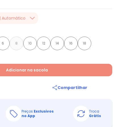
| Automático
nada. Valido até
 na finalização da
 da campanha!
6
8
10
12
14
16
18
Adicionar na sacola
Compartilhar
Preços
Exclusivos
Troca
no App
Grátis