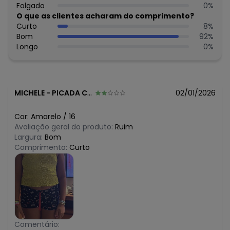
N/D*
Folgado
0
%
julho/2026
N/D*
O que as clientes acharam do comprimento?
junho/2026
N/D*
Curto
8
%
maio/2026
N/D*
Bom
92
%
abril/2026
N/D*
Longo
0
%
março/2026
N/D*
fevereiro/2026
MICHELE
-
PICADA CAFE - RS
02/01/2026
Cor:
Amarelo
/
16
Avaliação geral do produto:
Ruim
Largura:
Bom
Comprimento:
Curto
Comentário: