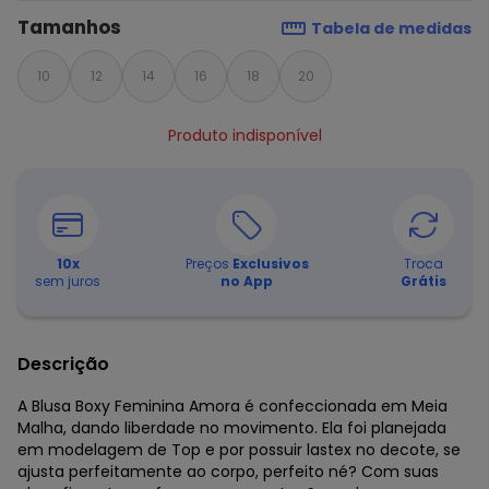
Tamanhos
Tabela de medidas
10
12
14
16
18
20
Produto indisponível
10
x
Preços
Exclusivos
Troca
sem juros
no App
Grátis
Descrição
A Blusa Boxy Feminina Amora é confeccionada em Meia
Malha, dando liberdade no movimento. Ela foi planejada
em modelagem de Top e por possuir lastex no decote, se
ajusta perfeitamente ao corpo, perfeito né? Com suas