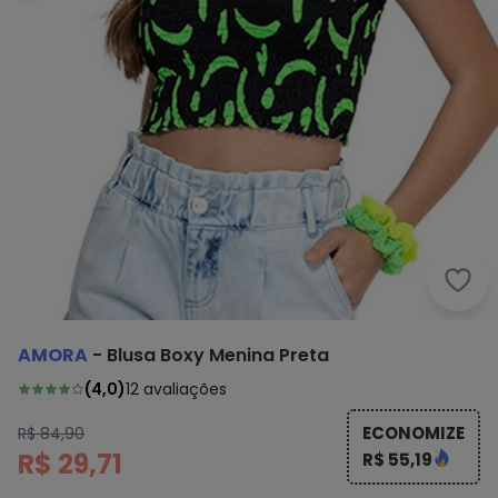
Amor
AMORA
-
Blusa Boxy Menina Preta
(
4,0
)
12
avaliações
ECONOMIZE
R$ 84,90
R$ 29,71
R$ 55,19