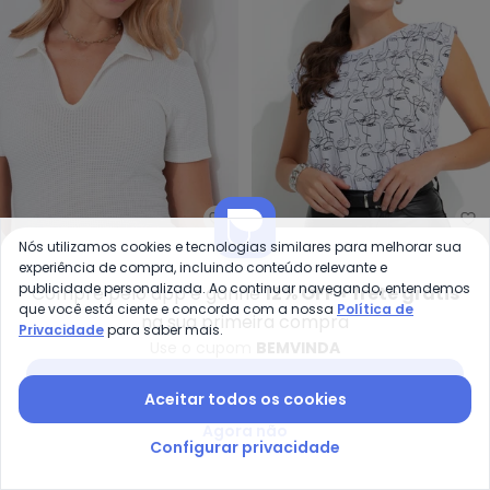
Quintess - Blusa Polo (Off Whit
bo
Nós utilizamos cookies e tecnologias similares para melhorar sua
Blusa Polo (Off White)
Blusa Estampada Manga
experiência de compra, incluindo conteúdo relevante e
QUINTESS
BONPRIX
em Malha Texturizada
Curta (Branca)
publicidade personalizada. Ao continuar navegando, entendemos
Compre pelo app e ganhe
12% OFF + frete grátis
A partir de
R$ 44,99
R$ 69,99
R$ 19,99
R$ 59,99
que você está ciente e concorda com a nossa
Política de
na sua primeira compra
Privacidade
para saber mais.
-45%
Use o cupom
BEMVINDA
Baixar app Posthaus
Aceitar todos os cookies
Agora não
Configurar privacidade