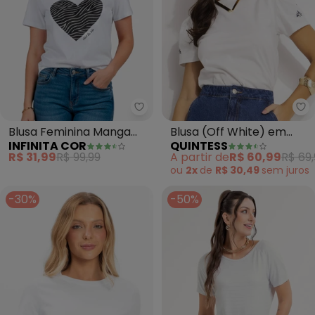
Infinita Cor - Blusa Feminina M
Qu
Blusa Feminina Manga
Blusa (Off White) em
INFINITA COR
QUINTESS
Curta (Branco)
Malha de Algodão
R$ 31,99
R$ 99,99
A partir de
R$ 60,99
R$ 69,
Penteado
ou
2x
de
R$ 30,49
sem
juros
-30%
-50%