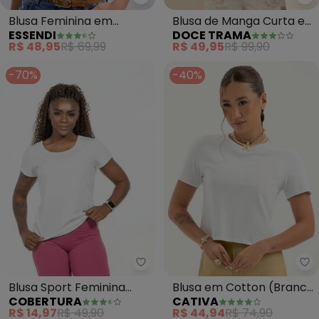
Essendi - Blusa Feminina em A
Do
Blusa Feminina em
Blusa de Manga Curta em
ESSENDI
DOCE TRAMA
Algodão (Branco)
Tricot Flamê (Branco)
R$ 48,95
R$ 69,99
R$ 49,95
R$ 99,90
-70%
-40%
Cobertura - Blusa Sport Femini
Ca
Blusa Sport Feminina
Blusa em Cotton (Branco
COBERTURA
CATIVA
(Branco)
)
R$ 14,97
R$ 49,90
R$ 44,94
R$ 74,90