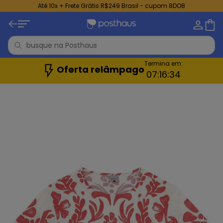
Até 10x + Frete Grátis R$249 Brasil - cupom 8DO8
Termina em:
Oferta relâmpago
07:
16:
32