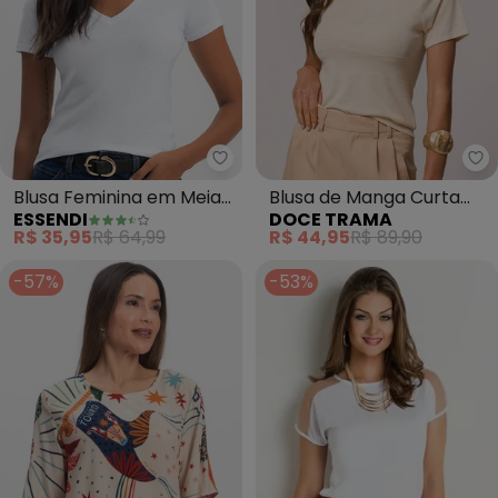
Essendi - Blusa Feminina em Me
Do
Blusa Feminina em Meia
Blusa de Manga Curta
ESSENDI
DOCE TRAMA
Malha (Branco)
(Branco)
R$ 35,95
R$ 64,99
R$ 44,95
R$ 89,90
-57%
-53%