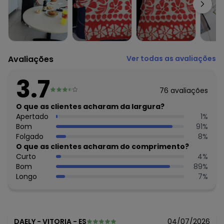
Cuidados para conservação do produto: Temperatura
máxima de lavagem 30C. Não alvejar. Não passar sobre a
estampa.
Tecido: Viscose
Composição: 100% viscose
Avaliações
Ver todas as avaliações
Histórico de preços
O preço apresentado abaixo é o menor oferecido em
3.7
algum dia do mês, para o menor tamanho disponível.
76
avaliações
R$ 37,25
agosto/2026
R$ 35,39
O que as clientes acharam da largura?
julho/2026
R$ 37,25
Apertado
1
%
junho/2026
R$ 44,7
Bom
91
%
maio/2026
R$ 44,7
Folgado
8
%
abril/2026
R$ 44,7
O que as clientes acharam do comprimento?
março/2026
R$ 44,7
Curto
4
%
fevereiro/2026
Bom
89
%
Longo
7
%
DAELY
-
VITORIA - ES
04/07/2026