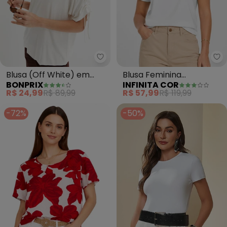
bonprix - Blusa (Off White) em
In
Blusa (Off White) em
Blusa Feminina
BONPRIX
INFINITA COR
Malha de Viscose
Molicotton e Estampa
R$ 24,99
R$ 89,99
R$ 57,99
R$ 119,99
(Branco)
-72%
-50%