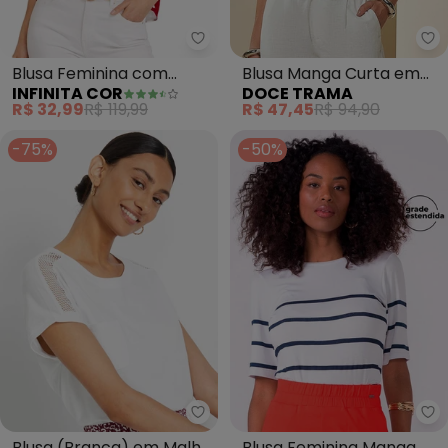
Infinita Cor - Blusa Feminina 
Do
Blusa Feminina com
Blusa Manga Curta em
INFINITA COR
DOCE TRAMA
Estampa Rotativa
Ribana (Branco)
R$ 32,99
R$ 119,99
R$ 47,45
R$ 94,90
(Branco)
-75%
-50%
bonprix - Blusa (Branca) em M
Ma
Blusa (Branca) em Malha
Blusa Feminina Manga