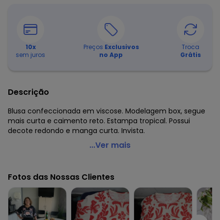
10
x
Preços
Exclusivos
Troca
sem juros
no App
Grátis
Descrição
Blusa confeccionada em viscose. Modelagem box, segue
mais curta e caimento reto. Estampa tropical. Possui
decote redondo e manga curta. Invista.
Malwee - Blusa Branca Box Tropical em Viscose
...Ver mais
Código do produto: 7384631
Comprimento da manga: Curta
Fotos das Nossas Clientes
Decote frente: Redondo
Fornecedor: MALWEE MALHAS LTDA / CNPJ 84.429.737/0001-
14
Feito: Brasil