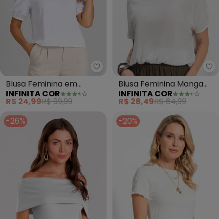
Infinita Cor - Blusa Feminina e
In
Blusa Feminina em
Blusa Feminina Manga
INFINITA COR
INFINITA COR
Tecido Henera (Branco)
Curta (Branco)
R$ 24,99
R$ 99,99
R$ 28,49
R$ 64,99
-26%
-20%