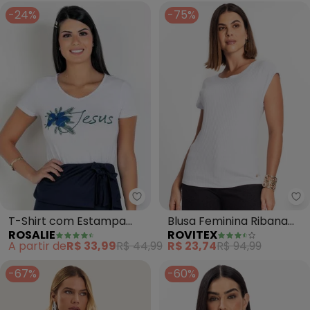
-24%
-75%
Rosalie - T-Shirt com Estampa 
Ro
T-Shirt com Estampa
Blusa Feminina Ribana
ROSALIE
ROVITEX
Frontal e Decote V
Canelada Básica
A partir de
R$ 33,99
R$ 44,99
R$ 23,74
R$ 94,99
(Branca)
(Branco)
-67%
-60%