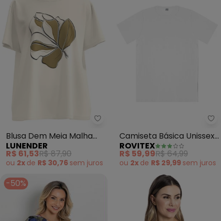
Lunender - Blusa Dem Meia Mal
Ro
Blusa Dem Meia Malha
Camiseta Básica Unissex
LUNENDER
ROVITEX
Penteada (Branco)
(Branco)
R$ 61,53
R$ 87,90
R$ 59,99
R$ 64,99
ou
2x
de
R$ 30,76
sem
juros
ou
2x
de
R$ 29,99
sem
juros
-50%