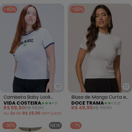
-40%
-50%
Vida Costeira - Camiseta Baby 
Do
Camiseta Baby Look
Blusa de Manga Curta em
VIDA COSTEIRA
DOCE TRAMA
Brasil Copa Branca
Ribana (Branco)
R$ 59,90
R$ 99,90
R$ 49,95
R$ 99,90
(Branco)
ou
2x
de
R$ 29,95
sem
juros
-30%
NEW
-7%