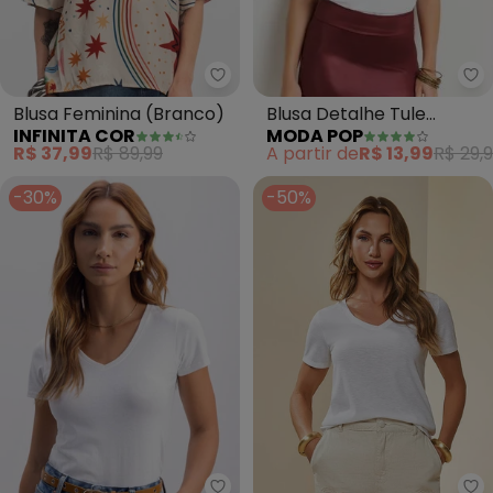
Mo
Infinita Cor - Blusa Feminina (B
Blusa Detalhe Tule
Blusa Feminina (Branco)
MODA POP
INFINITA COR
(Branca)
A partir de
R$ 13,99
R$ 29,
R$ 37,99
R$ 89,99
-30%
-50%