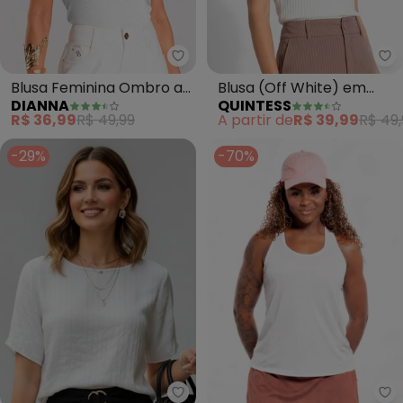
Dianna - Blusa Feminina Ombr
Qu
Blusa Feminina Ombro a
Blusa (Off White) em
DIANNA
QUINTESS
Ombro (Branco)
Malha Canelada
R$ 36,99
R$ 49,99
A partir de
R$ 39,99
R$ 49,
-29%
-70%
Quintess - Blusa Lurex (Off Whi