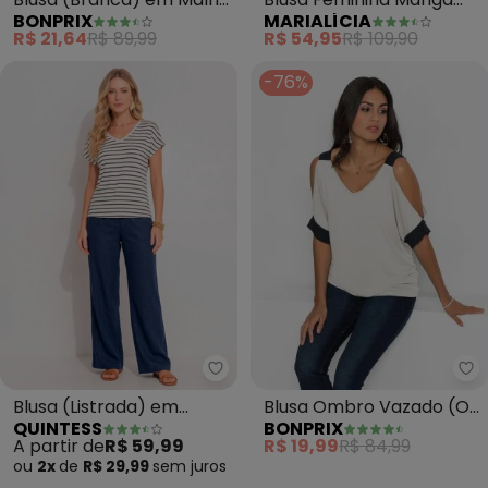
BONPRIX
MARIALÍCIA
de Algodão
Curta Listrada (Branco)
R$ 21,64
R$ 89,99
R$ 54,95
R$ 109,90
-76%
bo
Quintess - Blusa (Listrada) em 
Blusa Ombro Vazado (Off
Blusa (Listrada) em
BONPRIX
QUINTESS
White/Preto)
Malha de Viscose
R$ 19,99
R$ 84,99
A partir de
R$ 59,99
ou
2x
de
R$ 29,99
sem
juros