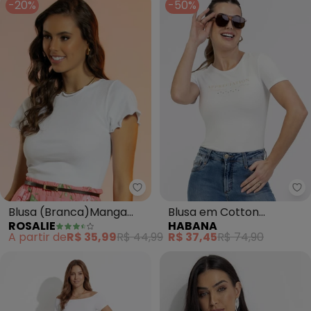
-20%
-50%
Rosalie - Blusa (Branca)Manga 
Ha
Blusa (Branca)Manga
Blusa em Cotton
ROSALIE
HABANA
Curta e Frufru
(Branco)
A partir de
R$ 35,99
R$ 44,99
R$ 37,45
R$ 74,90