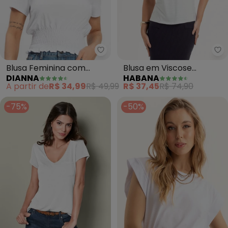
Dianna - Blusa Feminina com La
Ha
Blusa Feminina com
Blusa em Viscose
DIANNA
HABANA
Lastex (Branco)
(Branco )
A partir de
R$ 34,99
R$ 49,99
R$ 37,45
R$ 74,90
-75%
-50%