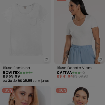
Rovitex - Blusa Feminina Visco
Ca
Blusa Feminina
Blusa Decote V em
ROVITEX
CATIVA
Viscotorcion com Bolso
Canelado (Branco)
R$ 59,99
R$ 41,94
R$ 69,90
(Branco)
ou
2x
de
R$ 29,99
sem
juros
-35%
-66%