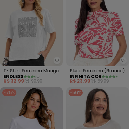
Endless - T- Shirt Feminina Ma
In
T- Shirt Feminina Manga
Blusa Feminina (Branco)
ENDLESS
INFINITA COR
Curta (Branco)
R$ 32,99
R$ 99,99
R$ 23,99
R$ 59,99
-75%
-56%