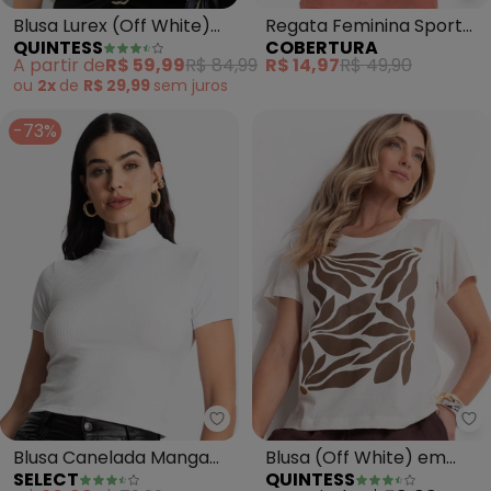
Blusa Lurex (Off White)
Regata Feminina Sport
QUINTESS
COBERTURA
em Viscose com
(Branco)
A partir de
R$ 59,99
R$ 84,99
R$ 14,97
R$ 49,90
Poliéster
ou
2x
de
R$ 29,99
sem
juros
-73%
Select - Blusa Canelada Manga
Qu
Blusa Canelada Manga
Blusa (Off White) em
SELECT
QUINTESS
Curta (Branco)
Malha de Algodão