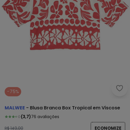
Malw
-75%
MALWEE
-
Blusa Branca Box Tropical em Viscose
(
3,7
)
76
avaliações
ECONOMIZE
R$ 149,00