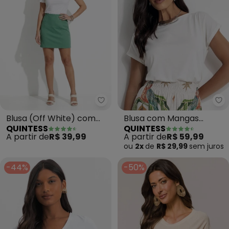
Quintess - Blusa (Off White) 
Qu
Blusa (Off White) com
Blusa com Mangas
QUINTESS
QUINTESS
Decote Canoa
Curtas (Off White)
A partir de
R$ 39,99
A partir de
R$ 59,99
ou
2x
de
R$ 29,99
sem
juros
-44%
-50%