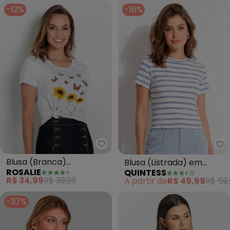
-12%
-16%
Rosalie - Blusa (Branca) Estam
Qu
Blusa (Branca)
Blusa (Listrada) em
ROSALIE
QUINTESS
Estampada
Malha Canelada
R$ 34,99
R$ 39,99
A partir de
R$ 49,99
R$ 59,
-37%