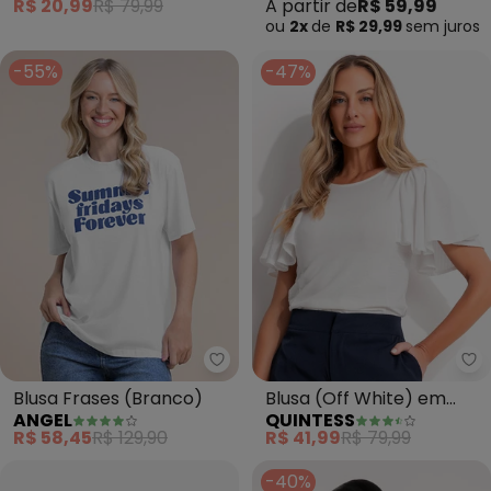
R$ 20,99
R$ 79,99
A partir de
R$ 59,99
ou
2x
de
R$ 29,99
sem
juros
-55%
-47%
Angel - Blusa Frases (Branco)
Qu
Blusa Frases (Branco)
Blusa (Off White) em
ANGEL
QUINTESS
Malha de Algodão
R$ 58,45
R$ 129,90
R$ 41,99
R$ 79,99
-40%