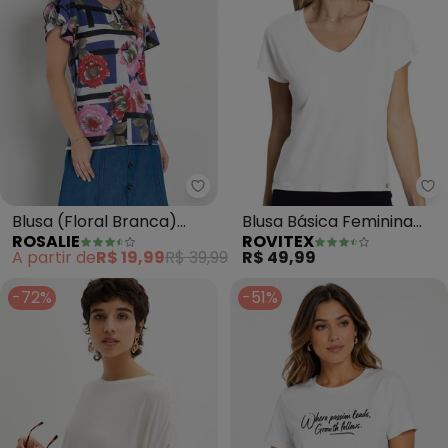
Rosalie - Blusa (Floral Branca)
Ro
Blusa (Floral Branca)
Blusa Básica Feminina
ROSALIE
ROVITEX
com Gota
(Branco)
A partir de
R$ 19,99
R$ 39,99
R$ 49,99
-72%
-51%