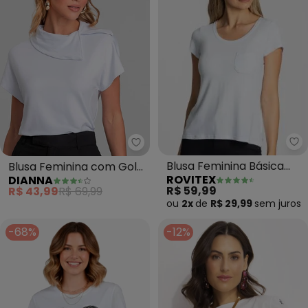
Ro
Dianna - Blusa Feminina com Go
Blusa Feminina Básica
Blusa Feminina com Gola
ROVITEX
DIANNA
(Branco)
Diferenciada (Branco)
R$ 59,99
R$ 43,99
R$ 69,99
ou
2x
de
R$ 29,99
sem
juros
-68%
-12%