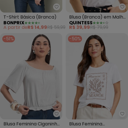
bonprix - T-Shirt Básica (Branc
Qu
T-Shirt Básica (Branca)
Blusa (Branca) em Malha
BONPRIX
QUINTESS
de Algodão
A partir de
R$ 14,99
R$ 59,99
R$ 39,99
R$ 79,99
-51%
-50%
Infinita Cor - Blusa Feminina Ci
In
Blusa Feminina Ciganinha
Blusa Feminina