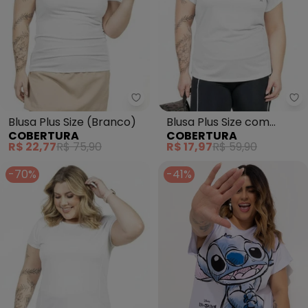
Cobertura - Blusa Plus Size (Br
Co
Blusa Plus Size (Branco)
Blusa Plus Size com
COBERTURA
COBERTURA
Estampa (Branco)
R$ 22,77
R$ 75,90
R$ 17,97
R$ 59,90
-70%
-41%