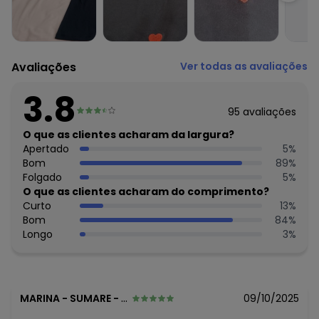
Material: Malha de Algodão
Estação: Ano Inteiro
Situação de Uso: Casual
Composição Material: 100% Algodão
Avaliações
Ver todas as avaliações
Histórico de preços
3.8
O preço apresentado abaixo é o menor oferecido em
95
avaliações
algum dia do mês, para o menor tamanho disponível.
R$ 39,99
O que as clientes acharam da largura?
agosto/2026
R$ 44,99
Apertado
5
%
julho/2026
R$ 44,99
Bom
89
%
junho/2026
R$ 44,99
Folgado
5
%
maio/2026
R$ 44,99
O que as clientes acharam do comprimento?
abril/2026
R$ 44,99
Curto
13
%
março/2026
R$ 54,99
Bom
84
%
fevereiro/2026
Longo
3
%
MARINA
-
SUMARE - SP
09/10/2025