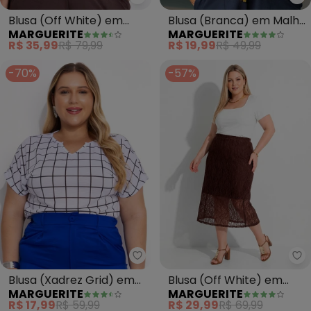
Marguerite - Blusa (Off White)
Ma
Blusa (Off White) em
Blusa (Branca) em Malha
MARGUERITE
MARGUERITE
Algodão
de Algodão
R$ 35,99
R$ 79,99
R$ 19,99
R$ 49,99
-70%
-57%
Marguerite - Blusa (Xadrez Gri
Ma
Blusa (Xadrez Grid) em
Blusa (Off White) em
MARGUERITE
MARGUERITE
Malha Flamê
Malha de Algodão
R$ 17,99
R$ 59,99
R$ 29,99
R$ 69,99