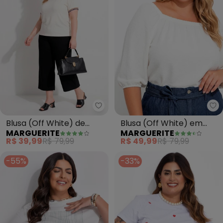
Marguerite - Blusa (Off White) 
Ma
Blusa (Off White) de
Blusa (Off White) em
MARGUERITE
MARGUERITE
Algodão
Malha Anarruga
R$ 39,99
R$ 79,99
R$ 49,99
R$ 79,99
-55%
-33%