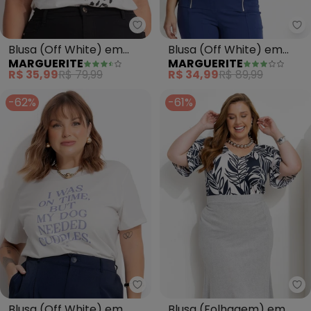
Marguerite - Blusa (Off White)
Ma
Blusa (Off White) em
Blusa (Off White) em
MARGUERITE
MARGUERITE
Algodão
Malha de Algodão
R$ 35,99
R$ 79,99
R$ 34,99
R$ 89,99
-62%
-61%
Marguerite - Blusa (Off White)
Ma
Blusa (Off White) em
Blusa (Folhagem) em