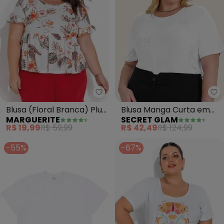
Marguerite - Blusa (Floral Branc
Se
Blusa (Floral Branca) Plus
Blusa Manga Curta em
MARGUERITE
SECRET GLAM
Size
Viscotorcion (Branco)
R$ 19,99
R$ 59,99
R$ 42,49
R$ 124,99
-55%
-67%