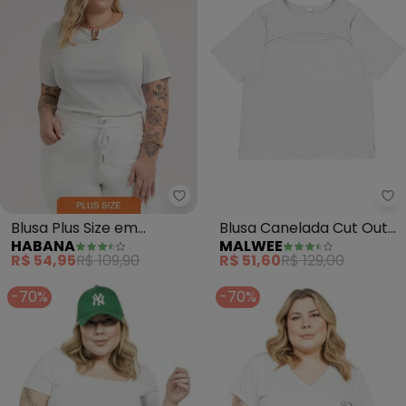
Habana - Blusa Plus Size em Ca
Ma
Blusa Plus Size em
Blusa Canelada Cut Out
HABANA
MALWEE
Canelado (Branco )
Plus(Branco)
R$ 54,95
R$ 109,90
R$ 51,60
R$ 129,00
-70%
-70%