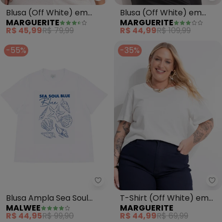
Blusa (Off White) em
Blusa (Off White) em
MARGUERITE
MARGUERITE
Algodão
Malha Crepe
R$ 45,99
R$ 79,99
R$ 44,99
R$ 109,99
-55%
-35%
Malwee - Blusa Ampla Sea Soul 
Ma
Blusa Ampla Sea Soul
T-Shirt (Off White) em
MALWEE
MARGUERITE
Blue Plus(Branco)
Algodão
R$ 44,95
R$ 99,90
R$ 44,99
R$ 69,99