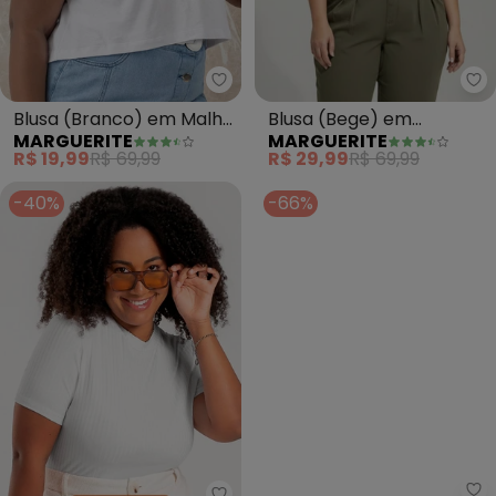
Marguerite - Blusa (Branco) e
Ma
Blusa (Branco) em Malha
Blusa (Bege) em
MARGUERITE
MARGUERITE
de Algodão
Canelado
R$ 19,99
R$ 69,99
R$ 29,99
R$ 69,99
-40%
-66%