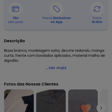
10
x
Preços
Exclusivos
Troca
sem juros
no App
Grátis
Descrição
Blusa branca, modelagem solta, decote redondo, manga
curta, frente com bordados aplicados, material malha de
algodão.
Marguerite - Blusa Branca em Malha com Bordados de
...Ver mais
Coração
Código do produto: 3747835
Fotos das Nossas Clientes
Modelagem: Solta
Decote frente: Redondo
Decote costas: Redondo
Comprimento da manga: Curta
Complemento: Bordado;
Comprimento: Tradicional