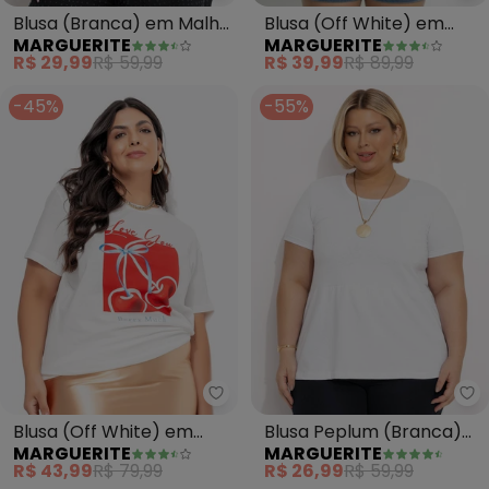
Blusa (Branca) em Malha
Blusa (Off White) em
MARGUERITE
MARGUERITE
de Algodão
Malha Texturizada
R$ 29,99
R$ 59,99
R$ 39,99
R$ 89,99
-45%
-55%
Marguerite - Blusa (Off White)
Ma
Blusa (Off White) em
Blusa Peplum (Branca)
MARGUERITE
MARGUERITE
Algodão
Detalhe Gota Plus Size
R$ 43,99
R$ 79,99
R$ 26,99
R$ 59,99