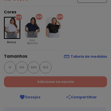
Cores
25%
50%
33%
Azul
Branca
Marinho
Tamanhos
Tabela de medidas
G
GG
XXG
XLG
Adicionar na sacola
Desejos
Compartilhar