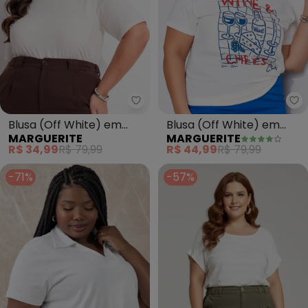
Marguerite - Blusa (Off White)
Ma
Blusa (Off White) em
Blusa (Off White) em
MARGUERITE
MARGUERITE
Malha de Algodão
Algodão
R$ 34,99
R$ 79,99
R$ 44,99
R$ 79,99
-71%
-57%