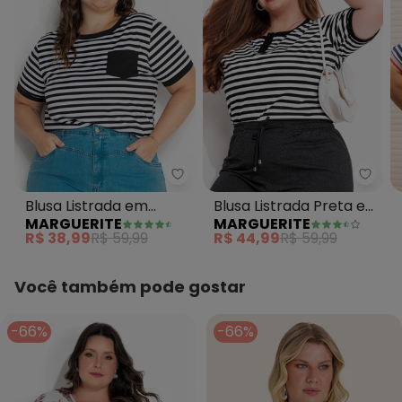
Marguerite - Blusa Listrada em
Margu
Blusa Listrada em
Blusa Listrada Preta e
MARGUERITE
MARGUERITE
Malha
Branca em Malha
R$ 38,99
R$ 59,99
R$ 44,99
R$ 59,99
Você também pode gostar
-66%
-66%