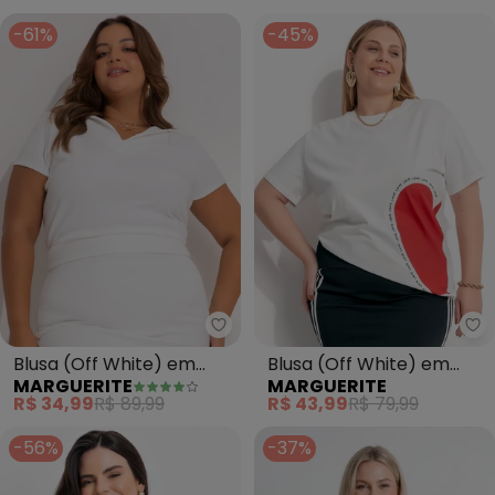
-61%
-45%
Marguerite - Blusa (Off White)
Ma
Blusa (Off White) em
Blusa (Off White) em
MARGUERITE
MARGUERITE
Malha Texturizad
Algodão de Coração
R$ 34,99
R$ 89,99
R$ 43,99
R$ 79,99
-56%
-37%