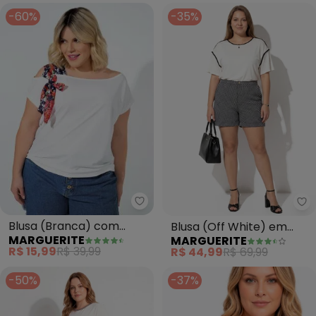
-60%
-35%
Marguerite - Blusa (Branca) co
Ma
Blusa (Branca) com
Blusa (Off White) em
MARGUERITE
MARGUERITE
Decote Assimétrico Plus
Poliviscose
R$ 15,99
R$ 39,99
R$ 44,99
R$ 69,99
Size
-50%
-37%