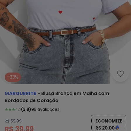
Marg
-33%
MARGUERITE
-
Blusa Branca em Malha com
Bordados de Coração
(
3,8
)
95
avaliações
ECONOMIZE
R$ 59,99
R$ 39,99
R$ 20,00