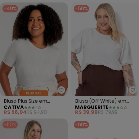
-40%
-50%
Cativa - Blusa Plus Size em Can
Ma
Blusa Plus Size em
Blusa (Off White) em
CATIVA
MARGUERITE
Canelado (Branco)
Maha Texturizada
R$ 56,94
R$ 94,90
R$ 39,99
R$ 79,99
-50%
-60%