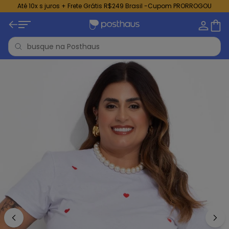
Até 10x s juros + Frete Grátis R$249 Brasil -Cupom PRORROGOU