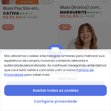
Ma
Cativa - Blusa Plus Size em Can
Blusa (Branca) com
Blusa Plus Size em
MARGUERITE
CATIVA
Amarração Plus Size
Canelado (Branco)
R$ 24,99
R$ 74,99
R$ 56,94
R$ 94,90
-67%
-56%
Nós utilizamos cookies e tecnologias similares para melhorar sua
experiência de compra, incluindo conteúdo relevante e
publicidade personalizada. Ao continuar navegando, entendemos
Compre pelo app e ganhe
12% OFF + frete grátis
que você está ciente e concorda com a nossa
Política de
na sua primeira compra
Privacidade
para saber mais.
Use o cupom
BEMVINDA
Baixar app Posthaus
Aceitar todos os cookies
Marguerite - Blusa (Branca) co
Ma
Agora não
Blusa (Branca) com
Blusa (Off White) em
Configurar privacidade
MARGUERITE
MARGUERITE
Estampa na Frente Plus
Algodão
R$ 17,99
R$ 54,99
R$ 34,99
R$ 79,99