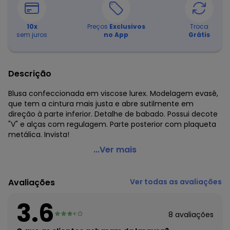
10
x
Preços
Exclusivos
Troca
sem juros
no App
Grátis
Descrição
Blusa confeccionada em viscose lurex. Modelagem evasê,
que tem a cintura mais justa e abre sutilmente em
direção à parte inferior. Detalhe de babado. Possui decote
"V" e alças com regulagem. Parte posterior com plaqueta
metálica. Invista!
Enfim - Blusa Branca Evasê com Lurex
...Ver mais
Código do produto: 7510101
Modelo: Evasê
Avaliações
Ver todas as avaliações
Decote Frente : V
Fornecedor: MALWEE MALHAS LTDA / CNPJ 84.429.737/0001-
3.6
14
8
avaliações
Feito: Brasil
Cuidados para conservação do produto: Temperatura