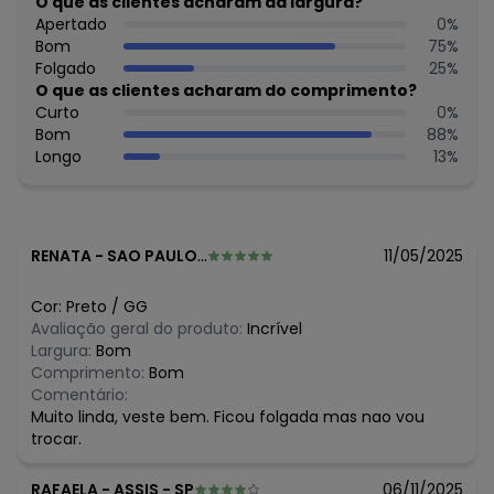
O que as clientes acharam da largura?
máxima de lavagem 30C. Não alvejar. Não passar sobre a
Apertado
0
%
estampa.
Bom
75
%
Tecido: Viscose Lurex
Folgado
25
%
Composição: 99% Viscose, 1% Poliéster
O que as clientes acharam do comprimento?
Curto
0
%
Histórico de preços
Bom
88
%
Longo
13
%
O preço apresentado abaixo é o menor oferecido em
algum dia do mês, para o menor tamanho disponível.
N/D*
agosto/2026
R$ 64,5
julho/2026
N/D*
junho/2026
RENATA
-
SAO PAULO - SP
11/05/2025
R$ 64,5
maio/2026
R$ 64,5
abril/2026
Cor:
Preto
/
GG
N/D*
março/2026
Avaliação geral do produto:
Incrível
R$ 96,75
fevereiro/2026
Largura:
Bom
Comprimento:
Bom
Comentário:
Muito linda, veste bem. Ficou folgada mas nao vou
trocar.
RAFAELA
-
ASSIS - SP
06/11/2025