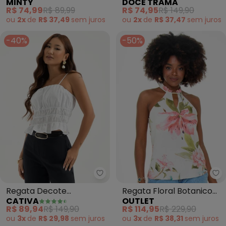
MINTY
DOCE TRAMA
Canelada com (Branco)
(Branco)
R$ 74,99
R$ 89,99
R$ 74,95
R$ 149,90
ou
2x
de
R$ 37,49
sem
juros
ou
2x
de
R$ 37,47
sem
juros
-40%
-50%
Cativa - Regata Decote Quadra
Ou
Regata Decote
Regata Floral Botanico
CATIVA
OUTLET
Quadrado em Algodão
(Branco)
R$ 89,94
R$ 149,90
R$ 114,95
R$ 229,90
(Branco )
ou
3x
de
R$ 29,98
sem
juros
ou
3x
de
R$ 38,31
sem
juros