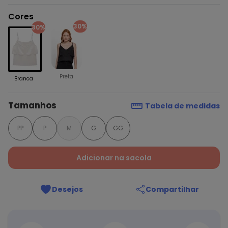
Cores
30%
30%
Preta
Branca
Tamanhos
Tabela de medidas
PP
P
M
G
GG
Adicionar na sacola
Desejos
Compartilhar