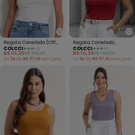
Colcci - Regata Canelada (Off 
Co
Regata Canelada (Off
Regata Canelada
COLCCI
COLCCI
White)
(Vermelho)
R$ 111,30
R$ 159,00
R$ 111,30
R$ 159,00
ou
3x
de
R$ 37,10
sem
juros
ou
3x
de
R$ 37,10
sem
juros