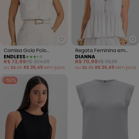
Endless - Camisa Gola Polo Fem
Di
Camisa Gola Polo
Regata Feminina em
ENDLESS
DIANNA
Feminina (Bege)
Tecido de Viscose (Bege)
R$ 72,99
R$ 204,99
R$ 70,99
R$ 99,99
ou
2x
de
R$ 36,49
sem
juros
ou
2x
de
R$ 35,49
sem
juros
-50%