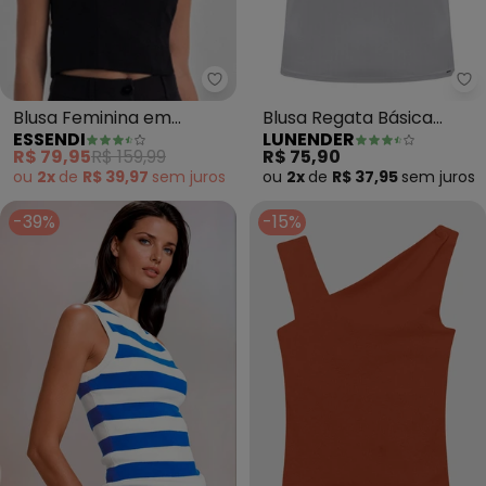
Essendi - Blusa Feminina em Alf
Lu
Blusa Feminina em
Blusa Regata Básica
ESSENDI
LUNENDER
Alfaiataria (Preto)
Muscle Tee Canelada
R$ 79,95
R$ 159,99
R$ 75,90
(Cinza)
ou
2x
de
R$ 39,97
sem
juros
ou
2x
de
R$ 37,95
sem
juros
-39%
-15%