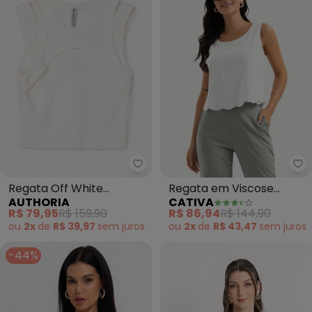
Authoria - Regata Off White Ass
Ca
Regata Off White
Regata em Viscose
AUTHORIA
CATIVA
Assimétrica (Off White)
(Branco )
R$ 79,95
R$ 159,90
R$ 86,94
R$ 144,90
ou
2x
de
R$ 39,97
sem
juros
ou
2x
de
R$ 43,47
sem
juros
-44%