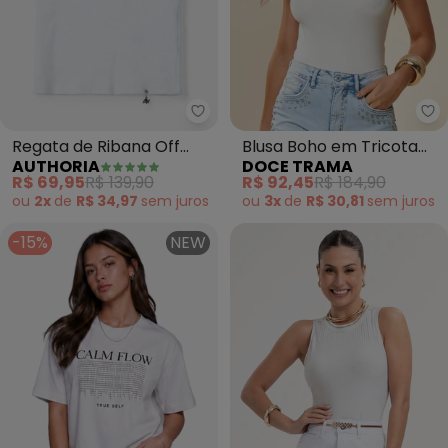
Authoria - Regata de Ribana Of
Do
Regata de Ribana Off
Blusa Boho em Tricota
AUTHORIA
DOCE TRAMA
White (Branco)
(Branco)
R$ 69,95
R$ 139,90
R$ 92,45
R$ 184,90
ou
2x
de
R$ 34,97
sem
juros
ou
3x
de
R$ 30,81
sem
juros
-15%
NEW