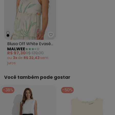
Malwee - Blusa Off White Evasê
Blusa Off White Evasê
MALWEE
Tropical com Lastex
R$ 97,30
R$ 139,00
ou
3x
de
R$ 32,43
sem
juros
Você também pode gostar
-38%
-50%