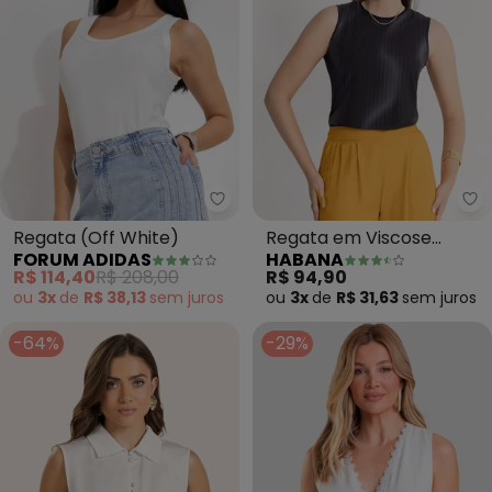
Forum Adidas - Regata (Off Whi
Regata (Off White)
Regata em Viscose
FORUM ADIDAS
HABANA
(Preto)
R$ 114,40
R$ 208,00
R$ 94,90
ou
3x
de
R$ 38,13
sem
juros
ou
3x
de
R$ 31,63
sem
juros
-64%
-29%