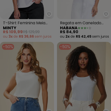
Minty - T-Shirt Feminina Meia
Ha
T-Shirt Feminina Meia
Regata em Canelado
MINTY
HABANA
Malha com Estampa
(Branco )
R$ 109,99
R$ 129,99
R$ 84,90
(Branco)
ou
3x
de
R$ 36,66
sem
juros
ou
2x
de
R$ 42,45
sem
juros
-50%
-50%