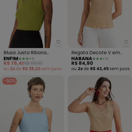
Enfim - Blusa Justa Ribana Com
Ha
Blusa Justa Ribana
Regata Decote V em
ENFIM
HABANA
Comfort (Verde
Misturinha (Bege)
R$ 76,41
R$ 89,90
R$ 84,90
Pistache)
ou
2x
de
R$ 38,20
sem
juros
ou
2x
de
R$ 42,45
sem
juros
-50%