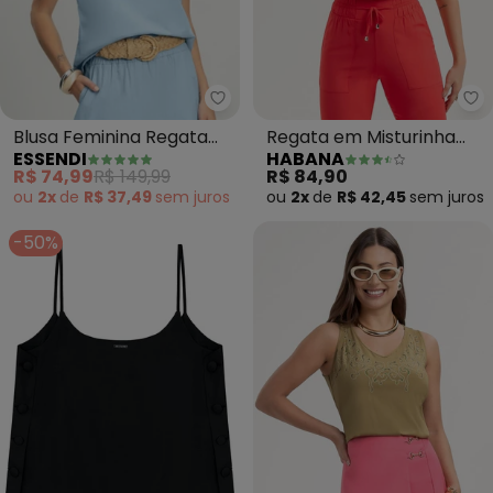
Essendi - Blusa Feminina Regata
Ha
Blusa Feminina Regata
Regata em Misturinha
ESSENDI
HABANA
em Linho (Azul)
(Bege)
R$ 74,99
R$ 149,99
R$ 84,90
ou
2x
de
R$ 37,49
sem
juros
ou
2x
de
R$ 42,45
sem
juros
-50%