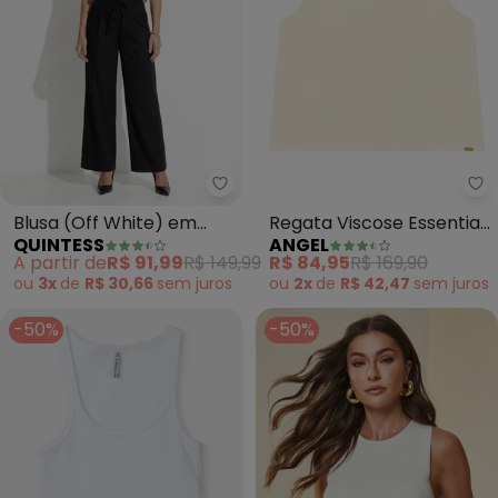
Quintess - Blusa (Off White) em
Blusa (Off White) em
Regata Viscose Essentials
QUINTESS
ANGEL
Tecido Laise
(Branco)
A partir de
R$ 91,99
R$ 149,99
R$ 84,95
R$ 169,90
ou
3x
de
R$ 30,66
sem
juros
ou
2x
de
R$ 42,47
sem
juros
-50%
-50%