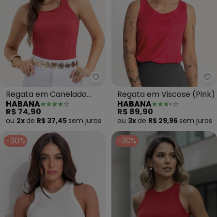
Habana - Regata em Canelado
Regata em Canelado
Regata em Viscose (Pink)
HABANA
HABANA
(Vermelho)
R$ 74,90
R$ 89,90
ou
2x
de
R$ 37,45
sem
juros
ou
3x
de
R$ 29,96
sem
juros
-30%
-30%