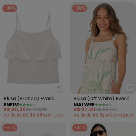
-30%
-30%
Enfim - Blusa (Branca) Evasê c
Ma
Blusa (Branca) Evasê
Blusa (Off White) Evasê
ENFIM
MALWEE
com Lurex
Tropical com Lastex
R$ 90,30
R$ 129,00
R$ 97,30
R$ 139,00
ou
3x
de
R$ 30,09
sem
juros
ou
3x
de
R$ 32,43
sem
juros
-50%
-40%