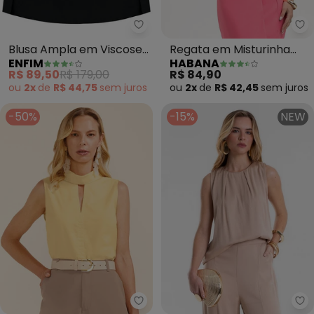
Enfim - Blusa Ampla em Viscose
Ha
Blusa Ampla em Viscose
Regata em Misturinha
ENFIM
HABANA
(Preto)
(Marrrom)
R$ 89,50
R$ 179,00
R$ 84,90
ou
2x
de
R$ 44,75
sem
juros
ou
2x
de
R$ 42,45
sem
juros
-50%
-15%
NEW
Marialícia - Regata Feminina 
En