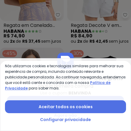
Habana - Regata em Canelado 
Ha
Regata em Canelado
Regata Decote V em
HABANA
HABANA
(Laranja)
Misturinha (Roxo)
R$ 74,90
R$ 84,90
ou
2x
de
R$ 37,45
sem
juros
ou
2x
de
R$ 42,45
sem
juros
-45%
-30%
Nós utilizamos cookies e tecnologias similares para melhorar sua
experiência de compra, incluindo conteúdo relevante e
publicidade personalizada. Ao continuar navegando, entendemos
Compre pelo app e ganhe
12% OFF + frete grátis
que você está ciente e concorda com a nossa
Política de
na sua primeira compra
Privacidade
para saber mais.
Use o cupom
BEMVINDA
Baixar app Posthaus
Aceitar todos os cookies
Agora não
Configurar privacidade