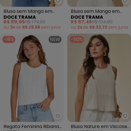
Doce Trama - Blusa sem Manga
Do
Blusa sem Manga em
Blusa sem Manga em
DOCE TRAMA
DOCE TRAMA
Linen (Branco)
Riabana (Branco)
R$ 89,95
R$ 179,90
R$ 67,45
R$ 134,90
ou
3x
de
R$ 29,98
sem
juros
ou
2x
de
R$ 33,72
sem
juros
-16%
NEW
-50%
Minty - Regata Feminina Riban
Do
Regata Feminina Ribana
Blusa Nature em Viscose