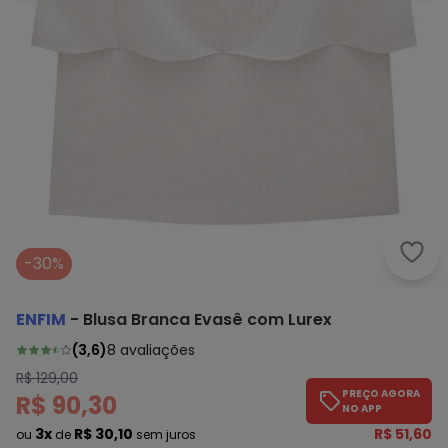
Enfi
-30%
ENFIM
-
Blusa Branca Evasê com Lurex
(
3,6
)
8
avaliações
R$ 129,00
PREÇO AGORA
R$ 90,30
NO APP
3x
R$ 30,10
R$ 51,60
ou
de
sem juros