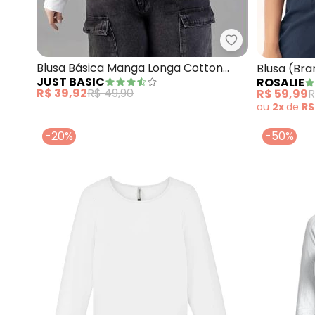
Just Basic - B
Blusa Básica Manga Longa Cotton
Blusa (Br
JUST BASIC
ROSALIE
(Branco)
R$ 39,92
R$ 49,90
R$ 59,99
R
ou
2x
de
R$
-20%
-50%