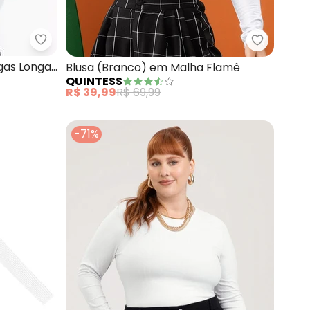
Moda Pop - Blusa (Off White) com Mangas Longa
la
Quintess 
gas Longas
Blusa (Branco) em Malha Flamê
QUINTESS
R$ 39,99
R$ 69,99
-71%