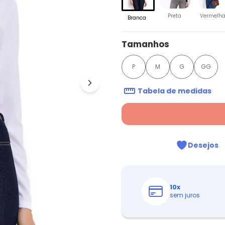
Preta
Vermelh
Branca
Tamanhos
P
M
G
GG
Tabela de medidas
Desejos
10
x
sem juros