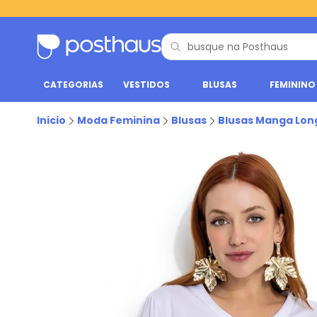
CATEGORIAS
VESTIDOS
BLUSAS
FEMININO
Inicio
Moda Feminina
Blusas
Blusas Manga Lon