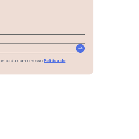
 concorda com a nossa
Política de
a Preta Manga Longa com Decote em V