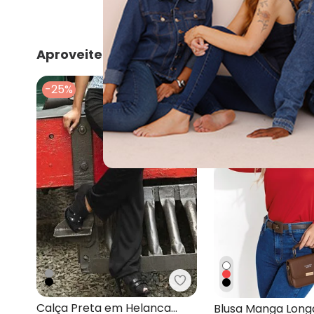
Aproveite e compre junto
-25%
-12%
Moda Pop - Calça Pret
Calça Preta em Helanca
Blusa Manga Long