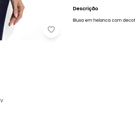
Descrição
Blusa em helanca com decot
Moda Pop - Blusa Branca Manga L
 V