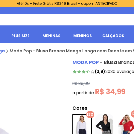
Até 10x + Frete Grátis R$249 Brasil - cupom ANTECIPADO
PLUS SIZE
MENINAS
MENINOS
CALÇADOS
ga
Moda Pop - Blusa Branca Manga Longa com Decote em 
MODA POP
-
Blusa Bran
(
3,9
)
2030
avaliaç
R$ 39,99
R$ 34,99
a partir de
Cores
1
12%