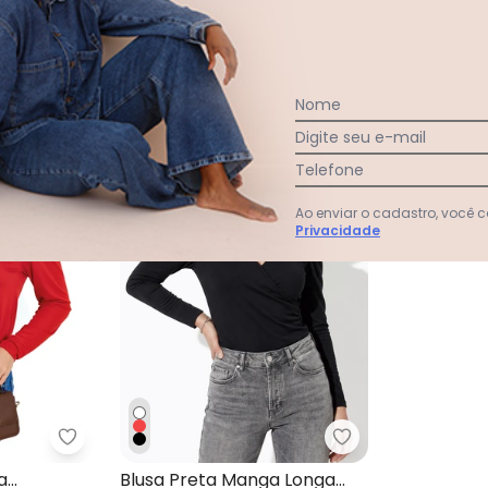
Nome
Digite seu e-mail
Telefone
Ao enviar o cadastro, você
Privacidade
a em Helanca com Botões
Moda Pop - Blusa Manga Longa Vermelha
Moda Pop - Blus
a
Blusa Preta Manga Longa