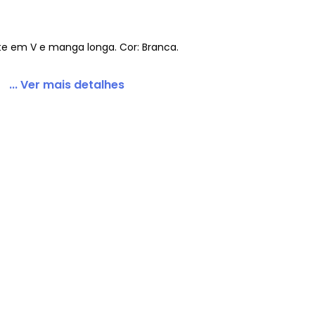
e em V e manga longa. Cor: Branca.
onga com Decote em V
... Ver mais detalhes