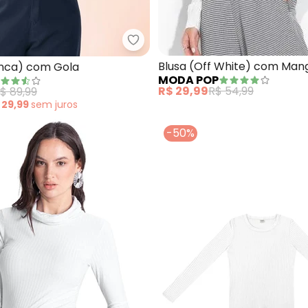
lusa Básica Manga Longa Cotton (Branco)
Rosalie - Blusa (Branca) com Go
Blusa (Off White) com Man
anca) com Gola
MODA POP
e Estampa
R$ 29,99
R$ 54,99
$ 89,99
 29,99
sem
juros
-50%