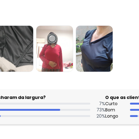
acharam da largura?
O que as cli
7
%
Curto
73
%
Bom
20
%
Longo