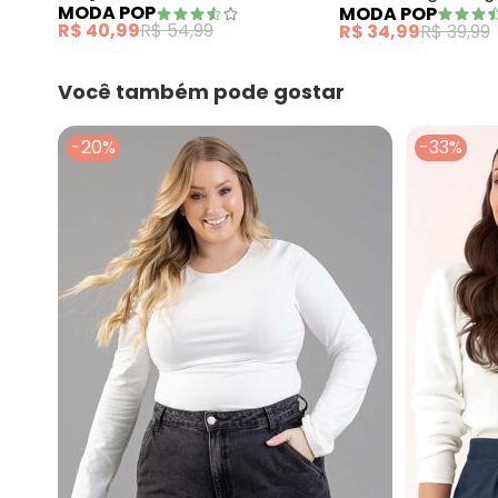
MODA POP
MODA POP
com Botões
Vermelha
R$ 40,99
R$ 54,99
R$ 34,99
R$ 39,99
Você também pode gostar
-20%
-33%