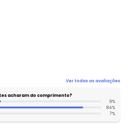
Ver todas as avaliações
entes acharam do comprimento?
9
%
84
%
7
%