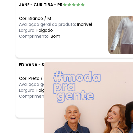
JANE
-
CURITIBA - PR
Cor:
Branco
/
M
Avaliação geral do produto:
Incrível
Largura:
Folgado
Comprimento:
Bom
EDIVANA
-
SAO JOSE - SC
Cor:
Preto
/
G
Avaliação geral do produto:
Ruim
Largura:
Folgado
Comprimento:
Bom