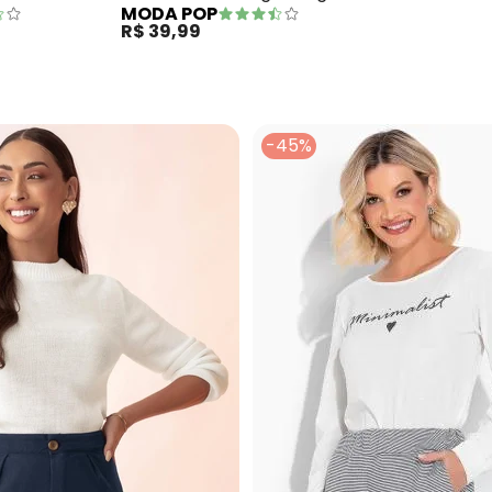
MODA POP
com Decote em V
R$ 39,99
-45%