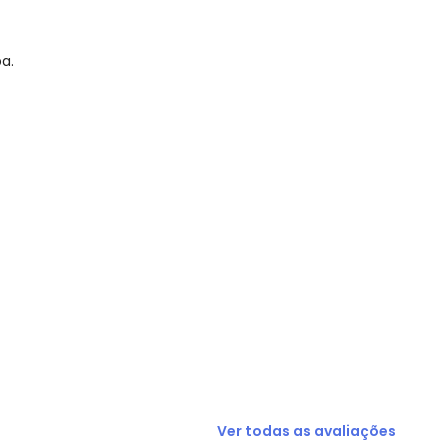
a.
N/D*
N/D*
R$ 26,95
N/D*
R$ 29,95
N/D*
N/D*
Ver todas as avaliações