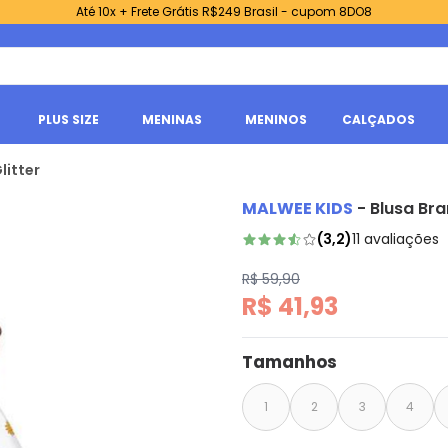
Até 10x + Frete Grátis R$249 Brasil - cupom 8DO8
PLUS SIZE
MENINAS
MENINOS
CALÇADOS
litter
MALWEE KIDS
-
Blusa Br
(
3,2
)
11
avaliações
R$ 59,90
R$ 41,93
Tamanhos
1
2
3
4