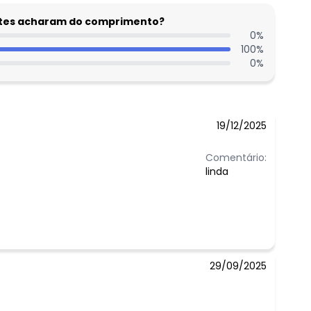
 concorda com a nossa
Política de
entes acharam do comprimento?
0
%
100
%
0
%
19/12/2025
Comentário:
linda
29/09/2025