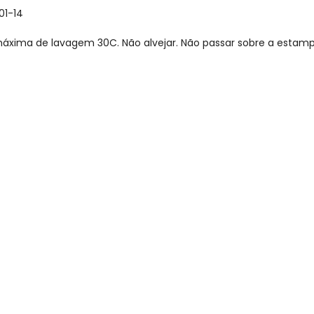
01-14
xima de lavagem 30C. Não alvejar. Não passar sobre a estamp
gum dia do mês, para o menor tamanho disponível.
Nome
Digite seu e-mail
Telefone