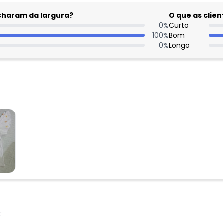
Ao enviar o cadastro, você
acharam da largura?
O que as cli
Privacidade
0
%
Curto
100
%
Bom
0
%
Longo
: