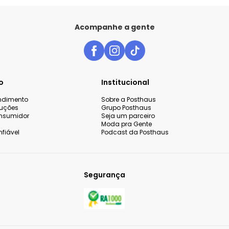
Acompanhe a gente
o
Institucional
endimento
Sobre a Posthaus
luções
Grupo Posthaus
nsumidor
Seja um parceiro
Moda pra Gente
fiável
Podcast da Posthaus
Segurança
 sua experiência de compra,