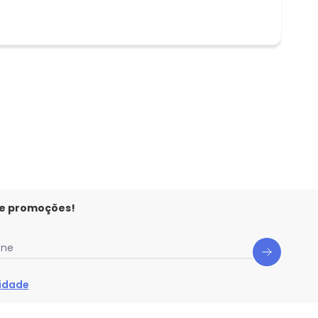
 e promoções!
one
cidade