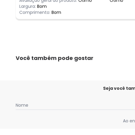
Avaliação geral do produto:
Ótimo
Ótimo
Largura:
Bom
Comprimento:
Bom
Você também pode gostar
Seja você ta
Nome
Ao en