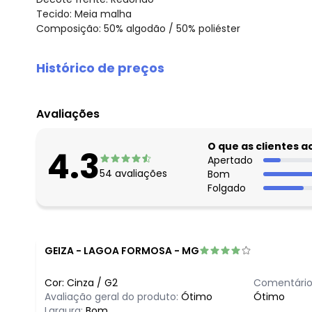
Tecido: Meia malha
Composição: 50% algodão / 50% poliéster
Histórico de preços
O preço apresentado abaixo é o menor oferecido em al
agosto/2026
Avaliações
julho/2026
junho/2026
O que as clientes 
4.3
maio/2026
Apertado
54
avaliações
Bom
abril/2026
Folgado
março/2026
fevereiro/2026
GEIZA
-
LAGOA FORMOSA - MG
Cor:
Cinza
/
G2
Comentário
Avaliação geral do produto:
Ótimo
Ótimo
Largura:
Bom