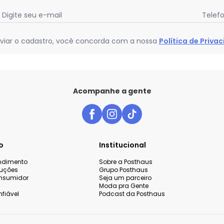
Digite seu e-mail
Telef
viar o cadastro, você concorda com a nossa
Política de Priva
Acompanhe a gente
o
Institucional
endimento
Sobre a Posthaus
luções
Grupo Posthaus
nsumidor
Seja um parceiro
Moda pra Gente
fiável
Podcast da Posthaus