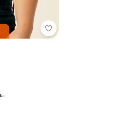
Malwee Plus - Blusa Cinza Escuro T
lus