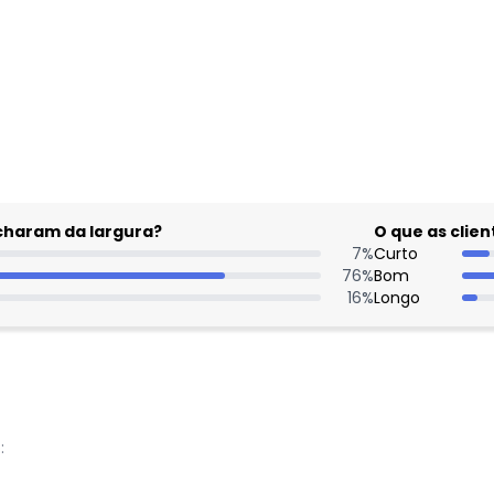
gum dia do mês, para o menor tamanho disponível.
Nome
acharam da largura?
O que as cli
7
%
Curto
Digite seu e-mail
76
%
Bom
Telefone
16
%
Longo
Ao enviar o cadastro, você
Privacidade
: