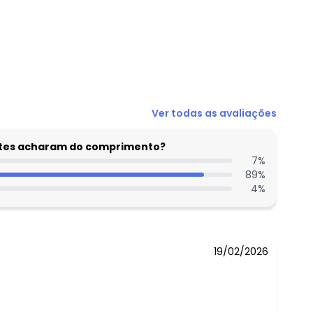
N/D*
Ver todas as avaliações
N/D*
N/D*
entes acharam do comprimento?
N/D*
7
%
89
%
N/D*
4
%
N/D*
N/D*
 concorda com a nossa
Política de
19/02/2026