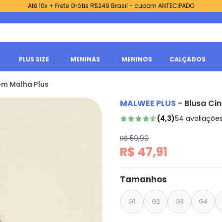
Até 10x + Frete Grátis R$249 Brasil - cupom ANTECIPADO
PLUS SIZE
MENINAS
MENINOS
CALÇADOS
 em Malha Plus
MALWEE PLUS
-
Blusa Ci
(
4,3
)
54
avaliaçõe
R$ 59,90
R$ 47,91
Tamanhos
G1
G2
G3
G4