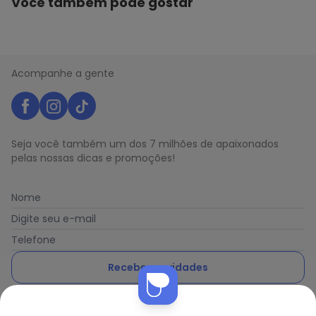
Você também pode gostar
Acompanhe a gente
Seja você também um dos 7 milhões de apaixonados
pelas nossas dicas e promoções!
Nome
Digite seu e-mail
Telefone
Receber novidades
Nós utilizamos cookies e tecnologias similares para melhorar sua
Ao enviar o cadastro, você concorda com a nossa
Política
experiência de compra, incluindo conteúdo relevante e