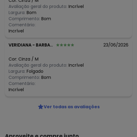
Cor:
Cinza
/
M
R$ 21,39
julho/2026
Avaliação geral do produto:
Incrível
R$ 21,39
junho/2026
Largura:
Bom
R$ 21,39
maio/2026
Comprimento:
Bom
R$ 21,39
abril/2026
Comentário:
R$ 32,09
março/2026
Incrível
R$ 32,09
fevereiro/2026
VERIDIANA
-
BARBACENA - MG
23/06/2026
Cor:
Cinza
/
M
Avaliação geral do produto:
Incrível
Largura:
Folgado
Comprimento:
Bom
Comentário:
Incrível
Ver todas as avaliações
Aproveite e compre junto