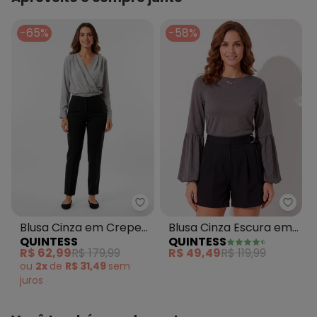
-65%
-58%
Quintess - Blusa Cinza em Crep
Quint
Blusa Cinza em Crepe
Blusa Cinza Escura em
QUINTESS
QUINTESS
Plano
Malha Crepe
R$ 62,99
R$ 179,99
R$ 49,49
R$ 119,99
ou
2x
de
R$ 31,49
sem
juros