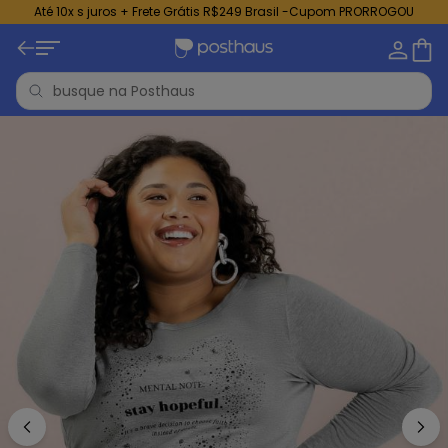
Até 10x s juros + Frete Grátis R$249 Brasil -Cupom PRORROGOU