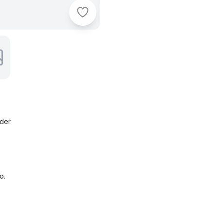
Lunender - Blusa com Alças Trans
der
o.