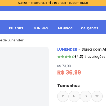
Até 10x + Frete Grátis R$249 Brasil - cupom 8DO8
PLUS SIZE
MENINAS
MENINOS
CALÇADOS
erde Lunender
LUNENDER
-
Blusa com A
(
4,3
)
17
avaliações
R$ 73,99
R$ 36,99
Tamanhos
P
M
G
GG