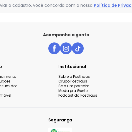
viar o cadastro, você concorda com a nossa
Política de Priva
Acompanhe a gente
o
Institucional
endimento
Sobre a Posthaus
luções
Grupo Posthaus
nsumidor
Seja um parceiro
Moda pra Gente
fiável
Podcast da Posthaus
Segurança