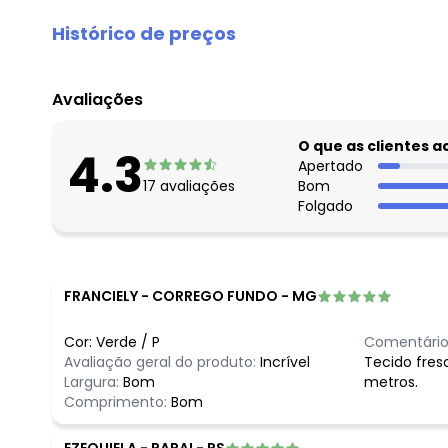
Histórico de preços
O preço apresentado abaixo é o menor oferecido em al
agosto/2026
Avaliações
julho/2026
junho/2026
O que as clientes 
4.3
maio/2026
Apertado
17
avaliações
Bom
abril/2026
Folgado
março/2026
fevereiro/2026
FRANCIELY
-
CORREGO FUNDO - MG
Cor:
Verde
/
P
Comentário
Avaliação geral do produto:
Incrível
Tecido fres
Largura:
Bom
metros.
Comprimento:
Bom