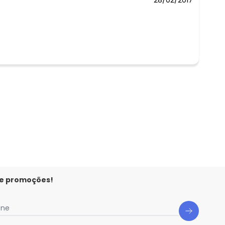
28/02/2017
 e promoções!
one