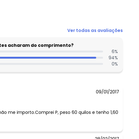
N/D*
Ver todas as avaliações
N/D*
N/D*
entes acharam do comprimento?
N/D*
6
%
94
%
N/D*
0
%
N/D*
N/D*
09/01/2017
o me importo.Comprei P, peso 60 quilos e tenho 1,60