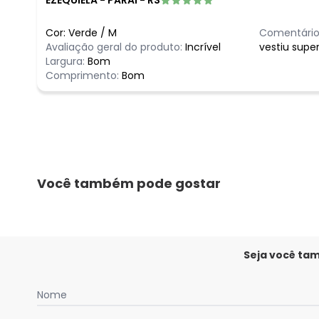
EZEQUIELA
-
PARAI - RS
Cor:
Verde
/
M
Comentário
Avaliação geral do produto:
Incrível
vestiu supe
Largura:
Bom
Comprimento:
Bom
Você também pode gostar
Seja você ta
Nome