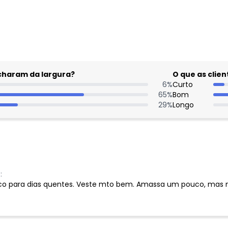
gum dia do mês, para o menor tamanho disponível.
acharam da largura?
O que as cli
6
%
Curto
65
%
Bom
29
%
Longo
:
co para dias quentes. Veste mto bem. Amassa um pouco, mas nã