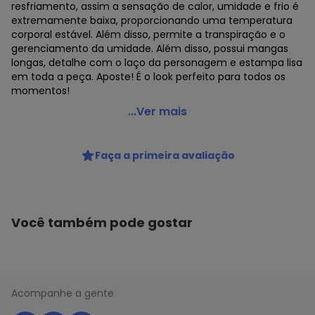
resfriamento, assim a sensação de calor, umidade e frio é
extremamente baixa, proporcionando uma temperatura
corporal estável. Além disso, permite a transpiração e o
gerenciamento da umidade. Além disso, possui mangas
longas, detalhe com o laço da personagem e estampa lisa
em toda a peça. Aposte! É o look perfeito para todos os
momentos!
Lilica Ripilica - Blusa com Tecnologia Thermo Bebê
...Ver mais
Preto
Código do produto: 6926031
Faça a primeira avaliação
Modelagem: Ampla
Comprimento da manga: Longa
Decote frente: Redondo
Fornecedor: MARISOL VESTUARIO S.A. / CNPJ
20.454.870/0015-4
Você também pode gostar
Feito: Brasil
Cuidados para conservação do produto: Não Alvejar, Não
Lavar a Seco, Não Secar em Tambor
Tecido: Malha
Composição: Algodão 96% elastano 4%
Acompanhe a gente