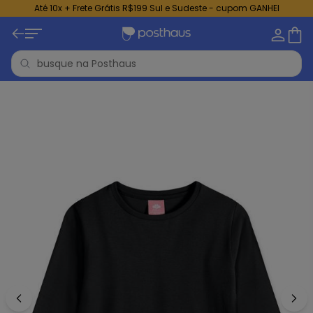
Até 10x + Frete Grátis R$199 Sul e Sudeste - cupom GANHEI