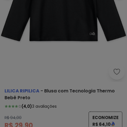
Lili
LILICA RIPILICA
-
Blusa com Tecnologia Thermo
Bebê Preto
(
4,0
)
3
avaliações
ECONOMIZE
R$ 94,00
R$ 29,90
R$ 64,10