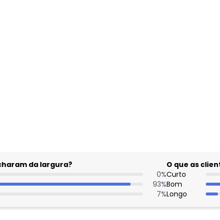
gum dia do mês, para o menor tamanho disponível.
acharam da largura?
O que as cli
0
%
Curto
93
%
Bom
7
%
Longo