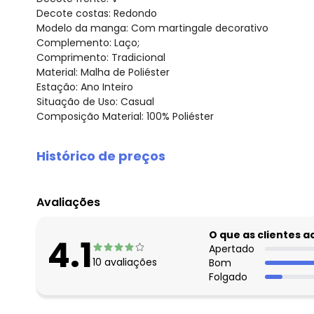
Decote costas: Redondo
Modelo da manga: Com martingale decorativo
Complemento: Laço;
Comprimento: Tradicional
Material: Malha de Poliéster
Estação: Ano Inteiro
Situação de Uso: Casual
Composição Material: 100% Poliéster
Histórico de preços
O preço apresentado abaixo é o menor oferecido em al
agosto/2026
Avaliações
julho/2026
junho/2026
O que as clientes 
4.1
maio/2026
Apertado
10
avaliações
Bom
abril/2026
Folgado
março/2026
fevereiro/2026