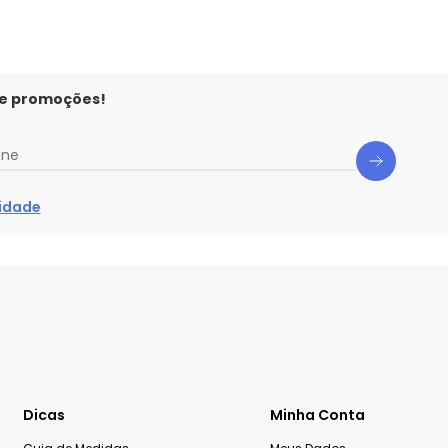
 e promoções!
one
cidade
Dicas
Minha Conta