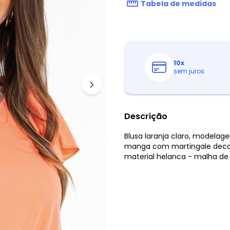
Tabela de medidas
10
x
sem juros
Descrição
Blusa laranja claro, modelag
manga com martingale decora
material helanca - malha de