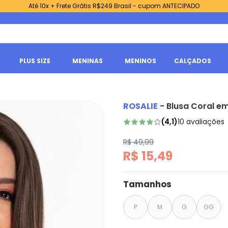
Até 10x + Frete Grátis R$249 Brasil - cupom ANTECIPADO
PLUS SIZE
MENINAS
MENINOS
CALÇADOS
ROSALIE
-
Blusa Coral e
(
4,1
)
10
avaliações
R$ 49,99
R$ 15,49
Tamanhos
P
M
G
GG