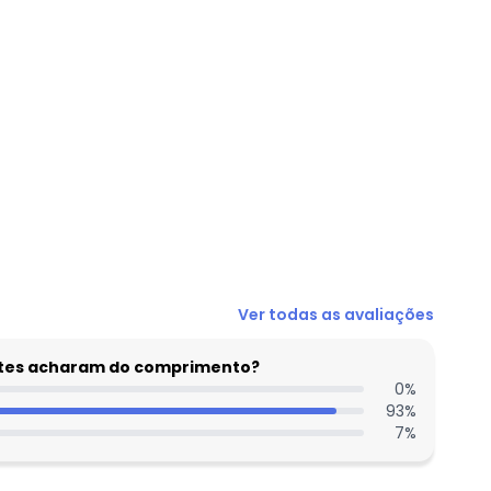
N/D*
Ver todas as avaliações
N/D*
N/D*
entes acharam do comprimento?
N/D*
0
%
93
%
N/D*
7
%
N/D*
N/D*