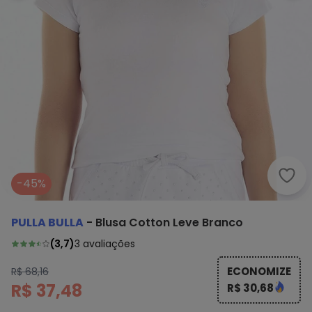
Pull
-45%
PULLA BULLA
-
Blusa Cotton Leve Branco
(
3,7
)
3
avaliações
ECONOMIZE
R$ 68,16
R$ 37,48
R$ 30,68