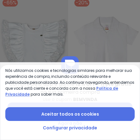
-65%
-20%
Nós utilizamos cookies e tecnologias similares para melhorar sua
experiência de compra, incluindo conteúdo relevante e
publicidade personalizada. Ao continuar navegando, entendemos
Compre pelo app e ganhe
12% OFF + frete grátis
Up Baby - Blusa Infantil em Mei
que você está ciente e concorda com a nossa
Política de
na sua primeira compra
Privacidade
para saber mais.
Blusa Infantil em Meia
Blusa Polo Cropped
Use o cupom
BEMVINDA
UP BABY
MARISOL
Malha e Tule (Branco)
Manga Curta com Aroma
A partir de
R$ 52,46
R$ 149,90
A partir de
R$ 27,74
R$ 34,
Baixar app Posthaus
(Branco)
Aceitar todos os cookies
-60%
-20%
Agora não
Configurar privacidade