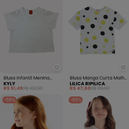
Kyly - Blusa Infantil Menina Bo
Li
Blusa Infantil Menina
Blusa Manga Curta Malha
KYLY
LILICA RIPILICA
Bordado (Branco)
Menina Lilica (Branco)
R$ 51,45
R$ 102,90
R$ 47,60
R$ 119,00
-65%
-65%