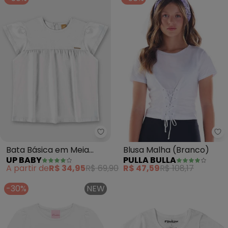
Up Baby - Bata Básica em Meia
Pu
Bata Básica em Meia
Blusa Malha (Branco)
UP BABY
PULLA BULLA
Malha (Branco)
A partir de
R$ 34,95
R$ 69,90
R$ 47,59
R$ 108,17
-30%
NEW