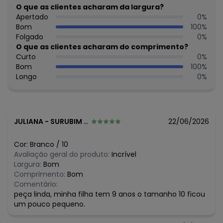
Cuidados para conservação do produto: Melhores
O que as clientes acharam da largura?
cuidados para conservação da roupinha: Lavar na
Apertado
0
%
máquina, no ciclo delicado, com água fria ou morna - Não
Bom
100
%
usar alvejante - Não lavar a seco - Não colocar na
Folgado
0
%
secadora - Secar na vertical.
O que as clientes acharam do comprimento?
Tecido: Cotton Leve
Curto
0
%
Composição: 96%ALGODAO 4%ELASTANO
Bom
100
%
Longo
0
%
Histórico de preços
O preço apresentado abaixo é o menor oferecido em
algum dia do mês, para o menor tamanho disponível.
N/D*
agosto/2026
JULIANA
-
SURUBIM - PE
22/06/2026
N/D*
julho/2026
R$ 37,48
junho/2026
Cor:
Branco
/
10
R$ 37,48
maio/2026
Avaliação geral do produto:
Incrível
N/D*
abril/2026
Largura:
Bom
N/D*
março/2026
Comprimento:
Bom
N/D*
fevereiro/2026
Comentário:
peça linda, minha filha tem 9 anos o tamanho 10 ficou
um pouco pequeno.