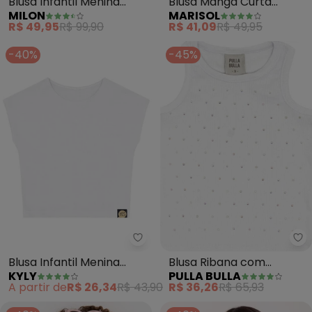
Blusa Infantil Menina
Blusa Manga Curta
MILON
MARISOL
Lettering Milon (Branco)
(Branco)
R$ 49,95
R$ 99,90
R$ 41,09
R$ 49,95
-40%
-45%
Kyly - Blusa Infantil Menina Bás
Pu
Blusa Infantil Menina
Blusa Ribana com
KYLY
PULLA BULLA
Básica (Branco)
Elastano Leve (Branco)
A partir de
R$ 26,34
R$ 43,90
R$ 36,26
R$ 65,93