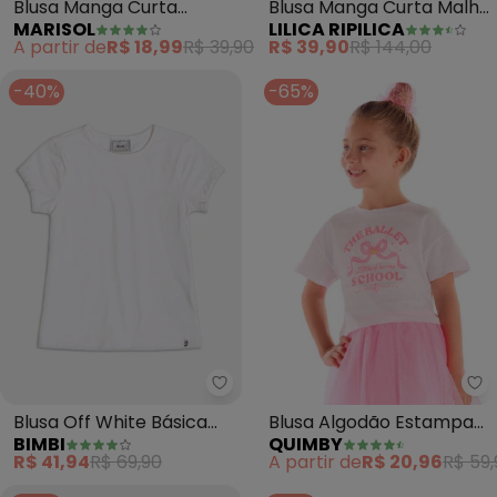
Blusa Manga Curta Malha
Blusa Manga Curta
LILICA RIPILICA
MARISOL
Menina (Branco)
Feminina Marisol
R$ 39,90
R$ 144,00
A partir de
R$ 18,99
R$ 39,90
(Branco)
-40%
-65%
Bimbi - Blusa Off White Básica 
Qu
Blusa Off White Básica
Blusa Algodão Estampa
BIMBI
QUIMBY
(Branco)
Ballet (Branco)
R$ 41,94
R$ 69,90
A partir de
R$ 20,96
R$ 59,