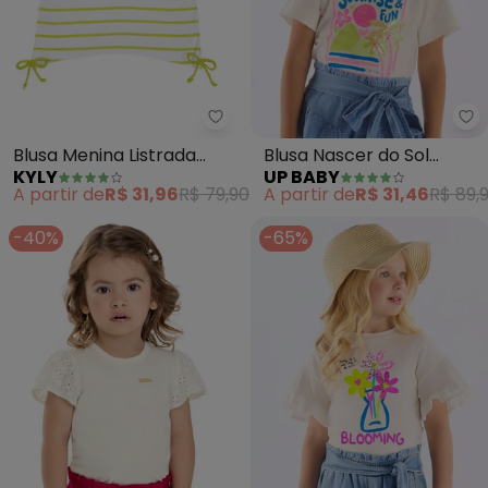
Kyly - Blusa Menina Listrada c
Up
Blusa Menina Listrada
Blusa Nascer do Sol
KYLY
UP BABY
com Bordado (Branco)
Algodão (Branco)
A partir de
R$ 31,96
R$ 79,90
A partir de
R$ 31,46
R$ 89,
-40%
-65%