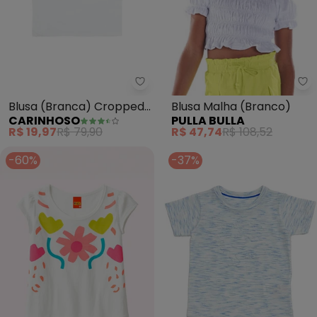
Carinhoso - Blusa (Branca) Cr
Pu
Blusa (Branca) Cropped
Blusa Malha (Branco)
CARINHOSO
PULLA BULLA
com Strass Menina
R$ 19,97
R$ 79,90
R$ 47,74
R$ 108,52
-60%
-37%