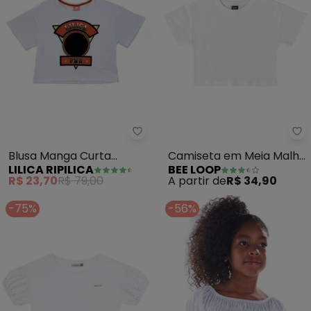
Lilica Ripilica - Blusa Manga Cur
Be
Blusa Manga Curta
Camiseta em Meia Malha
LILICA RIPILICA
BEE LOOP
Infantil Menina (Branco)
(Branco)
R$ 23,70
R$ 79,00
A partir de
R$ 34,90
-75%
-56%