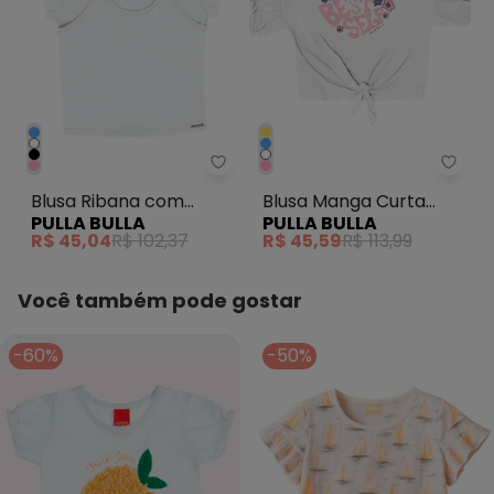
Pulla Bulla - Blusa Ribana com 
Pulla
Blusa Ribana com
Blusa Manga Curta
PULLA BULLA
PULLA BULLA
Elastano Leve Branco
Menina Branco
R$ 45,04
R$ 102,37
R$ 45,59
R$ 113,99
Você também pode gostar
-60%
-50%