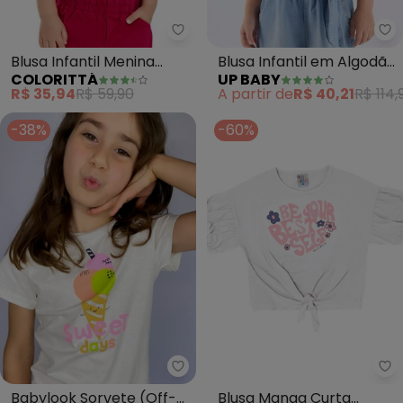
Colorittá - Blusa Infantil Meni
Up
Blusa Infantil Menina
Blusa Infantil em Algodão
COLORITTÁ
UP BABY
Manga Godê Laise
(Branco)
R$ 35,94
R$ 59,90
A partir de
R$ 40,21
R$ 114,
(Branco)
-38%
-60%
Outlet - Babylook Sorvete (Off
Pu
Babylook Sorvete (Off-
Blusa Manga Curta