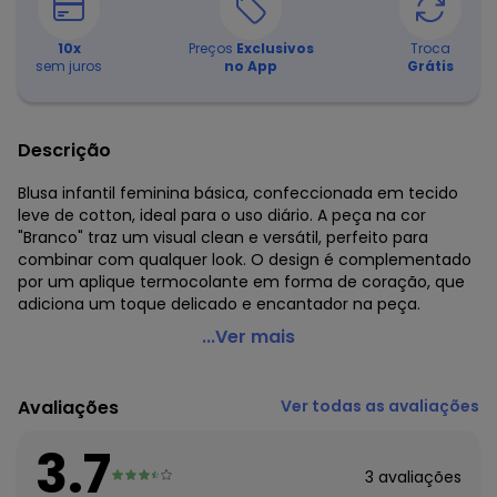
10
x
Preços
Exclusivos
Troca
sem juros
no App
Grátis
Descrição
Blusa infantil feminina básica, confeccionada em tecido
leve de cotton, ideal para o uso diário. A peça na cor
"Branco" traz um visual clean e versátil, perfeito para
combinar com qualquer look. O design é complementado
por um aplique termocolante em forma de coração, que
adiciona um toque delicado e encantador na peça.
Pulla Bulla - Blusa Cotton Leve Branco
...Ver mais
Código do produto: 7717003
Modelagem: Ampla
Avaliações
Ver todas as avaliações
Comprimento da Manga: Curta
Fornecedor: CONFECCOES JO JO LTDA / CNPJ
3.7
83.938.985/0001-28
3
avaliações
Feito: Brasil