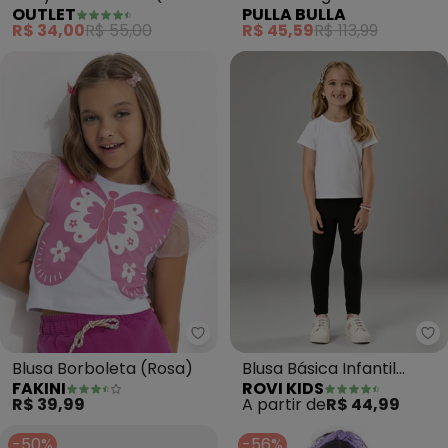
OUTLET
PULLA BULLA
White)
Menina (Branco)
R$ 34,00
R$ 55,00
R$ 45,59
R$ 113,99
Fakini - Blusa Borboleta (Rosa)
Ro
Blusa Borboleta (Rosa)
Blusa Básica Infantil
FAKINI
ROVI KIDS
Feminina (Branco)
R$ 39,99
A partir de
R$ 44,99
-50%
-56%