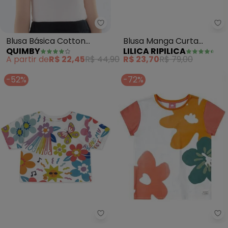
Li
Quimby - Blusa Básica Cotton 
Blusa Manga Curta
Blusa Básica Cotton
LILICA RIPILICA
QUIMBY
Menina Infantil (Branco)
Menina (Branco)
R$ 23,70
R$ 79,00
A partir de
R$ 22,45
R$ 44,90
-52%
-72%
Li
Marisol - Blusa Manga Curta Fe