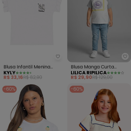
Kyly - Blusa Infantil Menina M
Li
Blusa Infantil Menina
Blusa Manga Curta
KYLY
LILICA RIPILICA
Manga Babado (Branco)
Infantil Menina(Branco)
R$ 33,16
R$ 82,90
R$ 29,90
R$ 129,00
-60%
-60%