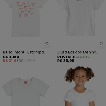
Blusa Infantil Estampa
Blusa Básicos Menina
DUDUKA
ROVI KIDS
Laço (Branco)
(Branco)
R$ 31,43
R$ 44,90
R$ 39,99