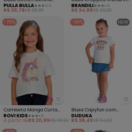
PULLA BULLA
BRANDILI
(Branco)
Infantil Menina (Branco)
R$ 38,79
R$ 96,99
R$ 34,99
R$ 69,99
-70%
-30%
NEW
Rovi Kids - Camiseta Manga Cur
Du
Camiseta Manga Curta
Blusa Capyfun com
ROVI KIDS
DUDUKA
Unicornio (Branca)
Detalhe Laço nas Costas
A partir de
R$ 20,99
R$ 69,99
R$ 38,43
R$ 54,90
(Branco)