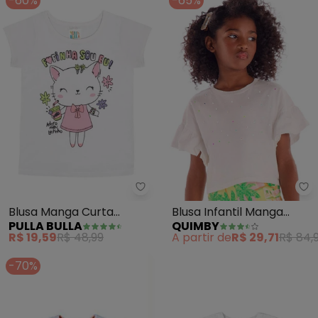
-60%
-65%
Pulla Bulla - Blusa Manga Curta
Qu
Blusa Manga Curta
Blusa Infantil Manga
PULLA BULLA
QUIMBY
Menina (Branco)
Franzida Strass (Branco)
R$ 19,59
R$ 48,99
A partir de
R$ 29,71
R$ 84,
-70%