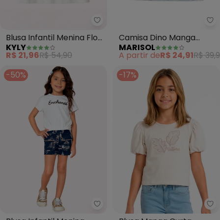
Kyly - Blusa Infantil Menina Flor
Ma
Blusa Infantil Menina Flor
Camisa Dino Manga
KYLY
MARISOL
(Branco)
Curta Infantil (Branco)
R$ 21,96
R$ 54,90
A partir de
R$ 24,91
R$ 39,
-50%
-17%
Milon - Blusa Infantil Menina Le