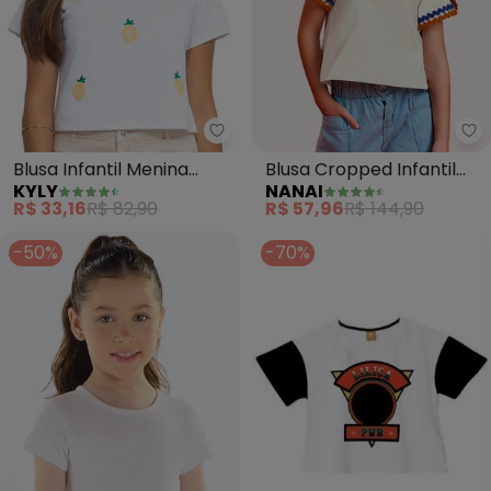
Kyly - Blusa Infantil Menina Aba
Na
Blusa Infantil Menina
Blusa Cropped Infantil
KYLY
NANAI
Abacaxi (Branco)
com Aviamentos (Off
R$ 33,16
R$ 82,90
R$ 57,96
R$ 144,90
White)
-50%
-70%