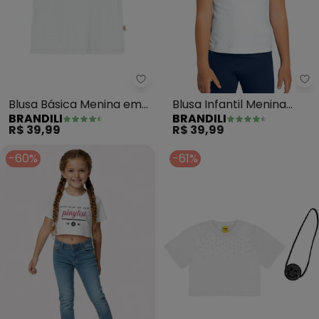
Brandili - Blusa Básica Menina 
Br
Blusa Básica Menina em
Blusa Infantil Menina
BRANDILI
BRANDILI
Cotton (Branco)
Cotton (Branco)
R$ 39,99
R$ 39,99
-60%
-61%