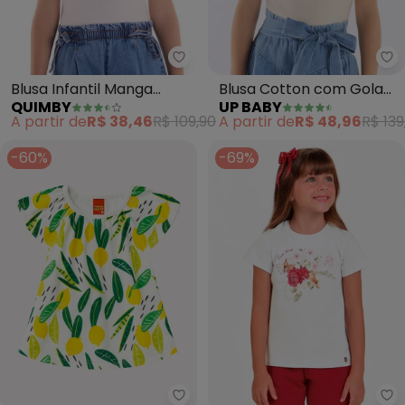
Quimby - Blusa Infantil Manga 
Up
Blusa Infantil Manga
Blusa Cotton com Gola
QUIMBY
UP BABY
Babado (Branco)
Boneca (Branco)
A partir de
R$ 38,46
R$ 109,90
A partir de
R$ 48,96
R$ 139
-60%
-69%
Kyly - Blusa Infantil Menina Fo
Tr