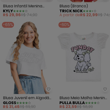
Blusa Infantil Menina
Blusa (Branco)
KYLY
TRICK NICK
Folhagem (Branco)
R$ 29,96
R$ 74,90
A partir de
R$ 22,99
R$ 74,
-65%
-60%
Gloss - Blusa Juvenil em Algod
Pu
Blusa Juvenil em Algodão
Blusa Meia Malha Menina
GLOSS
PULLA BULLA
com Strass (Branco)
(Branco)
R$ 31,46
R$ 89,90
R$ 23,59
R$ 58,99