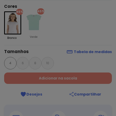
Cores
45%
45%
Verde
Branco
Tamanhos
Tabela de medidas
4
6
8
10
Adicionar na sacola
Desejos
Compartilhar