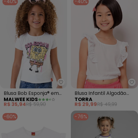
-40%
-40%
Malwee Kids - Blusa Bob Espon
To
Blusa Bob Esponja® em
Blusa Infantil Algodão
MALWEE KIDS
TORRA
Malha (Branco)
Laise com Babado
R$ 35,94
R$ 59,90
R$ 29,99
R$ 49,99
(Branco)
-60%
-76%