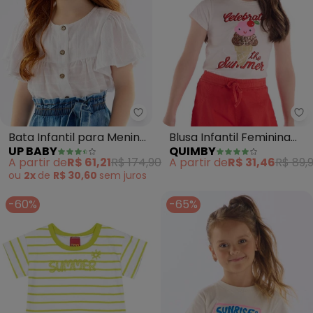
Up Baby - Bata Infantil para M
Qu
Bata Infantil para Menina
Blusa Infantil Feminina
UP BABY
QUIMBY
em Cotton (Branco)
(Branco)
A partir de
R$ 61,21
R$ 174,90
A partir de
R$ 31,46
R$ 89,
ou
2x
de
R$ 30,60
sem
juros
-60%
-65%