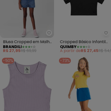
Qu
Blusa Cropped em Malha
Cropped Básico Infantil
BRANDILI
QUIMBY
Infantil Menina (Natural)
para Menina (Preto)
R$ 27,95
R$ 69,99
A partir de
R$ 27,45
R$ 54,
-50%
-73%