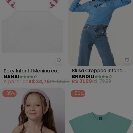
Br
Nanai - Boxy Infantil Menina co
Blusa Cropped Infantil
Boxy Infantil Menina com
BRANDILI
NANAI
Menina Mari Santos
Lastex (Branco)
R$ 31,99
R$ 79,99
A partir de
R$ 34,76
R$ 86,90
(Azul)
-35%
-50%