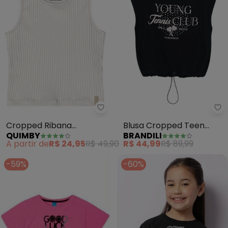
Quimby - Cropped Ribana Cane
Br
Cropped Ribana
Blusa Cropped Teen
QUIMBY
BRANDILI
Canelada Menina (Bege)
Menina com Strass
A partir de
R$ 24,95
R$ 49,90
R$ 44,99
R$ 89,99
(Preto)
-59%
-60%