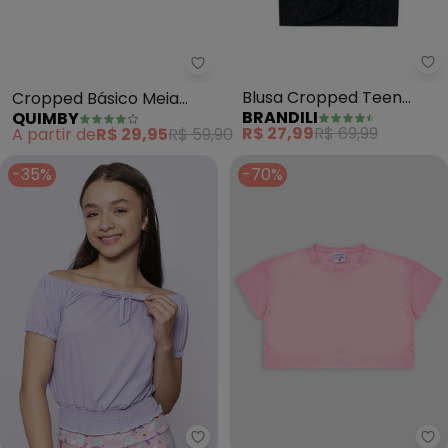
Br
Quimby - Cropped Básico Meia 
Blusa Cropped Teen
Cropped Básico Meia
BRANDILI
QUIMBY
Menina em Malha (Preto)
Malha Menina (Preto)
R$ 27,99
R$ 69,99
A partir de
R$ 29,95
R$ 59,90
-35%
-70%
Torra - Blusa Juvenil Cropped c
Tu