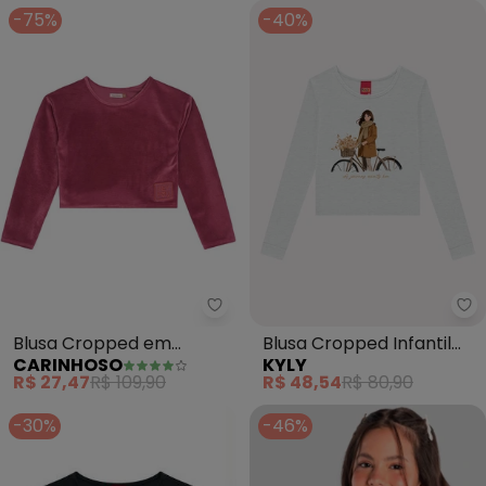
-75%
-40%
Carinhoso - Blusa Cropped em 
Ky
Blusa Cropped em
Blusa Cropped Infantil
CARINHOSO
KYLY
Cotelê Menina (Rosa)
Menina Estampa (Cinza)
R$ 27,47
R$ 109,90
R$ 48,54
R$ 80,90
-30%
-46%