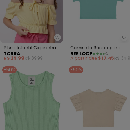
Torra - Blusa Infantil Ciganinh
Be
Blusa Infantil Ciganinha
Camiseta Básica para
TORRA
BEE LOOP
Babados (Amarela)
Menina (Azul)
R$ 25,99
R$ 39,99
A partir de
R$ 17,45
R$ 34,
-50%
-50%