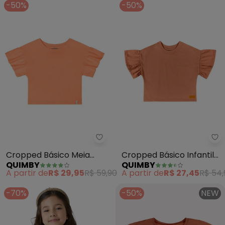
-50%
-50%
Quimby - Cropped Básico Meia 
Qu
Cropped Básico Meia
Cropped Básico Infantil
QUIMBY
QUIMBY
Malha Menina (Laranja)
para Menina (Laranja)
A partir de
R$ 29,95
R$ 59,90
A partir de
R$ 27,45
R$ 54,
-70%
-50%
NEW