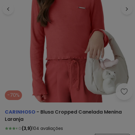
Cari
-70%
CARINHOSO
-
Blusa Cropped Canelada Menina
Laranja
(
3,9
)
104
avaliações