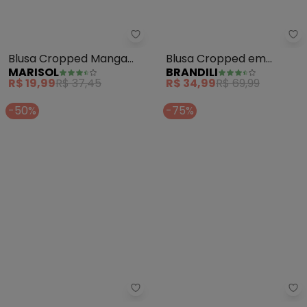
Br
Blusa Cropped Manga
Blusa Cropped em
MARISOL
BRANDILI
Curta com Aroma (Rosa)
Ribana Menina (Rosa)
R$ 19,99
R$ 37,45
R$ 34,99
R$ 69,99
-50%
-75%