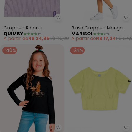
Quimby - Cropped Ribana Cane
Ma
Cropped Ribana
Blusa Cropped Manga
QUIMBY
MARISOL
Canelada Menina (Roxo)
Curta Infantil (Amarelo)
A partir de
R$ 24,95
R$ 49,90
A partir de
R$ 17,24
R$ 64,
-40%
-24%
Kyly - Blusa Cropped Infantil 
Ha