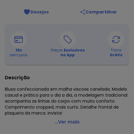
Desejos
Compartilhar
10
x
Preços
Exclusivos
Troca
sem juros
no App
Grátis
Descrição
Blusa confeccionada em malha viscose canelada. Modelo
casual e prático para o dia a dia, a modelagem tradicional
acompanha as linhas do corpo com muito conforto.
Comprimento cropped, mais curto. Detalhe frontal de
plaqueta da marca. Invista!
Carinhoso - Blusa Cropped Canelada Menina Laranja
...Ver mais
Código do produto: 7725512