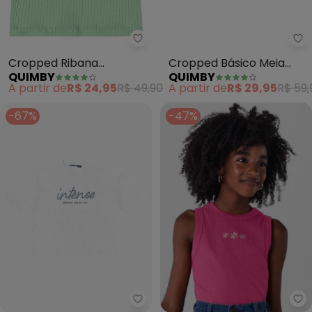
Quimby - Cropped Ribana Cane
Qu
Cropped Ribana
Cropped Básico Meia
QUIMBY
QUIMBY
Canelada Menina
Malha Menina (Bege)
A partir de
R$ 24,95
R$ 49,90
A partir de
R$ 29,95
R$ 59,
(Verde)
-67%
-47%
Minty - T- Shirt Bordada Femin
Br