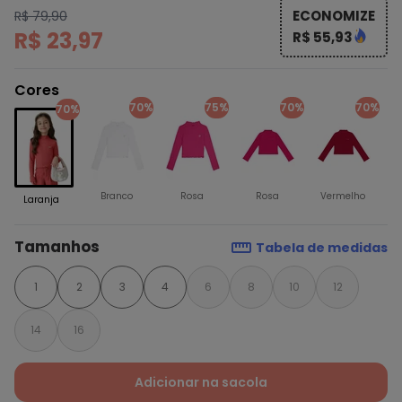
ECONOMIZE
R$ 79,90
R$ 23,97
R$ 55,93
Cores
70%
75%
70%
70%
70%
Branco
Rosa
Rosa
Vermelho
Laranja
Tamanhos
Tabela de medidas
1
2
3
4
6
8
10
12
14
16
Adicionar na sacola