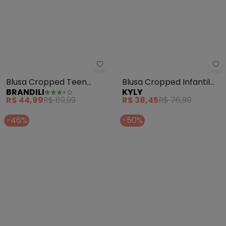
Brandili - Blusa Cropped Teen 
Ky
Blusa Cropped Teen
Blusa Cropped Infantil
BRANDILI
KYLY
Menina em Malha (Azul)
Menina Estrela (Cinza)
R$ 44,99
R$ 89,99
R$ 38,45
R$ 76,90
-46%
-50%