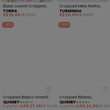
Blusa Juvenil Cropped
Cropped Meia Malha
TORRA
TURMINHA
com Lastex (Lilás)
Tshirt (Rosa)
R$ 19,49
R$ 29,99
R$ 20,99
R$ 69,99
-50%
-50%
Quimby - Cropped Básico Infant
Qu
Cropped Básico Infantil
Cropped Ribana
QUIMBY
QUIMBY
para Menina (Verde)
Canelada Menina (Preto)
A partir de
R$ 27,45
R$ 54,90
A partir de
R$ 24,95
R$ 49,