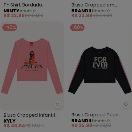
T- Shirt Bordada
Blusa Cropped em
MINTY
BRANDILI
Feminina (Branco)
Ribana Menina (Rosa)
R$ 32,99
R$ 99,99
R$ 33,99
R$ 64,99
-40%
-60%
Br
Kyly - Blusa Cropped Infantil 
Blusa Cropped Teen
Blusa Cropped Infantil
BRANDILI
KYLY
Menina em Malha (Preto)
Menina Estampa (Rosa)
R$ 35,99
R$ 89,99
R$ 48,54
R$ 80,90