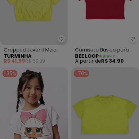
Turminha - Cropped Juvenil Mei
Be
Cropped Juvenil Meia
Camiseta Básica para
TURMINHA
BEE LOOP
Malha Yend'S Kids
Menina (Vermelho)
R$ 41,99
R$ 69,99
A partir de
R$ 34,90
(Amarelo)
-35%
-70%