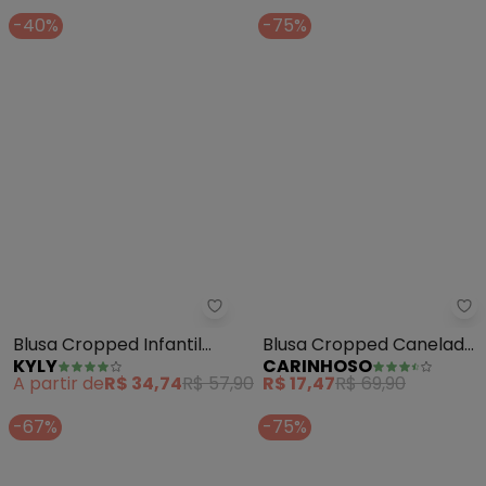
-40%
-75%
Kyly - Blusa Cropped Infantil M
Ca
Blusa Cropped Infantil
Blusa Cropped Canelada
KYLY
CARINHOSO
Menina Básica (Preto)
Menina (Rosa)
A partir de
R$ 34,74
R$ 57,90
R$ 17,47
R$ 69,90
-67%
-75%