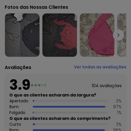
Comprimento da manga: Longa
Fotos das Nossas Clientes
Fornecedor: MALWEE MALHAS LTDA / CNPJ 84.429.737/0001-
14
Feito: Brasil
Cuidados para conservação do produto: Temperatura
máxima de lavagem 30C. Não alvejar. Não passar sobre a
estampa.
Tecido: Malha viscose canelada
Composição: Viscose 85% como mínimo
Histórico de preços
Avaliações
Ver todas as avaliações
O preço apresentado abaixo é o menor oferecido em
algum dia do mês, para o menor tamanho disponível.
3.9
R$ 19,97
agosto/2026
104
avaliações
N/D*
julho/2026
R$ 23,97
O que as clientes acharam da largura?
junho/2026
R$ 23,97
Apertado
2
%
maio/2026
R$ 23,97
Bom
97
%
abril/2026
R$ 23,97
Folgado
1
%
março/2026
R$ 23,97
O que as clientes acharam do comprimento?
fevereiro/2026
Curto
3
%
Bom
96
%