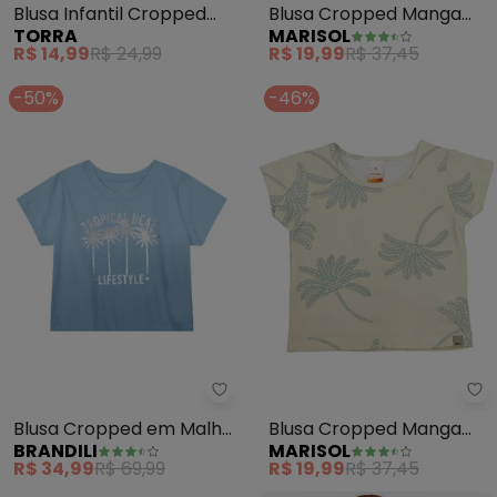
Blusa Infantil Cropped
Blusa Cropped Manga
TORRA
MARISOL
Ciganinha (Azul)
Curta com Aroma (Azul)
R$ 14,99
R$ 24,99
R$ 19,99
R$ 37,45
-50%
-46%
Blusa Cropped em Malha
Blusa Cropped Manga
BRANDILI
MARISOL
Infantil Menina (Azul)
Curta com Aroma
R$ 34,99
R$ 69,99
R$ 19,99
R$ 37,45
(Branco)