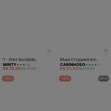
Minty - T- Shirt Bordada Femini
Ca
T- Shirt Bordada
Blusa Cropped em
MINTY
CARINHOSO
Feminina (Rosa)
Cotelê Menina (Verde)
R$ 32,99
R$ 99,99
R$ 27,47
R$ 109,90
-50%
-50%
NEW