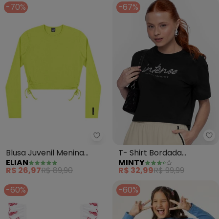
-70%
-67%
Elian - Blusa Juvenil Menina Ca
Mi
Blusa Juvenil Menina
T- Shirt Bordada
ELIAN
MINTY
Canelada Beats (Verde)
Feminina (Preto)
R$ 26,97
R$ 89,90
R$ 32,99
R$ 99,99
-60%
-60%