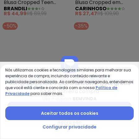
Brandili - Blusa Cropped Teen M
Ca
Blusa Cropped Teen
Blusa Cropped em
BRANDILI
CARINHOSO
Menina de Strass (Preto)
Cotelê Menina (Preto)
R$ 44,99
R$ 89,99
R$ 27,47
R$ 109,90
-50%
-35%
Nós utilizamos cookies e tecnologias similares para melhorar sua
experiência de compra, incluindo conteúdo relevante e
publicidade personalizada. Ao continuar navegando, entendemos
Compre pelo app e ganhe
12% OFF + frete grátis
que você está ciente e concorda com a nossa
Política de
na sua primeira compra
Privacidade
para saber mais.
Use o cupom
BEMVINDA
Baixar app Posthaus
Aceitar todos os cookies
Quimby - Cropped Básico Infant
To
Agora não
Cropped Básico Infantil
Camiseta Infantil
Configurar privacidade
QUIMBY
TORRA
para Menina (Rosa)
Cropped Stitch (Lilás)
A partir de
R$ 27,45
R$ 54,90
R$ 22,74
R$ 34,99