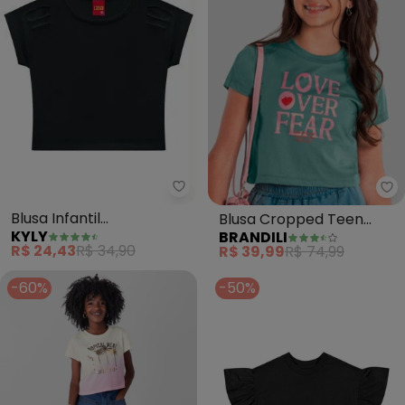
Kyly - Blusa Infantil Menina(Pre
Br
Blusa Infantil
Blusa Cropped Teen
KYLY
BRANDILI
Menina(Preto)
Menina com Glitter
R$ 24,43
R$ 34,90
R$ 39,99
R$ 74,99
(Verde)
-60%
-50%