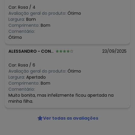
N/D*
agosto/2026
Cor:
Rosa
/
4
N/D*
julho/2026
Avaliação geral do produto:
Ótimo
N/D*
junho/2026
Largura:
Bom
N/D*
maio/2026
Comprimento:
Bom
N/D*
abril/2026
Comentário:
N/D*
março/2026
Ótimo
N/D*
fevereiro/2026
ALESSANDRO
-
CONCEICAO DO RIO VERDE - MG
23/09/2025
Cor:
Rosa
/
6
Avaliação geral do produto:
Ótimo
Largura:
Apertado
Comprimento:
Bom
Comentário:
Muito bonita, mas infelizmente ficou apertada na
minha filha.
Ver todas as avaliações