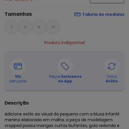
Tamanhos
Tabela de medidas
4
6
8
10
Produto indisponível
10
x
Preços
Exclusivos
Troca
sem juros
no App
Grátis
Descrição
Adicione estilo ao visual da pequena com a blusa infantil
menina elaborada em malha, a peça de modelagem
cropped possui mangas curtas bufantes, gola redonda e