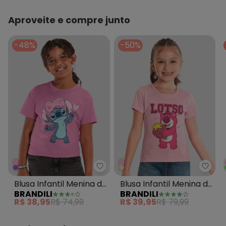
Aproveite e compre junto
-48%
-50%
Brandili - Blusa Infantil Menina 
Brand
Blusa Infantil Menina do
Blusa Infantil Menina do
BRANDILI
BRANDILI
Stitch com Glitter Rosa
Lotso com Brilho Rosa
R$ 38,95
R$ 74,99
R$ 39,95
R$ 79,99