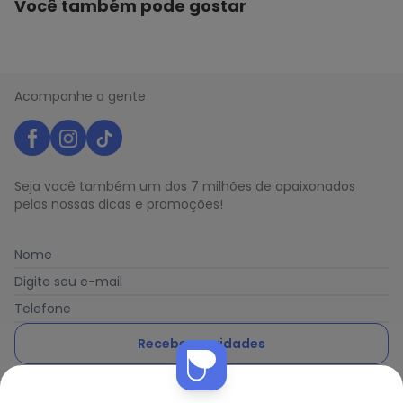
Você também pode gostar
Acompanhe a gente
Seja você também um dos 7 milhões de apaixonados
pelas nossas dicas e promoções!
Nome
Digite seu e-mail
Telefone
Receber novidades
Nós utilizamos cookies e tecnologias similares para melhorar sua
Ao enviar o cadastro, você concorda com a nossa
Política
experiência de compra, incluindo conteúdo relevante e