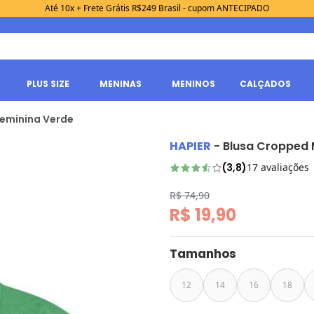
Até 10x + Frete Grátis R$249 Brasil - cupom ANTECIPADO
PLUS SIZE
MENINAS
MENINOS
CALÇADOS
Feminina Verde
HAPIER
-
Blusa Cropped 
(
3,8
)
17
avaliações
R$ 74,90
R$ 19,90
Tamanhos
12
14
16
18