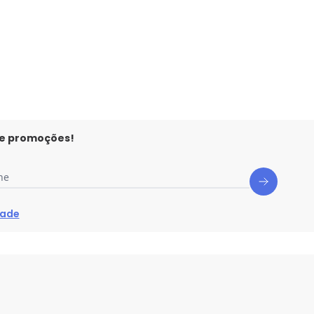
 e promoções!
ne
dade