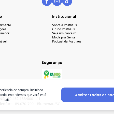
o
Institucional
ndimento
Sobre a Posthaus
uções
Grupo Posthaus
umidor
Seja um parceiro
Moda pra Gente
iável
Podcast da Posthaus
Segurança
periência de compra, incluindo
Aceitar todos os co
gando, entendemos que você está
NPJ: 80.462.138/0001-41
r mais.
enfurt - 89.070-700 - Blumenau/SC