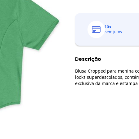
10
x
sem juros
Descrição
Blusa Cropped para menina con
looks superdescolados, conté
exclusiva da marca e estampa l