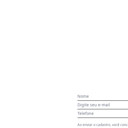
 dia do mês, para o menor tamanho disponível.
Nome
Digite seu e-mail
acharam da largura?
O que as cli
Telefone
6
%
Curto
94
%
Bom
Ao enviar o cadastro, você con
0
%
Longo