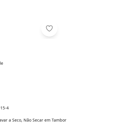
Hapier - Blusa Cropped Manga Curta 
de
015-4
Lavar a Seco, Não Secar em Tambor