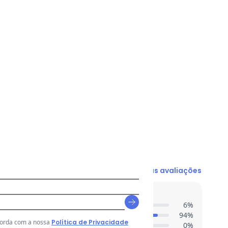
N/D*
N/D*
R$ 19,9
R$ 19,9
R$ 19,9
R$ 19,9
R$ 19,9
Ver todas as avaliações
entes acharam do comprimento?
6
%
94
%
corda com a nossa
Política de Privacidade
0
%