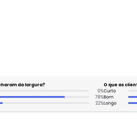
acharam da largura?
O que as cli
0
%
Curto
78
%
Bom
22
%
Longo