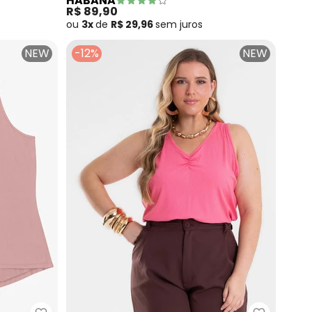
HABANA
R$ 89,90
ou
3x
de
R$ 29,96
sem
juros
NEW
-12%
NEW