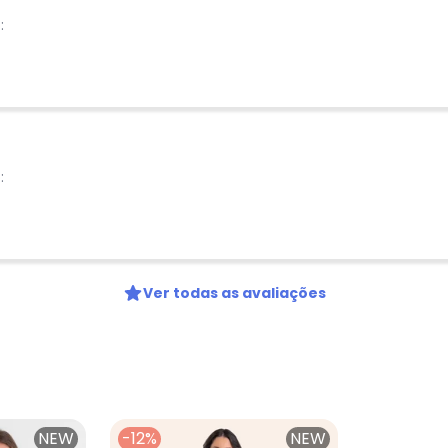
:
:
Ver todas as avaliações
NEW
-12%
NEW