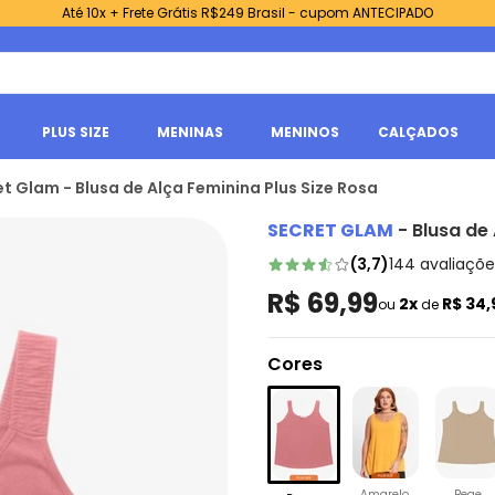
Até 10x + Frete Grátis R$249 Brasil - cupom ANTECIPADO
PLUS SIZE
MENINAS
MENINOS
CALÇADOS
t Glam - Blusa de Alça Feminina Plus Size Rosa
SECRET GLAM
-
Blusa de 
(
3,7
)
144
avaliaçõe
R$ 69,99
2x
R$ 34
ou
de
Cores
Amarelo
Bege