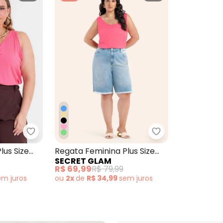
Nome
Digite seu e-mail
Telefone
Ao enviar o cadastro, você
Privacidade
us Size em Ribana Rosa
Secret Glam - Regata Feminina Plus Size Rosa
Secret Glam - Re
lus Size
Regata Feminina Plus Size
SECRET GLAM
Rosa
R$ 69,99
R$ 79,99
em
juros
ou
2x
de
R$ 34,99
sem
juros