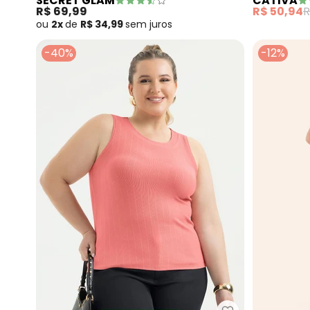
SECRET GLAM
CATIVA
(Rosa)
Claro)
R$ 69,99
R$ 50,94
R
ou
2x
de
R$ 34,99
sem
juros
-40%
-12%