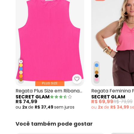
+
Secret Glam - Regata Pl
Regata Plus Size em Ribana
Regata Feminina P
SECRET GLAM
SECRET GLAM
Rosa
Rosa
R$ 74,99
R$ 69,99
R$ 79,99
ou
2x
de
R$ 37,49
sem
juros
ou
2x
de
R$ 34,99
s
Você também pode gostar