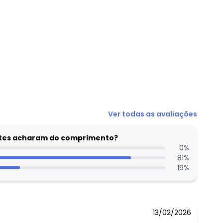
Ver todas as avaliações
entes acharam do comprimento?
0
%
81
%
19
%
13/02/2026