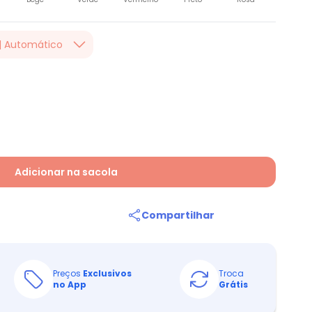
| Automático
nada. Valido até
 na finalização da
 da campanha!
Adicionar na sacola
Compartilhar
Preços
Exclusivos
Troca
no App
Grátis