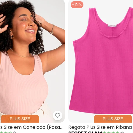
-12%
lusa de Alça Feminina Plus Size (Rosa)
Cativa - Regata Plus Size em Ca
us Size em Canelado (Rosa
Regata Plus Size em Riban