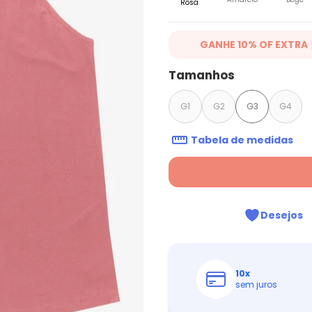
Rosa
GANHE 10% OF EXTRA
Ganhe 10% OFF em lista selecio
Tamanhos
16/07/2026. Desconto aplicado
compra.
Ver mais produtos
G1
G2
G3
G4
Tabela de medidas
Desejos
10
x
sem juros