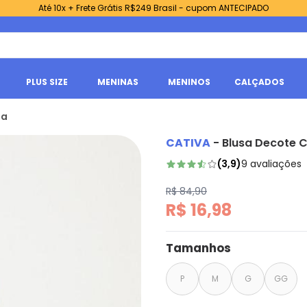
Até 10x + Frete Grátis R$249 Brasil - cupom ANTECIPADO
PLUS SIZE
MENINAS
MENINOS
CALÇADOS
ja
CATIVA
-
Blusa Decote 
(
3,9
)
9
avaliações
R$ 84,90
R$ 16,98
Tamanhos
P
M
G
GG