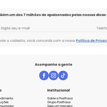
mbém um dos 7 milhões de apaixonados pelas nossas dicas
Digite seu e-mail
Telef
viar o cadastro, você concorda com a nossa
Política de Priva
Acompanhe a gente
o
Institucional
endimento
Sobre a Posthaus
luções
Grupo Posthaus
nsumidor
Seja um parceiro