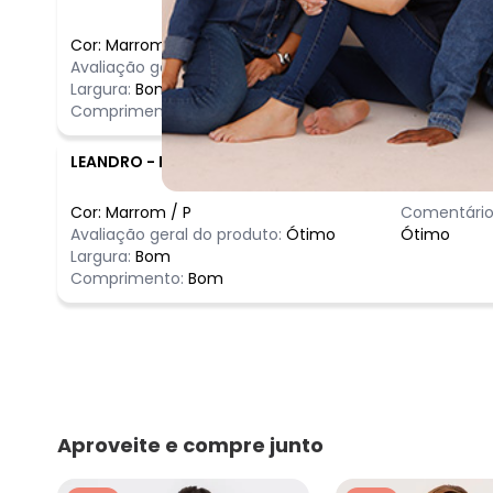
Cor:
Marrom
/
M
Comentário
Avaliação geral do produto:
Ótimo
Ótimo
Largura:
Bom
Comprimento:
Bom
LEANDRO
-
PALMITOS - SC
Cor:
Marrom
/
P
Comentário
Avaliação geral do produto:
Ótimo
Ótimo
Largura:
Bom
Comprimento:
Bom
Aproveite e compre junto