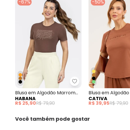
-67%
-50%
Habana - Blusa em Alg
Blusa em Algodão Marrom
Blusa em Algodã
HABANA
CATIVA
Escuro
R$ 25,90
R$ 79,90
R$ 39,95
R$ 79,90
Você também pode gostar