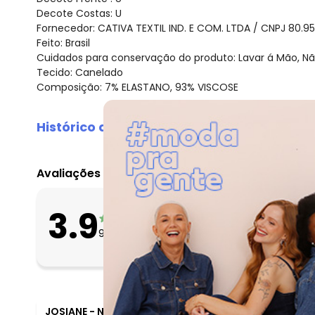
Decote Costas: U
Fornecedor: CATIVA TEXTIL IND. E COM. LTDA / CNPJ 80.9
Feito: Brasil
Cuidados para conservação do produto: Lavar á Mão, Nã
Tecido: Canelado
Composição: 7% ELASTANO, 93% VISCOSE
Histórico de preços
O preço apresentado abaixo é o menor oferecido em al
agosto/2026
Avaliações
julho/2026
junho/2026
O que as clientes 
3.9
maio/2026
Apertado
9
avaliações
Bom
abril/2026
Folgado
março/2026
fevereiro/2026
JOSIANE
-
NOVO BRASIL GOVERNADOR LI - ES