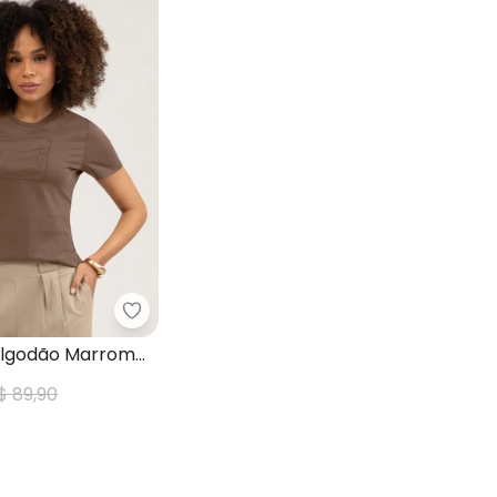
Cativa - Blusa em Canelado Marrom Claro
Cativa - Blusa em Algodão Marrom Escur
Algodão Marrom
$ 89,90