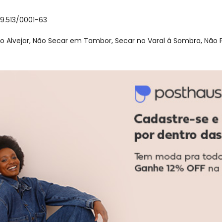
59.513/0001-63
o Alvejar, Não Secar em Tambor, Secar no Varal á Sombra, Não 
gum dia do mês, para o menor tamanho disponível.
acharam da largura?
O que as cli
22
%
Curto
67
%
Bom
11
%
Longo