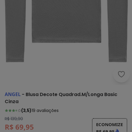
Ange
ANGEL
-
Blusa Decote Quadrad.M/Longa Basic
Cinza
(
3,5
)
19
avaliações
R$ 139,90
ECONOMIZE
R$ 69,95
R$ 69,95