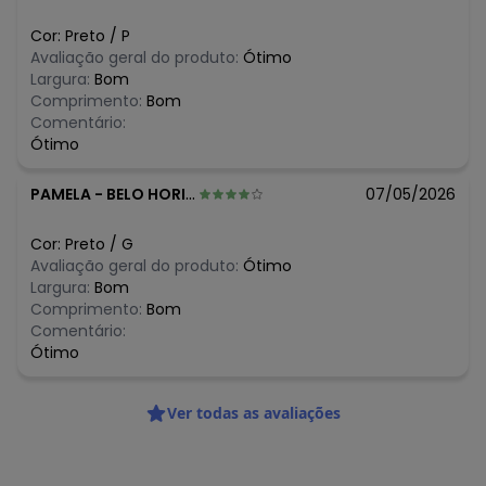
R$ 53,16
junho/2026
R$ 69,95
maio/2026
Cor:
Preto
/
P
R$ 62,95
abril/2026
Avaliação geral do produto:
Ótimo
R$ 55,96
março/2026
Largura:
Bom
N/D*
fevereiro/2026
Comprimento:
Bom
Comentário:
Ótimo
PAMELA
-
BELO HORIZONTE - MG
07/05/2026
Cor:
Preto
/
G
Avaliação geral do produto:
Ótimo
Largura:
Bom
Comprimento:
Bom
Comentário:
Ótimo
Ver todas as avaliações