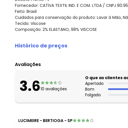
Fornecedor: CATIVA TEXTIL IND. E COM. LTDA / CNPJ 80.9
Feito: Brasil
Cuidados para conservação do produto: Lavar á Mão, Nã
Tecido: Viscose
Composição: 2% ELASTANO, 98% VISCOSE
Histórico de preços
O preço apresentado abaixo é o menor oferecido em al
agosto/2026
Avaliações
julho/2026
junho/2026
O que as clientes 
3.6
maio/2026
Apertado
10
avaliações
Bom
abril/2026
Folgado
março/2026
fevereiro/2026
LUCIMEIRE
-
BERTIOGA - SP