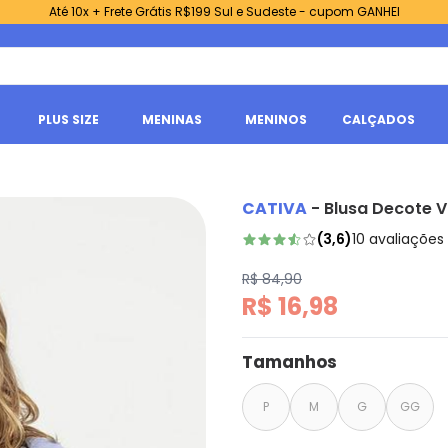
Até 10x + Frete Grátis R$199 Sul e Sudeste - cupom GANHEI
PLUS SIZE
MENINAS
MENINOS
CALÇADOS
o
CATIVA
-
Blusa Decote V
(
3,6
)
10
avaliações
R$ 84,90
R$ 16,98
Tamanhos
P
M
G
GG