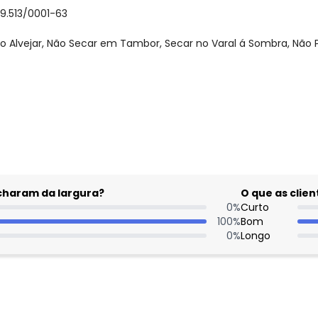
59.513/0001-63
o Alvejar, Não Secar em Tambor, Secar no Varal á Sombra, Não 
gum dia do mês, para o menor tamanho disponível.
Nome
Digite seu e-mail
acharam da largura?
O que as cli
0
%
Curto
Telefone
100
%
Bom
0
%
Longo
Ao enviar o cadastro, você
Privacidade