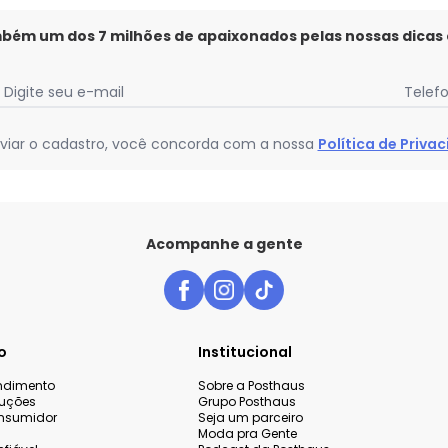
mbém um dos 7 milhões de apaixonados pelas nossas dicas
Digite seu e-mail
Telef
viar o cadastro, você concorda com a nossa
Política de Priva
Acompanhe a gente
o
Institucional
endimento
Sobre a Posthaus
luções
Grupo Posthaus
nsumidor
Seja um parceiro
Moda pra Gente