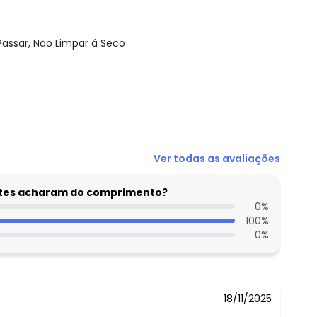
Passar, Não Limpar á Seco
N/D*
Ver todas as avaliações
N/D*
N/D*
entes acharam do comprimento?
N/D*
0
%
100
%
N/D*
0
%
N/D*
 concorda com a nossa
Política de
N/D*
18/11/2025