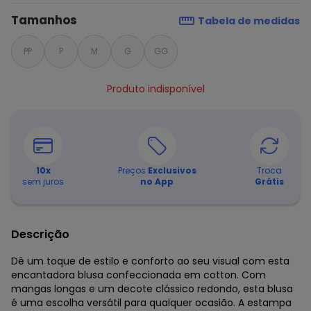
Tamanhos
Tabela de medidas
PP
P
M
G
GG
Produto indisponível
10
x
Preços
Exclusivos
Troca
sem juros
no App
Grátis
Descrição
Dê um toque de estilo e conforto ao seu visual com esta
encantadora blusa confeccionada em cotton. Com
mangas longas e um decote clássico redondo, esta blusa
é uma escolha versátil para qualquer ocasião. A estampa