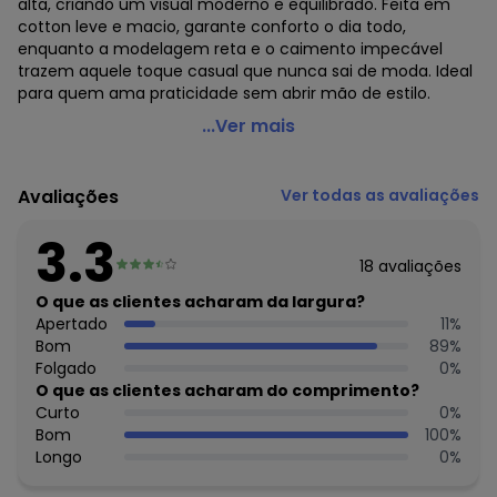
alta, criando um visual moderno e equilibrado. Feita em
cotton leve e macio, garante conforto o dia todo,
enquanto a modelagem reta e o caimento impecável
trazem aquele toque casual que nunca sai de moda. Ideal
para quem ama praticidade sem abrir mão de estilo.
Cativa - Blusa em Cotton Rosa Claro
...Ver mais
Código do produto: 8087741
Comprimento da Manga: Curta
Avaliações
Ver todas as avaliações
Decote Frente : Redondo
Decote Costas: Redondo
3.3
Fornecedor: CATIVA TEXTIL IND. E COM. LTDA / CNPJ
18
avaliações
80.959.513/0001-63
Feito: Brasil
O que as clientes acharam da largura?
Cuidados para conservação do produto: Lavar á Mão, Não
Apertado
11
%
Alvejar, Não Secar em Tambor, Secar no Varal á Sombra,
Bom
89
%
Não Passar, Não Limpar á Seco
Folgado
0
%
Tecido: Cotton
O que as clientes acharam do comprimento?
Composição: 5% ELASTANO, 95% ALGODAO
Curto
0
%
Bom
100
%
Histórico de preços
Longo
0
%
O preço apresentado abaixo é o menor oferecido em