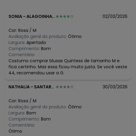
algum dia do mês, para o menor tamanho disponível.
N/D*
agosto/2026
N/D*
julho/2026
SONIA
-
ALAGOINHAS - BA
02/03/2026
N/D*
junho/2026
N/D*
maio/2026
Cor:
Rosa
/
M
N/D*
abril/2026
Avaliação geral do produto:
Ótimo
R$ 11,98
março/2026
Largura:
Apertado
R$ 59,9
fevereiro/2026
Comprimento:
Bom
Comentário:
Costumo comprar blusas Quintess de tamanho M e
fica certinho. Mas essa ficou muito justa. Se você veste
44, recomendou usar a G.
NATHALIA
-
SANTAREM - PA
30/03/2026
Cor:
Rosa
/
M
Avaliação geral do produto:
Ótimo
Largura:
Bom
Comprimento:
Bom
Comentário:
Ótimo