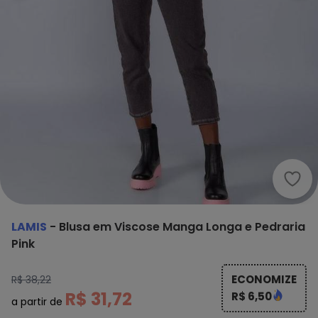
Lami
LAMIS
-
Blusa em Viscose Manga Longa e Pedraria
Pink
ECONOMIZE
R$ 38,22
R$ 31,72
R$ 6,50
a partir de