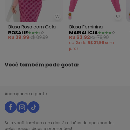
Rosalie - Blusa Rosa com Gola A
Maria
Blusa Rosa com Gola
Blusa Feminina
ROSALIE
MARIALÍCIA
Alta
Canelada Rosa
R$ 39,99
R$ 89,99
R$ 63,92
R$ 79,90
ou
2x
de
R$ 31,96
sem
juros
Você também pode gostar
Acompanhe a gente
Seja você também um dos 7 milhões de apaixonados
pelas nossas dicas e promoções!