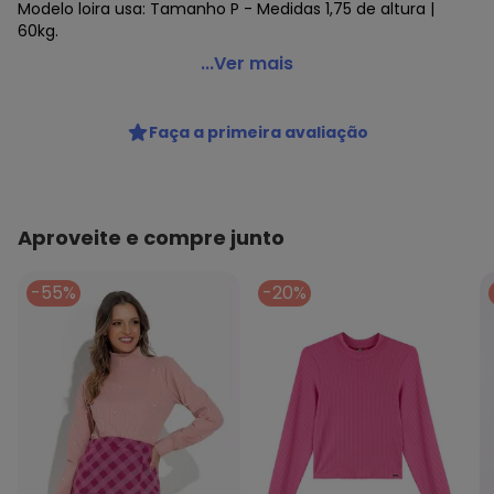
Modelo loira usa: Tamanho P - Medidas 1,75 de altura |
60kg.
Lamis - Blusa em Viscose Manga Longa e Pedraria Pink
...Ver mais
Código do produto: 22926762
Faça a primeira avaliação
Aproveite e compre junto
-55%
-20%