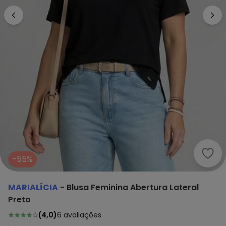
Mari
-55%
MARIALÍCIA
-
Blusa Feminina Abertura Lateral
Preto
(
4,0
)
6
avaliações