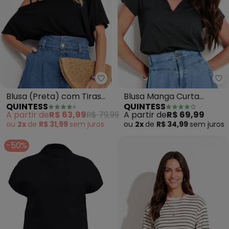
Quintess - Blusa (Preta) com T
Qu
Blusa (Preta) com Tiras
Blusa Manga Curta
QUINTESS
QUINTESS
no Ombro
(Preta)
A partir de
R$ 63,99
R$ 79,99
A partir de
R$ 69,99
ou
2x
de
R$ 31,99
sem
juros
ou
2x
de
R$ 34,99
sem
juros
-50%