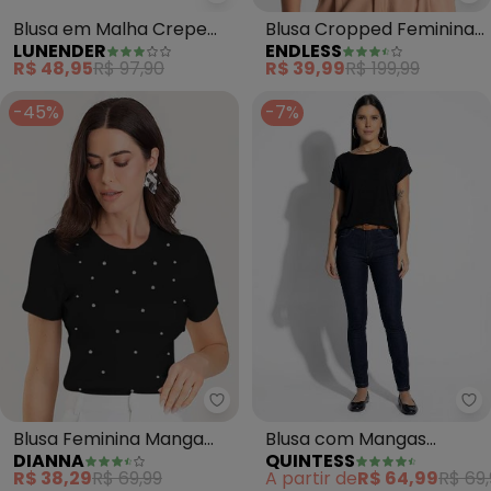
Lunender - Blusa em Malha Cre
En
Blusa em Malha Crepe
Blusa Cropped Feminina
LUNENDER
ENDLESS
com Mangas Curtas
(Preto)
R$ 48,95
R$ 97,90
R$ 39,99
R$ 199,99
(Preto)
-45%
-7%
Qu
Dianna - Blusa Feminina Manga 
Blusa com Mangas
Blusa Feminina Manga
QUINTESS
DIANNA
Curtas (Preta)
Curta com Rebites
A partir de
R$ 64,99
R$ 69,
R$ 38,29
R$ 69,99