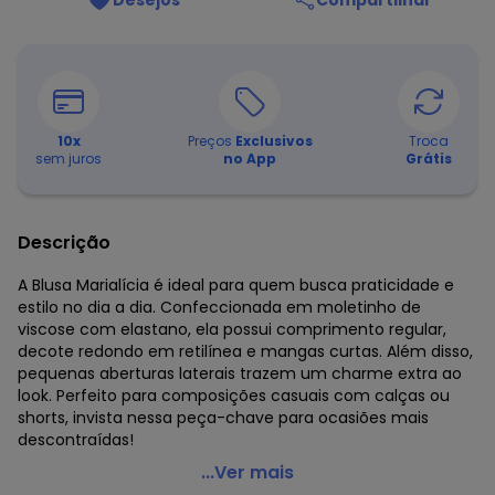
Desejos
Compartilhar
10
x
Preços
Exclusivos
Troca
sem juros
no App
Grátis
Descrição
A Blusa Marialícia é ideal para quem busca praticidade e
estilo no dia a dia. Confeccionada em moletinho de
viscose com elastano, ela possui comprimento regular,
decote redondo em retilínea e mangas curtas. Além disso,
pequenas aberturas laterais trazem um charme extra ao
look. Perfeito para composições casuais com calças ou
shorts, invista nessa peça-chave para ocasiões mais
descontraídas!
Marialícia - Blusa Feminina Abertura Lateral Preto
...Ver mais