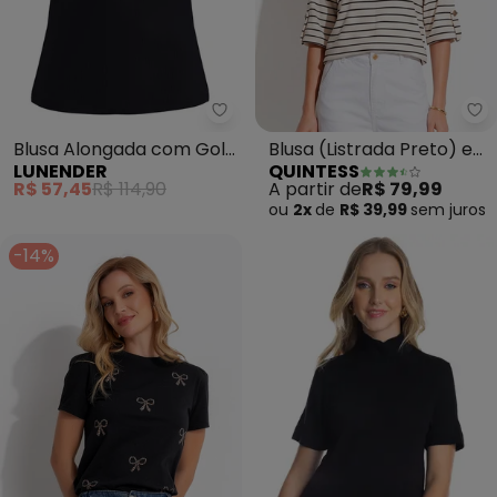
Lunender - Blusa Alongada com 
Qu
Blusa Alongada com Gola
Blusa (Listrada Preto) em
LUNENDER
QUINTESS
Alta (Preto)
Moletinho
R$ 57,45
R$ 114,90
A partir de
R$ 79,99
ou
2x
de
R$ 39,99
sem
juros
-14%