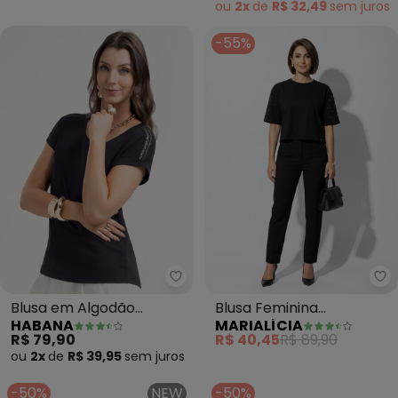
(Preto)
ou
2x
de
R$ 32,49
sem
juros
-55%
Habana - Blusa em Algodão (Pr
Ma
Blusa em Algodão
Blusa Feminina
HABANA
MARIALÍCIA
(Preto)
Aplicações de Pérolas
R$ 79,90
R$ 40,45
R$ 89,90
(Preto)
ou
2x
de
R$ 39,95
sem
juros
-50%
NEW
-50%