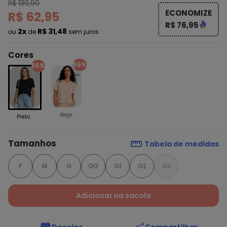
R$ 139,90
ECONOMIZE
R$ 62,95
R$ 76,95
2x
R$ 31,48
ou
de
sem juros
Cores
55%
55%
Bege
Preto
Tamanhos
Tabela de medidas
P
M
G
GG
G1
G2
G3
Adicionar na sacola