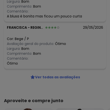
Largura:
Bom
R$ 69,95
abril/2026
Comprimento:
Bom
R$ 55,96
março/2026
Comentário:
N/D*
fevereiro/2026
A blusa é bonita mas ficou um pouco curta
FRANCISCA
-
REGINOPOLIS - SP
29/05/2026
Cor:
Bege
/
P
Avaliação geral do produto:
Ótimo
Largura:
Bom
Comprimento:
Bom
Comentário:
Ótimo
Ver todas as avaliações
Aproveite e compre junto