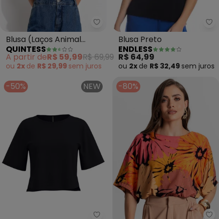
Quintess - Blusa (Laços Animal
En
Blusa (Laços Animal
Blusa Preto
QUINTESS
ENDLESS
Print) em Malha de
A partir de
R$ 59,99
R$ 69,99
R$ 64,99
Algodão
ou
2x
de
R$ 29,99
sem
juros
ou
2x
de
R$ 32,49
sem
juros
-50%
NEW
-80%