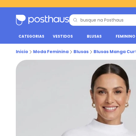
CATEGORIAS
VESTIDOS
BLUSAS
FEMININO
Inicio
Moda Feminina
Blusas
Blusas Manga Cur