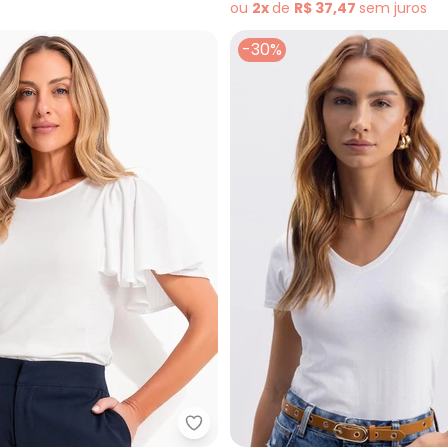
ou
2x
de
R$ 37,47
sem
juros
-30%
 em Cotton (Branco )
Quintess - Blusa (Off White) em