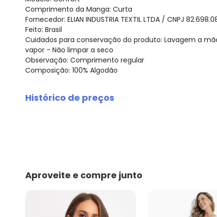
Comprimento da Manga: Curta
Fornecedor: ELIAN INDUSTRIA TEXTIL LTDA / CNPJ 82.698.
Feito: Brasil
Cuidados para conservação do produto: Lavagem a mão
vapor - Não limpar a seco
Observação: Comprimento regular
Composição: 100% Algodão
Histórico de preços
O preço apresentado abaixo é o menor oferecido em al
agosto/2026
julho/2026
junho/2026
maio/2026
abril/2026
Aproveite e compre junto
março/2026
fevereiro/2026