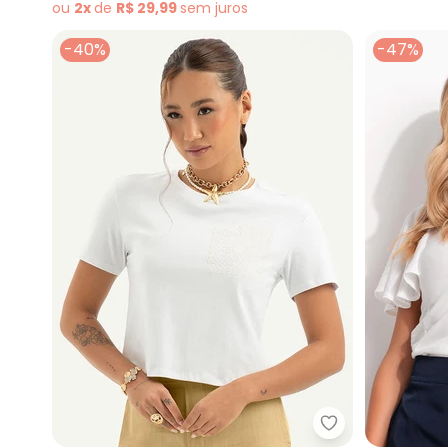
ou
2x
de
R$ 29,99
sem
juros
-40%
-47%
Cativa - Blusa