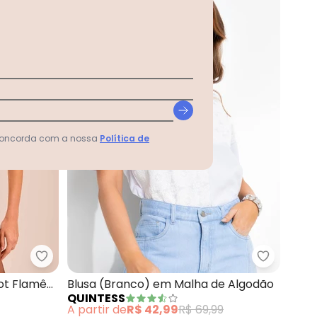
 concorda com a nossa
Política de
urta em Ribana (Branco)
Doce Trama - T-Shirt Retrô Glam em Tricot Fla
Quintess 
ot Flamê
Blusa (Branco) em Malha de Algodão
QUINTESS
A partir de
R$ 42,99
R$ 69,99