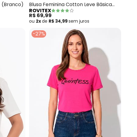
 (Branco)
Blusa Feminina Cotton Leve Básica
ROVITEX
(Branco)
R$ 69,99
ou
2x
de
R$ 34,99
sem
juros
-27%