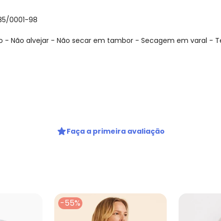
085/0001-98
 - Não alvejar - Não secar em tambor - Secagem em varal - T
gum dia do mês, para o menor tamanho disponível.
Faça a primeira avaliação
-55%