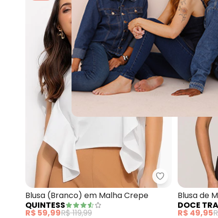
Quintess - Blu
Blusa (Branco) em Malha Crepe
Blusa de 
QUINTESS
DOCE TR
(Branco)
R$ 59,99
R$ 119,99
R$ 49,95
R