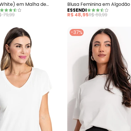
f White) em Malha de
Blusa Feminina em Algodão
ESSENDI
$ 79,99
R$ 48,95
R$ 69,99
-37%