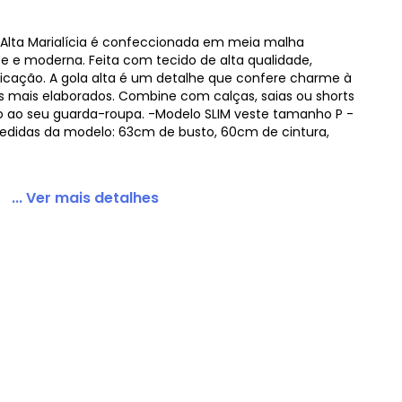
a Alta Marialícia é confeccionada em meia malha
 e moderna. Feita com tecido de alta qualidade,
ticação. A gola alta é um detalhe que confere charme à
Gola Alta Branco
s mais elaborados. Combine com calças, saias ou shorts
lo ao seu guarda-roupa. -Modelo SLIM veste tamanho P -
Medidas da modelo: 63cm de busto, 60cm de cintura,
... Ver mais detalhes