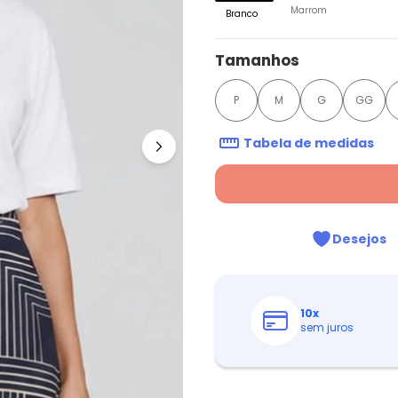
Marrom
Branco
Tamanhos
P
M
G
GG
Tabela de medidas
Desejos
10
x
sem juros