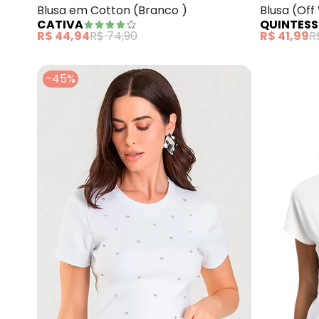
Blusa em Cotton (Branco )
Blusa (Of
CATIVA
QUINTESS
Algodão
R$ 44,94
R$ 74,90
R$ 41,99
R
-45%