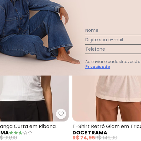
Nome
Digite seu e-mail
Telefone
Ao enviar o cadastro, você
Privacidade
sa (Branco) em Malha Crepe
Doce Trama - Blusa de Manga C
Manga Curta em Ribana
T-Shirt Retrô Glam em Tric
AMA
DOCE TRAMA
(Branco)
$ 99,90
R$ 74,95
R$ 149,90