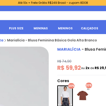
Até 10x + Frete Grátis R$249 Brasil - cupom 8DO8
PLUS SIZE
MENINAS
MENINOS
CALÇADOS
ta
Marialícia - Blusa Feminina Básica Gola Alta Branco
MARIALÍCIA
-
Blusa Femi
R$ 74,90
R$ 59,92
2x
R$ 29,
ou
de
Cores
20%
20%