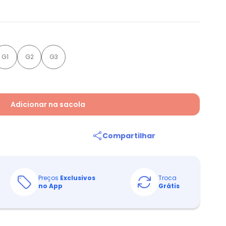
G1
G2
G3
Adicionar na sacola
Compartilhar
Preços
Exclusivos
Troca
no App
Grátis