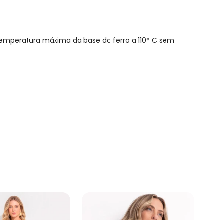
emperatura máxima da base do ferro a 110° C sem
R$ 59,92
R$ 44,94
N/D*
N/D*
N/D*
N/D*
N/D*