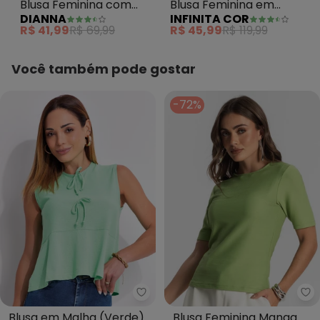
Blusa Feminina com
Blusa Feminina em
DIANNA
INFINITA COR
Botões Verde
Ribana Estampada
R$ 41,99
R$ 69,99
R$ 45,99
R$ 119,99
Verde
Você também pode gostar
-72%
Multimarcas - Blusa em Malha 
En
Blusa em Malha (Verde)
Blusa Feminina Manga