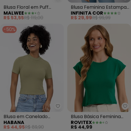
Blusa Floral em Puff
Blusa Feminina Estampa
MALWEE
INFINITA COR
(Verde )
e Costa Maior (Verde)
R$ 53,55
R$ 119,00
R$ 29,99
R$ 99,99
-50%
Habana - Blusa em Canelado (
Ro
Blusa em Canelado
Blusa Básica Feminina
HABANA
ROVITEX
(Verde)
Viscotorcion (Verde)
R$ 44,95
R$ 89,90
R$ 44,99