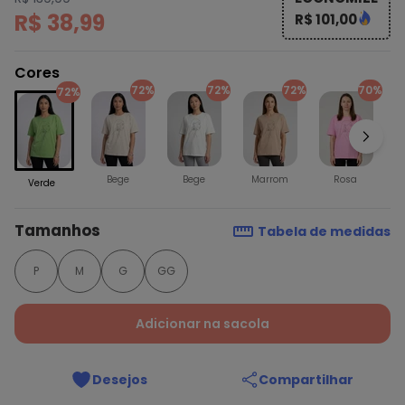
R$ 38,99
R$ 101,00
Cores
72%
72%
72%
70%
72%
Bege
Bege
Marrom
Rosa
Verde
Tamanhos
Tabela de medidas
P
M
G
GG
Adicionar na sacola
Desejos
Compartilhar