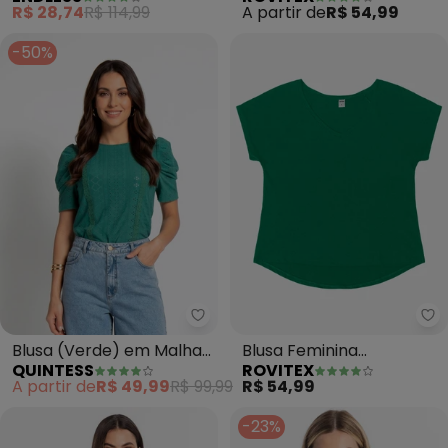
Feminina (Verde)
Viscotorcion (Verde)
R$ 28,74
R$ 114,99
A partir de
R$ 54,99
-50%
Quintess - Blusa (Verde) em Ma
Ro
Blusa (Verde) em Malha
Blusa Feminina
QUINTESS
ROVITEX
Laise
Viscotorcion (Verde)
A partir de
R$ 49,99
R$ 99,99
R$ 54,99
-23%