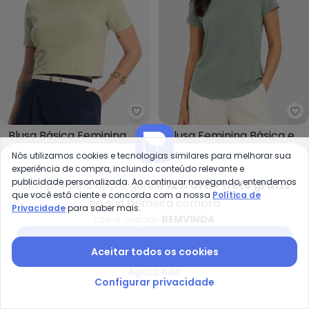
Rovitex - Blusa Básica Feminina
Ro
Blusa Básica Feminina
Blusa Feminina Básica em
ROVITEX
ROVITEX
Cotton Leve (Verde)
Visco Classic (Verde)
Nós utilizamos cookies e tecnologias similares para melhorar sua
R$ 59,99
R$ 64,99
R$ 59,99
R$ 69,99
experiência de compra, incluindo conteúdo relevante e
ou
2x
de
R$ 29,99
sem
juros
ou
2x
de
R$ 29,99
sem
juros
publicidade personalizada. Ao continuar navegando, entendemos
Compre pelo app e ganhe
12% OFF + frete grátis
que você está ciente e concorda com a nossa
Política de
-44%
-67%
na sua primeira compra
Privacidade
para saber mais.
Use o cupom
BEMVINDA
Baixar app Posthaus
Aceitar todos os cookies
Agora não
Configurar privacidade