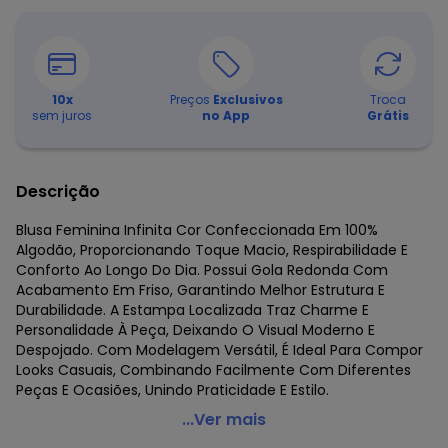
10
x
Preços
Exclusivos
Troca
sem juros
no App
Grátis
Descrição
Blusa Feminina Infinita Cor Confeccionada Em 100%
Algodão, Proporcionando Toque Macio, Respirabilidade E
Conforto Ao Longo Do Dia. Possui Gola Redonda Com
Acabamento Em Friso, Garantindo Melhor Estrutura E
Durabilidade. A Estampa Localizada Traz Charme E
Personalidade À Peça, Deixando O Visual Moderno E
Despojado. Com Modelagem Versátil, É Ideal Para Compor
Looks Casuais, Combinando Facilmente Com Diferentes
Peças E Ocasiões, Unindo Praticidade E Estilo.
Infinita Cor - Blusa Feminina com Estampa Localizada
...Ver mais
Verde