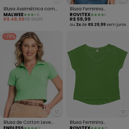
Malwee - Blusa Assimétrica co
Ro
Blusa Assimétrica com
Blusa Feminina
MALWEE
ROVITEX
Torção (Verde)
Viscotorcion com Bolso
R$ 49,95
R$ 99,90
R$ 59,99
(Verde)
ou
2x
de
R$ 29,99
sem
juros
-75%
Endless - Blusa de Cotton Leve
Ro
Blusa de Cotton Leve
Blusa Feminina
ENDLESS
ROVITEX