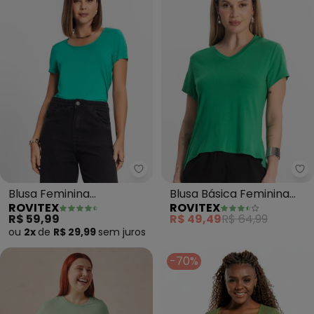
Rovitex - Blusa Feminina Viscot
Ro
Blusa Feminina
Blusa Básica Feminina
ROVITEX
ROVITEX
Viscotorcion Básica
Viscotorcion (Verde)
R$ 59,99
R$ 49,49
R$ 64,99
(Verde)
ou
2x
de
R$ 29,99
sem
juros
-70%