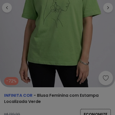
Infi
-72%
INFINITA COR
-
Blusa Feminina com Estampa
Localizada Verde
ECONOMIZE
R$ 139,99