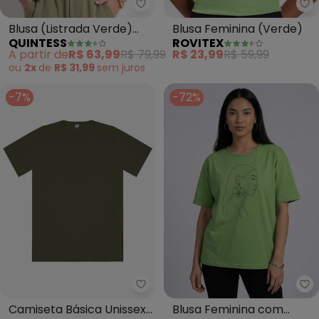
Quintess - Blusa (Listrada Verd
Ro
Blusa (Listrada Verde)
Blusa Feminina (Verde)
QUINTESS
ROVITEX
em Moletinho
A partir de
R$ 63,99
R$ 79,99
R$ 23,99
R$ 59,99
ou
2x
de
R$ 31,99
sem
juros
-7%
-72%
Rovitex - Camiseta Básica Unis
In
Camiseta Básica Unissex
Blusa Feminina com