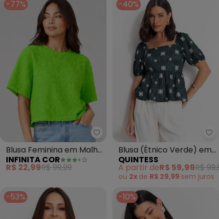
-77%
-40%
Infinita Cor - Blusa Feminina e
Qu
Blusa Feminina em Malha
Blusa (Étnico Verde) em
INFINITA COR
QUINTESS
Cocai (Verde)
Malha Texturizada
R$ 22,99
R$ 99,99
A partir de
R$ 59,99
R$ 99,
ou
2x
de
R$ 29,99
sem
juros
-53%
-10%