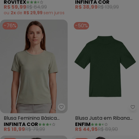
ROVITEX
INFINITA COR
(Verde)
Estampa Localizada
R$ 59,99
R$ 64,99
R$ 38,99
R$ 139,99
(Verde)
ou
2x
de
R$ 29,99
sem
juros
-76%
-50%
Infinita Cor - Blusa Feminina Bá
En
Blusa Feminina Básica
Blusa Justa em Ribana
INFINITA COR
ENFIM
(Verde)
Canelada (Verde
R$ 18,99
R$ 79,99
R$ 44,95
R$ 89,90
Esmeralda)