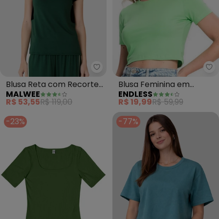
Malwee - Blusa Reta com Recort
En
Blusa Reta com Recorte
Blusa Feminina em
MALWEE
ENDLESS
(Verde Militar)
Cotton Leve (Verde)
R$ 53,55
R$ 119,00
R$ 19,99
R$ 59,99
-23%
-77%