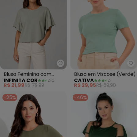
Infinita Cor - Blusa Feminina 
Ca
Blusa Feminina com
Blusa em Viscose (Verde)
INFINITA COR
CATIVA
Manga Franzida (Verde)
R$ 21,99
R$ 79,99
R$ 29,95
R$ 59,90
-25%
-46%