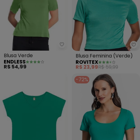
Endless - Blusa Verde
Ro
Blusa Verde
Blusa Feminina (Verde)
ENDLESS
ROVITEX
R$ 54,99
R$ 23,99
R$ 59,99
-72%