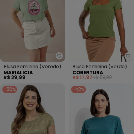
Marialicia - Blusa Feminina (Ve
Co
Blusa Feminina (Verede)
Blusa Feminina (Verde)
MARIALICIA
COBERTURA
R$ 39,99
R$ 17,97
R$ 59,90
-50%
-42%