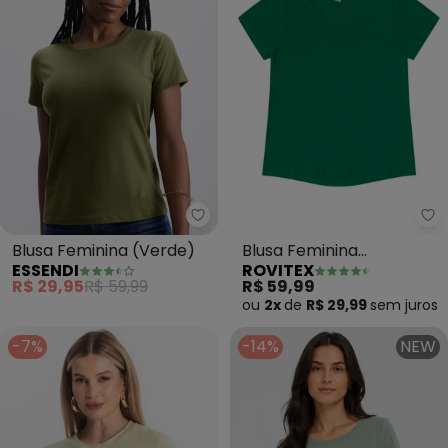
Essendi - Blusa Feminina (Verde
Ro
Blusa Feminina (Verde)
Blusa Feminina
ESSENDI
ROVITEX
Viscotorcion com Bolso
R$ 29,95
R$ 59,99
R$ 59,99
(Verde)
ou
2x
de
R$ 29,99
sem
juros
-7%
-14%
NEW