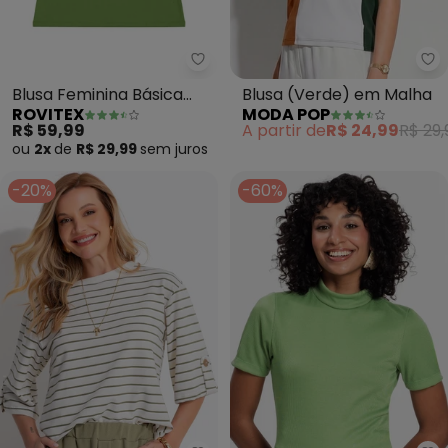
Rovitex - Blusa Feminina Básica
Mo
Blusa Feminina Básica
Blusa (Verde) em Malha
ROVITEX
MODA POP
Visco Tricot (Verde)
R$ 59,99
A partir de
R$ 24,99
R$ 29,
ou
2x
de
R$ 29,99
sem
juros
-20%
-60%