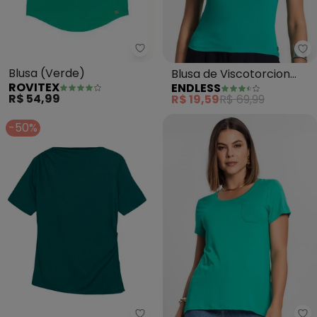
Rovitex - Blusa (Verde)
En
Blusa (Verde)
Blusa de Viscotorcion
ROVITEX
ENDLESS
Decote (Verde)
R$ 54,99
R$ 19,59
R$ 69,99
-50%