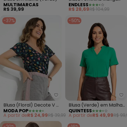
MULTIMARCAS
ENDLESS
Curta em Poly (Verde)
R$ 39,99
R$ 28,69
R$ 104,99
-37%
-50%
Moda Pop - Blusa (Floral) Deco
Qu
Blusa (Floral) Decote V e
Blusa (Verde) em Malha
MODA POP
QUINTESS
Babado
Tricô Texturizada
A partir de
R$ 24,99
R$ 39,99
A partir de
R$ 49,99
R$ 99,
-20%
-16%