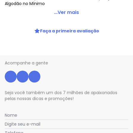
Algodão no Mínimo
Enfim - Blusa Feminina Cropped Enfim 1000125323
...Ver mais
Código do produto: 23349297
Colecao : ENFIM BÁSICO
Faça a primeira avaliação
Acompanhe a gente
Seja você também um dos 7 milhões de apaixonados
pelas nossas dicas e promoções!
Nome
Digite seu e-mail