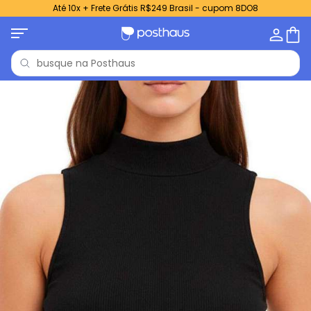
Até 10x + Frete Grátis R$249 Brasil - cupom 8DO8