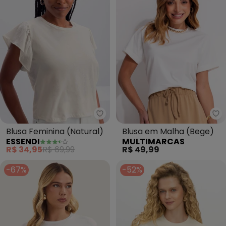
Essendi - Blusa Feminina (Natur
Mu
Blusa Feminina (Natural)
Blusa em Malha (Bege)
ESSENDI
MULTIMARCAS
R$ 34,95
R$ 69,99
R$ 49,99
-67%
-52%