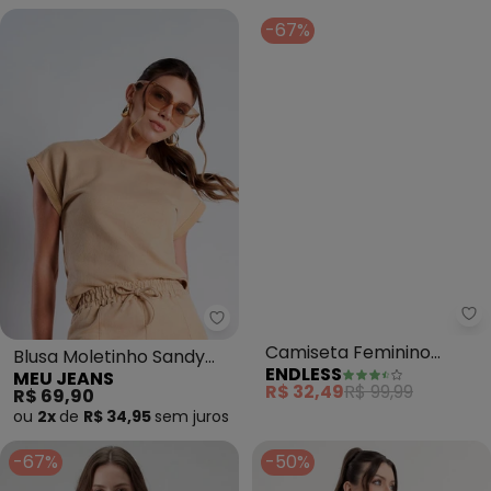
-67%
Meu Jeans - Blusa Moletinho S
En
Blusa Moletinho Sandy
Camiseta Feminino
MEU JEANS
ENDLESS
(Cappuccino)
Manga Curta Meia Malha
R$ 69,90
R$ 32,49
R$ 99,99
(Bege)
ou
2x
de
R$ 34,95
sem
juros
-67%
-50%