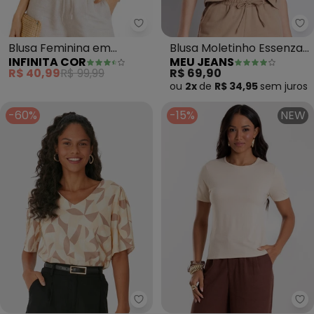
Infinita Cor - Blusa Feminina em
Me
Blusa Feminina em
Blusa Moletinho Essenza
INFINITA COR
MEU JEANS
Viscolinho (Bege)
(Terra)
R$ 40,99
R$ 99,99
R$ 69,90
ou
2x
de
R$ 34,95
sem
juros
-60%
-15%
NEW
Malwee - Blusa Box Geométrica 
Ro