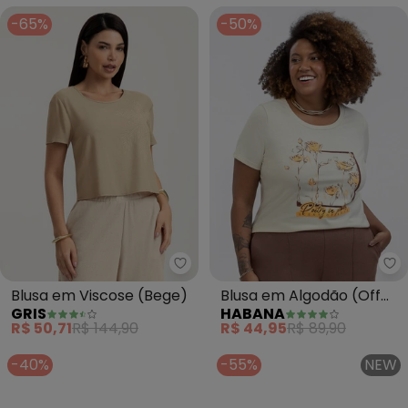
-65%
-50%
Gris - Blusa em Viscose (Bege)
Ha
Blusa em Viscose (Bege)
Blusa em Algodão (Off
GRIS
HABANA
White)
R$ 50,71
R$ 144,90
R$ 44,95
R$ 89,90
-40%
-55%
NEW