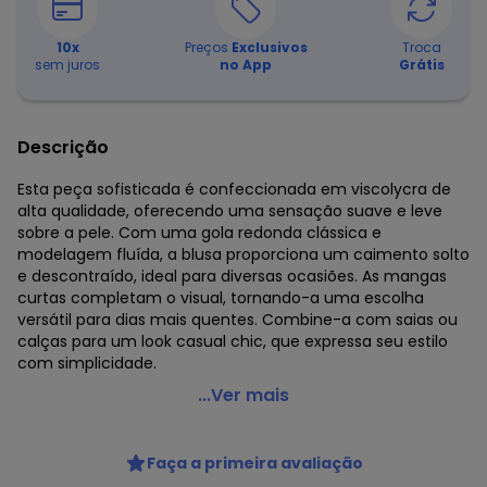
10
x
Preços
Exclusivos
Troca
sem juros
no App
Grátis
Descrição
Esta peça sofisticada é confeccionada em viscolycra de
alta qualidade, oferecendo uma sensação suave e leve
sobre a pele. Com uma gola redonda clássica e
modelagem fluída, a blusa proporciona um caimento solto
e descontraído, ideal para diversas ocasiões. As mangas
curtas completam o visual, tornando-a uma escolha
versátil para dias mais quentes. Combine-a com saias ou
calças para um look casual chic, que expressa seu estilo
com simplicidade.
Essendi - Blusa Feminina em Viscolycra Bege
...Ver mais
Código do produto: 8558117
Modelagem: Ampla
Faça a primeira avaliação
Comprimento da manga: Curta