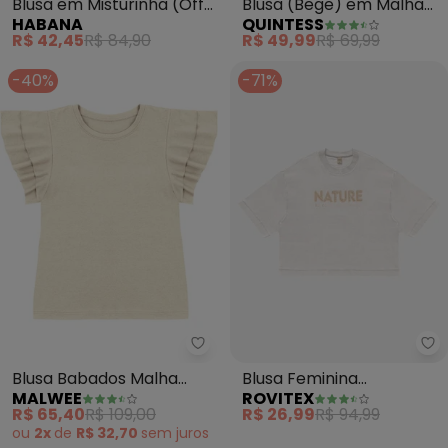
Blusa em Misturinha (Off
Blusa (Bege) em Malha
HABANA
QUINTESS
White)
de Viscose
R$ 42,45
R$ 84,90
R$ 49,99
R$ 69,99
-40%
-71%
Malwee - Blusa Babados Malha L
Ro
Blusa Babados Malha
Blusa Feminina
MALWEE
ROVITEX
Linho (Off White)
Viscotorcion (Bege)
R$ 65,40
R$ 109,00
R$ 26,99
R$ 94,99
ou
2x
de
R$ 32,70
sem
juros