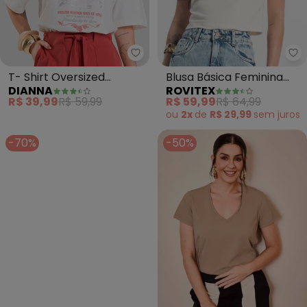
Dianna - T- Shirt Oversized Fe
Ro
T- Shirt Oversized
Blusa Básica Feminina
DIANNA
ROVITEX
Feminina Estampada
Cotton Leve (Bege)
R$ 39,99
R$ 59,99
R$ 59,99
R$ 64,99
(Bege)
ou
2x
de
R$ 29,99
sem
juros
-70%
-50%