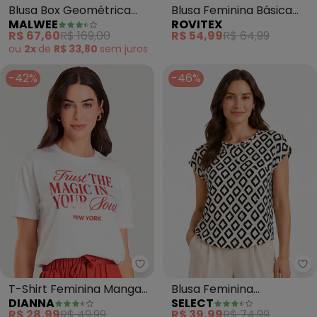
Blusa Box Geométrica
Blusa Feminina Básica
MALWEE
ROVITEX
em Viscolinho (Off
Visco Maquinetada
R$ 67,60
R$ 169,00
R$ 54,99
R$ 64,99
White)
(Bege)
ou
2x
de
R$ 33,80
sem
juros
-42%
-46%
Dianna - T-Shirt Feminina Mang
Se
T-Shirt Feminina Manga
Blusa Feminina
DIANNA
SELECT
Curta (Bege)
Estampada (Bege)
R$ 28,99
R$ 49,99
R$ 39,99
R$ 74,99