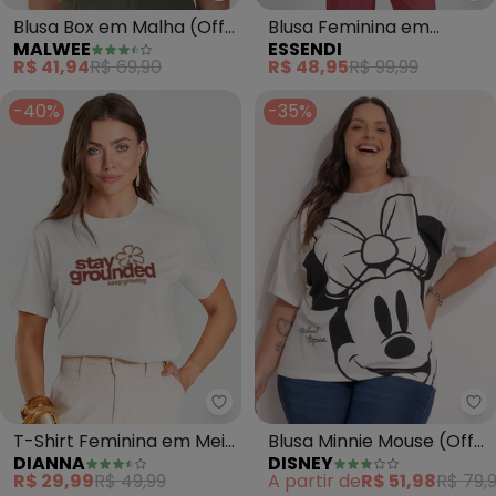
Blusa Box em Malha (Off
Blusa Feminina em
MALWEE
ESSENDI
White)
Ribana (Natural)
R$ 41,94
R$ 69,90
R$ 48,95
R$ 99,99
-40%
-35%
Dianna - T-Shirt Feminina em M
Di
T-Shirt Feminina em Meia
Blusa Minnie Mouse (Off
DIANNA
DISNEY
Malha (Bege)
White)
R$ 29,99
R$ 49,99
A partir de
R$ 51,98
R$ 79,