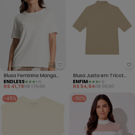
Endless - Blusa Feminina Manga
En
Blusa Feminina Manga
Blusa Justa em Tricot
ENDLESS
ENFIM
Curta (Bege)
(Bege)
R$ 41,79
R$ 179,99
R$ 54,94
R$ 99,90
-45%
-50%