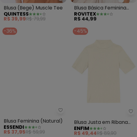
Quintess - Blusa (Bege) Muscle
Ro
Blusa (Bege) Muscle Tee
Blusa Básica Feminina
QUINTESS
ROVITEX
Viscotorcion (Bege)
R$ 39,99
R$ 79,99
R$ 44,99
-36%
-45%
Essendi - Blusa Feminina (Natur
En
Blusa Feminina (Natural)
Blusa Justa em Ribana
ESSENDI
ENFIM
Canelada (Off White)
R$ 37,95
R$ 59,99
R$ 49,44
R$ 89,90