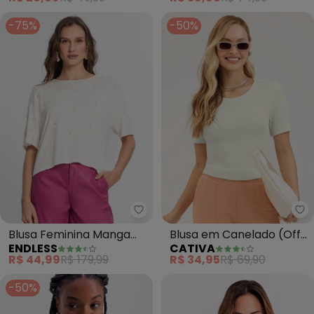
-75%
-50%
Endless - Blusa Feminina Manga
Blusa Feminina Manga
Blusa em Canelado (Off
ENDLESS
CATIVA
Curta com Strass (Bege)
White)
R$ 44,99
R$ 179,99
R$ 34,95
R$ 69,90
-50%