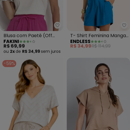
Fakini - Blusa com Paetê (Off W
En
Blusa com Paetê (Off
T- Shirt Feminina Manga
FAKINI
ENDLESS
White)
Curta (Bege)
R$ 69,99
R$ 34,99
R$ 114,99
ou
2x
de
R$ 34,99
sem
juros
-59%