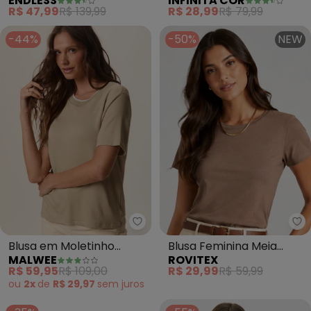
ENDLESS
INFINITA COR
(Bege)
Curta (Bege)
R$ 47,99
R$ 139,99
R$ 28,99
R$ 79,99
-44%
-50%
NEW
Malwee - Blusa em Moletinho (A
Ro
Blusa em Moletinho
Blusa Feminina Meia
MALWEE
ROVITEX
(Areia)
Malha 30 Básica (Bege)
R$ 59,95
R$ 109,00
R$ 29,99
R$ 59,99
ou
2x
de
R$ 29,97
sem
juros