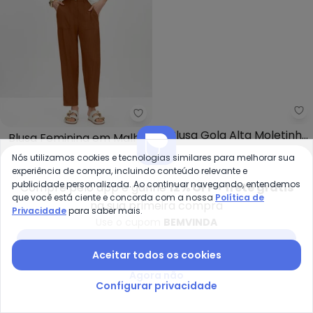
Essendi - Blusa Feminina em Ma
Me
Blusa Feminina em Malha
Blusa Gola Alta Moletinho
ESSENDI
MEU JEANS
(Natural)
(Cappuccino)
Nós utilizamos cookies e tecnologias similares para melhorar sua
R$ 54,95
R$ 109,99
R$ 69,90
experiência de compra, incluindo conteúdo relevante e
ou
2x
de
R$ 34,95
sem
juros
publicidade personalizada. Ao continuar navegando, entendemos
Compre pelo app e ganhe
12% OFF + frete grátis
que você está ciente e concorda com a nossa
Política de
na sua primeira compra
-73%
NEW
-45%
Privacidade
para saber mais.
Use o cupom
BEMVINDA
Baixar app Posthaus
Aceitar todos os cookies
Agora não
Configurar privacidade