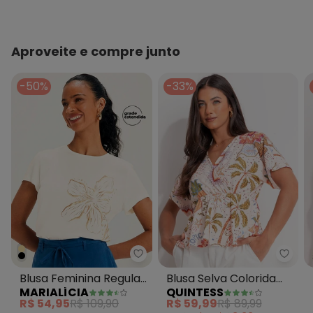
Forro: Não
Decote frente: Redondo
Decote costas: Redondo
Fornecedor: BRANDILI TÊXTIL LTDA / CNPJ 84.229.889/0001-
Aproveite e compre junto
73
Feito: BRASIL
-50%
-33%
Cuidados para conservação do produto: Não usar
alvejante a base de cloro
Tecido: Viscolycra
Composição: 96%viscose 4%elastano
Histórico de preços
O preço apresentado abaixo é o menor oferecido em
algum dia do mês, para o menor tamanho disponível.
N/D*
agosto/2026
R$ 39,99
julho/2026
N/D*
junho/2026
N/D*
maio/2026
Marialícia - Blusa Feminina Regu
Quint
N/D*
abril/2026
Blusa Feminina Regular
Blusa Selva Colorida
N/D*
março/2026
MARIALÍCIA
QUINTESS
N/D*
Floral Bege
em Malha Texturizada
fevereiro/2026
R$ 54,95
R$ 109,90
R$ 59,99
R$ 89,99