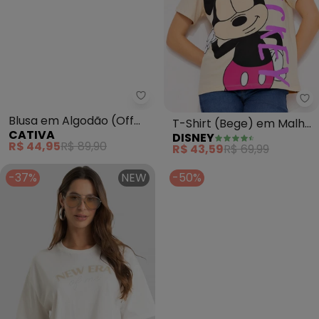
Cativa - Blusa em Algodão (Off
Di
Blusa em Algodão (Off
T-Shirt (Bege) em Malha
CATIVA
DISNEY
White)
de Algodão Penteado
R$ 44,95
R$ 89,90
R$ 43,59
R$ 69,99
-37%
NEW
-50%