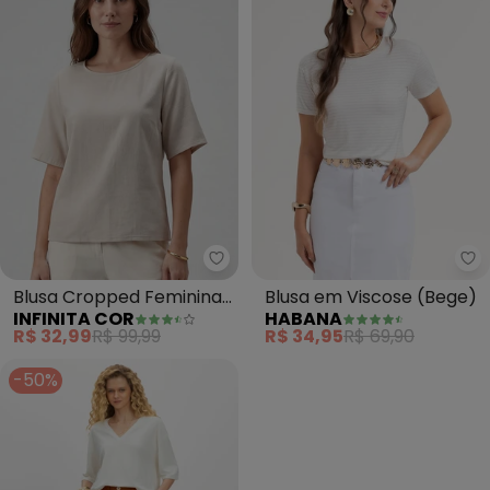
Infinita Cor - Blusa Cropped F
Blusa Cropped Feminina
Blusa em Viscose (Bege)
INFINITA COR
HABANA
em Viscose (Bege)
R$ 32,99
R$ 99,99
R$ 34,95
R$ 69,90
-50%