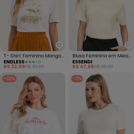
Endless - T- Shirt Feminina Ma
Es
T- Shirt Feminina Manga
Blusa Feminina em Meia
ENDLESS
ESSENDI
Curta (Bege)
Malha (Natural)
R$ 32,99
R$ 99,99
R$ 47,95
R$ 99,99
-33%
-7%