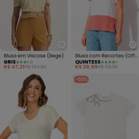
Gris - Blusa em Viscose (Bege)
Qu
Blusa em Viscose (Bege)
Blusa com Recortes (Off
GRIS
QUINTESS
White, Marinho e Rosa)
R$ 47,21
R$ 134,90
R$ 39,99
R$ 89,99
-69%