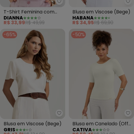
Dianna - T-Shirt Feminina com
T-Shirt Feminina com
Blusa em Viscose (Bege)
DIANNA
HABANA
Estampa de Frutas
R$ 33,99
R$ 49,99
R$ 34,95
R$ 69,90
(Bege)
-65%
-50%
Gris - Blusa em Viscose (Bege)
Blusa em Viscose (Bege)
Blusa em Canelado (Off
GRIS
CATIVA
White)