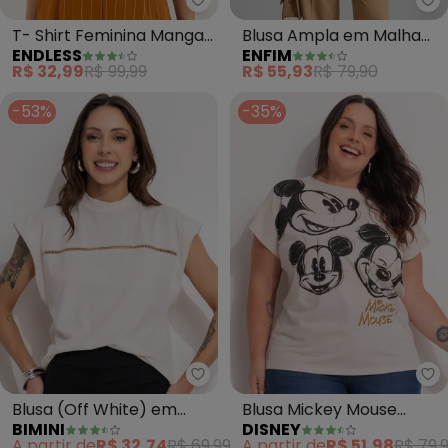
Endless - T- Shirt Feminina Ma
En
T- Shirt Feminina Manga
Blusa Ampla em Malha
ENDLESS
ENFIM
Curta (Bege)
(Off White)
R$ 32,99
R$ 99,99
R$ 55,93
R$ 79,90
-53%
-35%
Bimini - Blusa (Off White) em M
Di
Blusa (Off White) em
Blusa Mickey Mouse
BIMINI
DISNEY
Malha de Algodão
(Bege)
A partir de
R$ 32,74
R$ 69,99
A partir de
R$ 51,98
R$ 79,