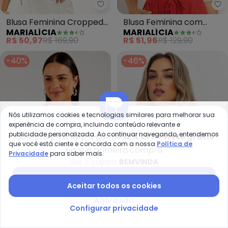
Marialícia - Blusa Feminina C
Ma
Blusa Feminina Cropped
Blusa Feminina com
MARIALÍCIA
MARIALÍCIA
Estampada (Bege)
Bordado (Bege)
R$ 50,97
R$ 169,90
R$ 51,96
R$ 129,90
-40%
-46%
Nós utilizamos cookies e tecnologias similares para melhorar sua
experiência de compra, incluindo conteúdo relevante e
publicidade personalizada. Ao continuar navegando, entendemos
Compre pelo app e ganhe
12% OFF + frete grátis
que você está ciente e concorda com a nossa
Política de
na sua primeira compra
Privacidade
para saber mais.
Use o cupom
BEMVINDA
Baixar app Posthaus
Aceitar todos os cookies
Cativa - Blusa de Manga Curta
Qu
Agora não
Configurar privacidade
Blusa de Manga Curta em
Blusa (Off White) em
CATIVA
QUINTESS
Canrlado (Bege)
Malha de Viscose