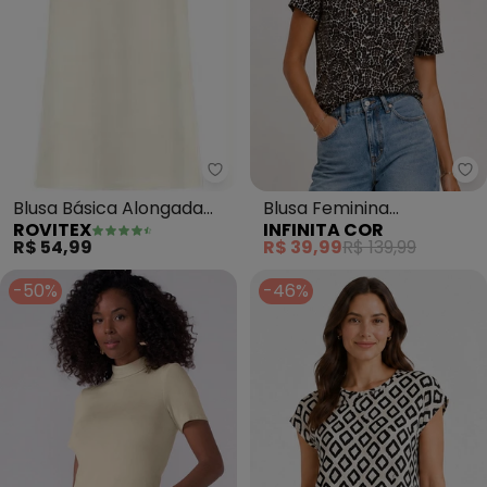
Rovitex - Blusa Básica Alongad
In
Blusa Básica Alongada
Blusa Feminina
ROVITEX
INFINITA COR
Feminina (Bege)
Estampada em Malha
R$ 54,99
R$ 39,99
R$ 139,99
Cotton (Bege)
-50%
-46%