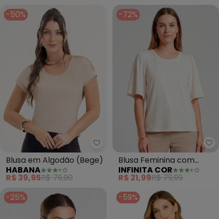
-50%
-72%
Habana - Blusa em Algodão (B
In
Blusa em Algodão (Bege)
Blusa Feminina com
HABANA
INFINITA COR
Manga Godê (Bege)
R$ 39,95
R$ 79,90
R$ 21,99
R$ 79,99
-25%
-59%