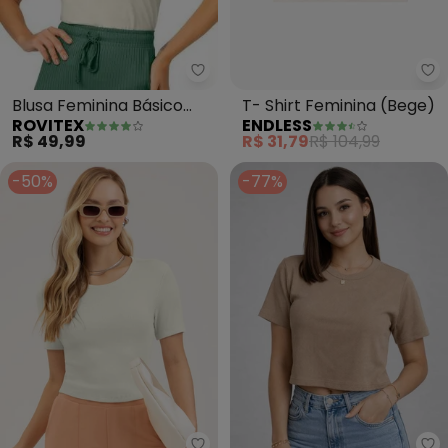
Rovitex - Blusa Feminina Básico
En
Blusa Feminina Básico
T- Shirt Feminina (Bege)
ROVITEX
ENDLESS
(Bege)
R$ 49,99
R$ 31,79
R$ 104,99
-50%
-77%