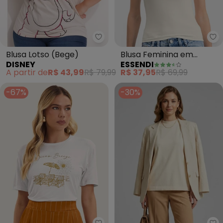
Disney - Blusa Lotso (Bege)
Es
Blusa Lotso (Bege)
Blusa Feminina em
DISNEY
ESSENDI
Cotton (Natural)
A partir de
R$ 43,99
R$ 79,99
R$ 37,95
R$ 69,99
-67%
-30%