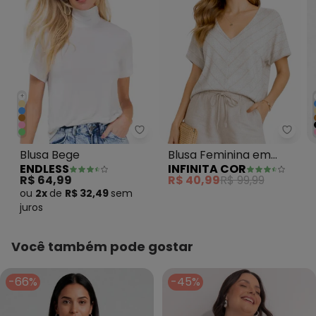
+
Endless - Blusa Bege
Infin
Blusa Bege
Blusa Feminina em
ENDLESS
INFINITA COR
Viscolinho Bege
R$ 64,99
R$ 40,99
R$ 99,99
ou
2x
de
R$ 32,49
sem
juros
Você também pode gostar
-66%
-45%