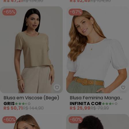
R$ 47,21
R$ 134,90
R$ 52,45
R$ 104,90
-65%
-67%
Gris - Blusa em Viscose (Bege)
In
Blusa em Viscose (Bege)
Blusa Feminina Manga
GRIS
INFINITA COR
com Volume (Bege)
R$ 50,71
R$ 144,90
R$ 25,99
R$ 79,99
-60%
-60%