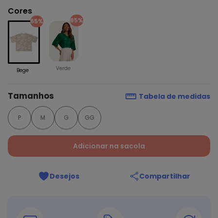
Cores
65%
65%
Verde
Bege
Tamanhos
Tabela de medidas
P
M
G
GG
Adicionar na sacola
Desejos
Compartilhar