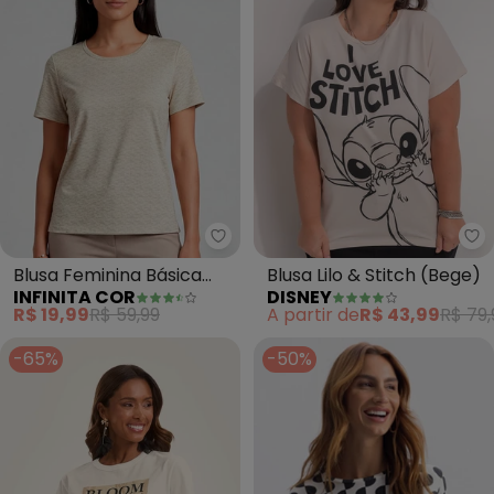
Infinita Cor - Blusa Feminina B
Di
Blusa Feminina Básica
Blusa Lilo & Stitch (Bege)
INFINITA COR
DISNEY
Manga Curta (Bege)
R$ 19,99
R$ 59,99
A partir de
R$ 43,99
R$ 79,
-65%
-50%