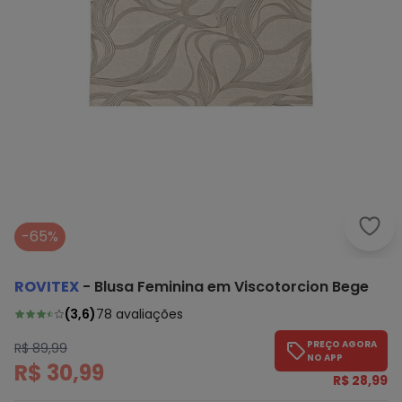
Rovi
-65%
ROVITEX
-
Blusa Feminina em Viscotorcion Bege
(
3,6
)
78
avaliações
PREÇO AGORA
R$ 89,99
NO APP
R$ 30,99
R$ 28,99