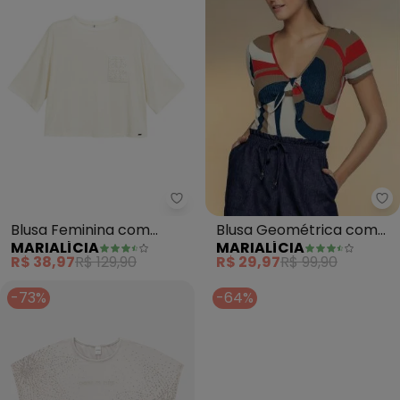
Ma
Marialícia - Blusa Feminina co
Blusa Geométrica com
Blusa Feminina com
MARIALÍCIA
MARIALÍCIA
Amarração Marialícia
Bordado (Bege)
R$ 29,97
R$ 99,90
R$ 38,97
R$ 129,90
(Bege)
-73%
-64%