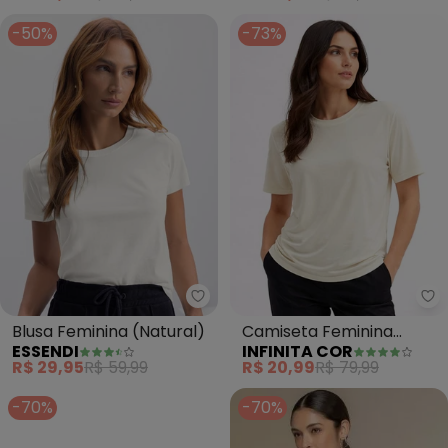
-50%
-73%
Essendi - Blusa Feminina (Natur
In
Blusa Feminina (Natural)
Camiseta Feminina
ESSENDI
INFINITA COR
Básica Decotada (Bege)
R$ 29,95
R$ 59,99
R$ 20,99
R$ 79,99
-70%
-70%