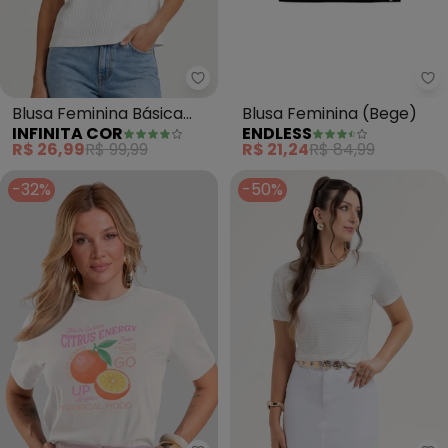
Infinita Cor - Blusa Feminina Bá
En
Blusa Feminina Básica
Blusa Feminina (Bege)
INFINITA COR
ENDLESS
Malha Uir (Bege)
R$ 26,99
R$ 99,99
R$ 21,24
R$ 84,99
-32%
-50%