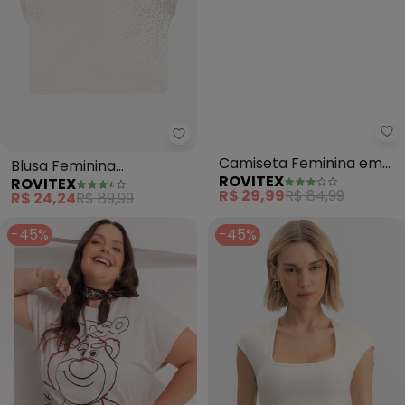
Rovitex - Blusa Feminina Viscot
Ro
Blusa Feminina
Camiseta Feminina em
ROVITEX
ROVITEX
Viscotorcion (Bege)
Meia Malha (Bege)
R$ 24,24
R$ 89,99
R$ 29,99
R$ 84,99
-45%
-45%