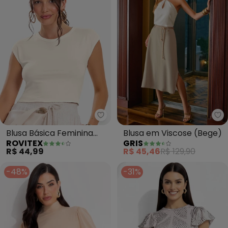
Rovitex - Blusa Básica Feminina
Gr
Blusa Básica Feminina
Blusa em Viscose (Bege)
ROVITEX
GRIS
Viscotorcion (Bege)
R$ 44,99
R$ 45,46
R$ 129,90
-48%
-31%