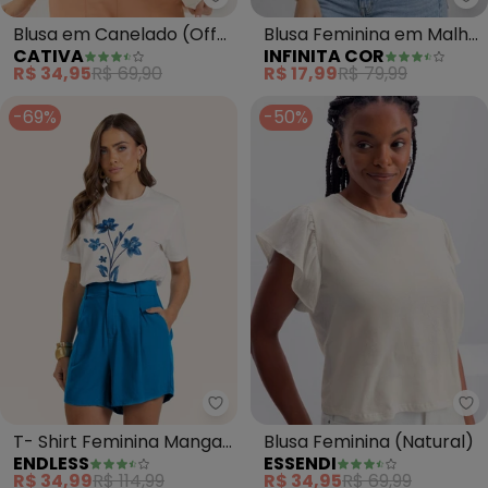
Cativa - Blu
In
Blusa em Canelado (Off
Blusa Feminina em Malha
CATIVA
INFINITA COR
White)
Poliéster (Bege)
R$ 34,95
R$ 69,90
R$ 17,99
R$ 79,99
-69%
-50%
Endless - T- Shirt Feminina Ma
Es
T- Shirt Feminina Manga
Blusa Feminina (Natural)
ENDLESS
ESSENDI
Curta (Bege)
R$ 34,99
R$ 114,99
R$ 34,95
R$ 69,99