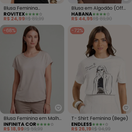
Rovitex - Blusa Feminina Viscot
Ha
Blusa Feminina
Blusa em Algodão (Off
ROVITEX
HABANA
Viscotorcion (Bege)
White)
R$ 24,99
R$ 89,99
R$ 44,95
R$ 89,90
-68%
-72%
Infinita Cor - Blusa Feminina e
En
Blusa Feminina em Malha
T- Shirt Feminina (Bege)
INFINITA COR
ENDLESS
(Bege)
R$ 18,99
R$ 59,99
R$ 26,19
R$ 94,99