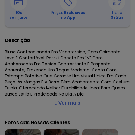
10
x
Preços
Exclusivos
Troca
sem juros
no App
Grátis
Descrição
Blusa Confeccionada Em Viscotorcion, Com Caimento
Leve E Confortável. Possui Decote Em "V" Com
Acabamento Em Tecido Contrastante E Pesponto
Aparente, Trazendo Um Toque Moderno. Conta Com
Estampa Rotativa Que Garante Um Visual Único Em Cada
Peça. As Mangas E A Barra Têm Acabamento Com Costura
Dupla, Oferecendo Melhor Durabilidade. Ideal Para Quem
Busca Estilo E Praticidade No Dia A Dia.
Rovitex - Blusa Feminina em Viscotorcion Bege
...Ver mais
Código do produto: 8199416
Fornecedor: ROVITEX IND E COM DE MALHAS LTDA / CNPJ
Fotos das Nossas Clientes
79.233.672/0010-98
Feito: BRASIL