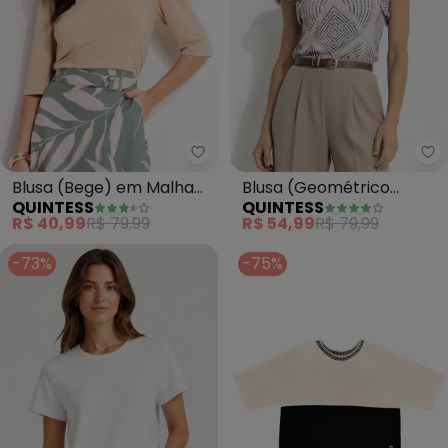
Quintess - Blusa (Bege) em Mal
Qu
Blusa (Bege) em Malha
Blusa (Geométrico
QUINTESS
QUINTESS
de Viscose
Listrado) em Canelado
R$ 40,99
R$ 79,99
R$ 54,99
R$ 79,99
-73%
-75%