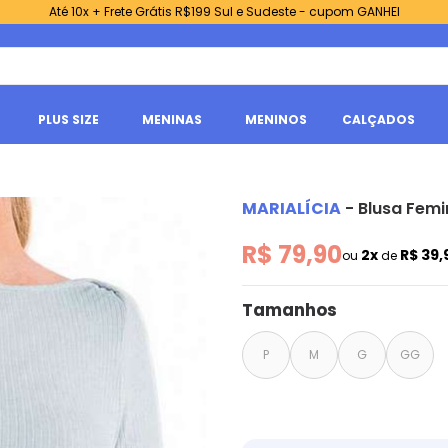
Até 10x + Frete Grátis R$199 Sul e Sudeste - cupom GANHEI
PLUS SIZE
MENINAS
MENINOS
CALÇADOS
MARIALÍCIA
-
Blusa Femi
R$ 79,90
2x
R$ 39,
ou
de
Tamanhos
P
M
G
GG