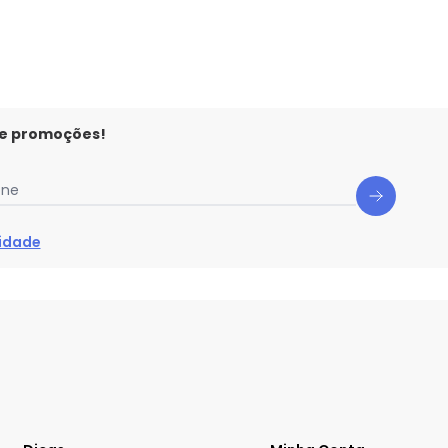
 e promoções!
one
cidade