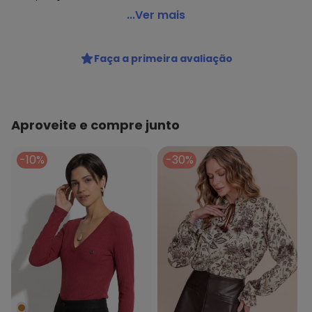
Lupo - Blusa Feminina Melange Loba 45283-001
...Ver mais
Código do produto: 22653189
Colecao : LOBA BLUSAS
Faça a primeira avaliação
Aproveite e compre junto
-10%
-30%