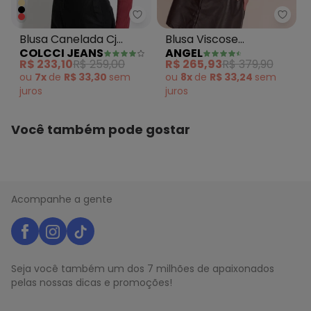
Colcci Jeans - Blusa Canelada 
Angel
Blusa Canelada Cj
Blusa Viscose
COLCCI JEANS
ANGEL
Vermelho
Estampada Bordo
R$ 233,10
R$ 259,00
R$ 265,93
R$ 379,90
ou
7x
de
R$ 33,30
sem
ou
8x
de
R$ 33,24
sem
juros
juros
Você também pode gostar
Acompanhe a gente
Seja você também um dos 7 milhões de apaixonados
pelas nossas dicas e promoções!