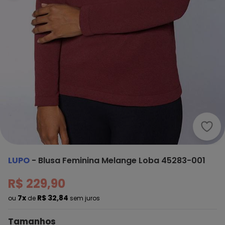
Lupo
LUPO
-
Blusa Feminina Melange Loba 45283-001
R$ 229,90
7x
R$ 32,84
ou
de
sem juros
Tamanhos