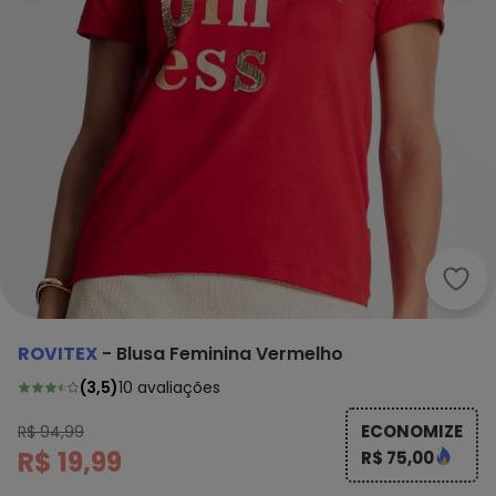
Rovi
ROVITEX
-
Blusa Feminina Vermelho
(
3,5
)
10
avaliações
ECONOMIZE
R$ 94,99
R$ 19,99
R$ 75,00