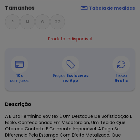
Tamanhos
Tabela de medidas
P
M
G
GG
Produto indisponível
10
x
Preços
Exclusivos
Troca
sem juros
no App
Grátis
Descrição
A Blusa Feminina Rovitex É Um Destaque De Sofisticação E
Estilo, Confeccionada Em Viscotorcion, Um Tecido Que
Oferece Conforto E Caimento Impecável. A Peça Se
Diferencia Pela Estampa Com Efeito Metalizado, Que