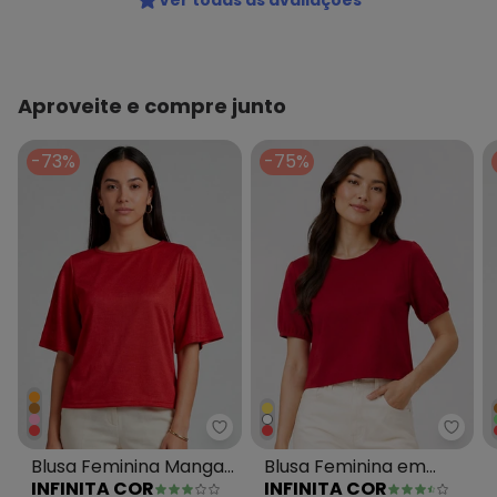
Ver todas as avaliações
Aproveite e compre junto
-73%
-75%
Infinita Cor - Blusa Feminina
Infin
Blusa Feminina Manga
Blusa Feminina em
INFINITA COR
INFINITA COR
Gôde Ampla Vermelho
Tecido Henera