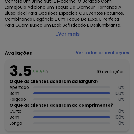
Confere Um Brilho Sutil E Moderno. O Bordado Com
Lantejoula Adiciona Um Toque De Glamour, Tornando A
Blusa Ideal Para Ocasiões Especiais Ou Eventos Noturnos.
Combinando Elegância E Um Toque De Luxo, É Perfeita
Para Quem Busca Um Look Sofisticado E Deslumbrante.
Rovitex - Blusa Feminina Vermelho
...Ver mais
Código do produto: 7542048
Fornecedor: ROVITEX IND E COM DE MALHAS LTDA / CNPJ
Avaliações
Ver todas as avaliações
79.233.672/0010-98
Feito: Brasil
3.5
Cuidados para conservação do produto: Lavar à mão.
10
avaliações
Não usar alvejante.
Não usar secadora.
O que as clientes acharam da largura?
Secar na sombra.
Apertado
0
%
Passar temperatura mínima.
Bom
100
%
Não lavar a seco.
Folgado
0
%
Tecido: Viscotorcion
O que as clientes acharam do comprimento?
Composição: Peca Total 4% Elastano 96% Viscose
Curto
0
%
Bom
100
%
Histórico de preços
Longo
0
%
O preço apresentado abaixo é o menor oferecido em