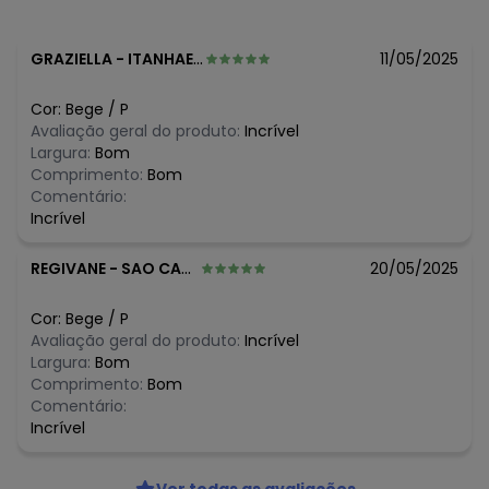
algum dia do mês, para o menor tamanho disponível.
N/D*
agosto/2026
N/D*
julho/2026
GRAZIELLA
-
ITANHAEM - SP
11/05/2025
N/D*
junho/2026
N/D*
maio/2026
Cor:
Bege
/
P
N/D*
abril/2026
Avaliação geral do produto:
Incrível
N/D*
março/2026
Largura:
Bom
N/D*
fevereiro/2026
Comprimento:
Bom
Comentário:
Incrível
REGIVANE
-
SAO CARLOS - SP
20/05/2025
Cor:
Bege
/
P
Avaliação geral do produto:
Incrível
Largura:
Bom
Comprimento:
Bom
Comentário:
Incrível