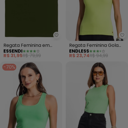
Essendi - Regata Feminina em 
En
Regata Feminina em
Regata Feminina Gola
ESSENDI
ENDLESS
Cotton (Verde)
Alta (Verde)
R$ 31,95
R$ 79,99
R$ 23,74
R$ 94,99
-70%