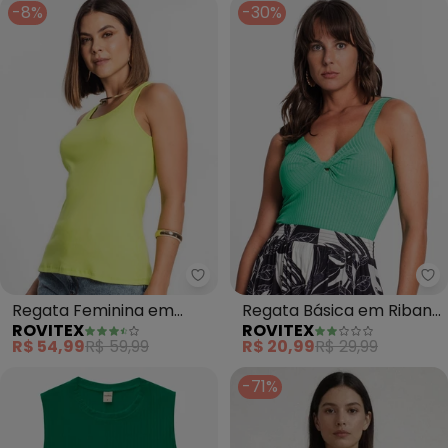
-8%
-30%
Rovitex - Regata Feminina em 
Ro
Regata Feminina em
Regata Básica em Ribana
ROVITEX
ROVITEX
Ribana (Verde)
Canelada (Verde)
R$ 54,99
R$ 59,99
R$ 20,99
R$ 29,99
-71%