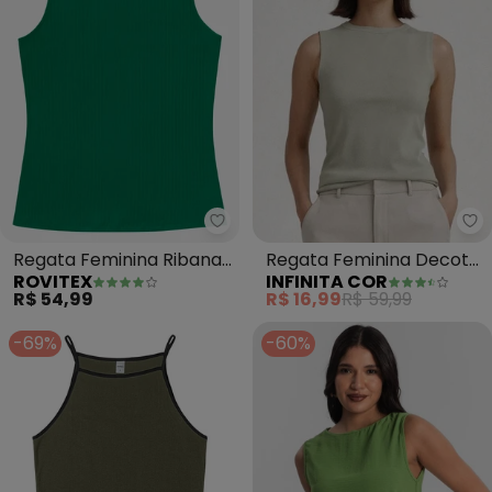
Rovitex - Regata Feminina Rib
In
Regata Feminina Ribana
Regata Feminina Decote
ROVITEX
INFINITA COR
Canelada (Verde)
nas Costas (Verde)
R$ 54,99
R$ 16,99
R$ 59,99
-69%
-60%