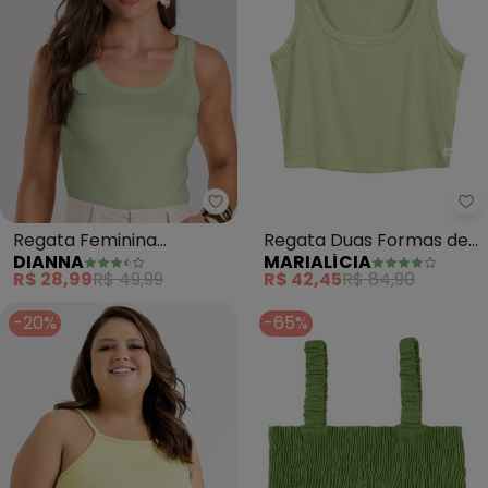
Dianna - Regata Feminina Cane
Ma
Regata Feminina
Regata Duas Formas de
DIANNA
MARIALÍCIA
Canelada (Verde)
Uso Comfy (Verde)
R$ 28,99
R$ 49,99
R$ 42,45
R$ 84,90
-20%
-65%