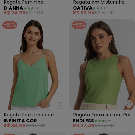
Regata Feminina
Regata em Misturinha
DIANNA
CATIVA
Canelada (Verde)
(Verde)
R$ 24,99
R$ 39,99
R$ 53,94
R$ 89,90
-67%
-69%
Infinita Cor - Regata Feminina 
En
Regata Feminina com
Regata Feminina em Poly
INFINITA COR
ENDLESS
Alças Finas (Verde)
Gorgurinho (Verde)
R$ 38,99
R$ 119,99
R$ 27,49
R$ 89,99