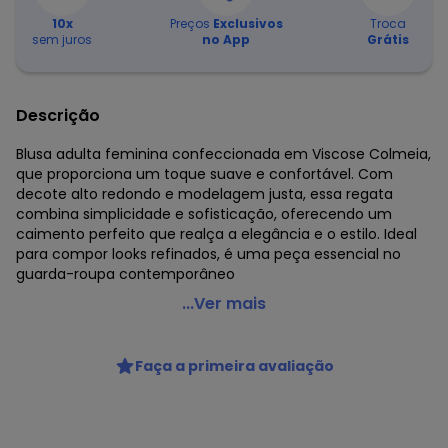
10
x
Preços
Exclusivos
Troca
sem juros
no App
Grátis
Descrição
Blusa adulta feminina confeccionada em Viscose Colmeia,
que proporciona um toque suave e confortável. Com
decote alto redondo e modelagem justa, essa regata
combina simplicidade e sofisticação, oferecendo um
caimento perfeito que realça a elegância e o estilo. Ideal
para compor looks refinados, é uma peça essencial no
guarda-roupa contemporâneo
Essendi - Blusa Feminina Viscose Colmeia Verde
...Ver mais
Código do produto: 8558012
Modelagem: Justa
Faça a primeira avaliação
Forro: Não
Decote frente: Redondo
Decote costas: Redondo
Fornecedor: BRANDILI TÊXTIL LTDA / CNPJ 84.229.889/0001-