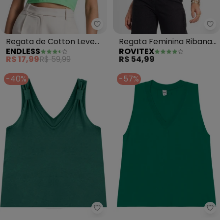
Endless - Regata de Cotton Lev
Ro
Regata de Cotton Leve
Regata Feminina Ribana
ENDLESS
ROVITEX
Feminino (Verde)
Canelada (Verde)
R$ 17,99
R$ 59,99
R$ 54,99
-40%
-57%
Malwee - Regata em Viscose co
Ro