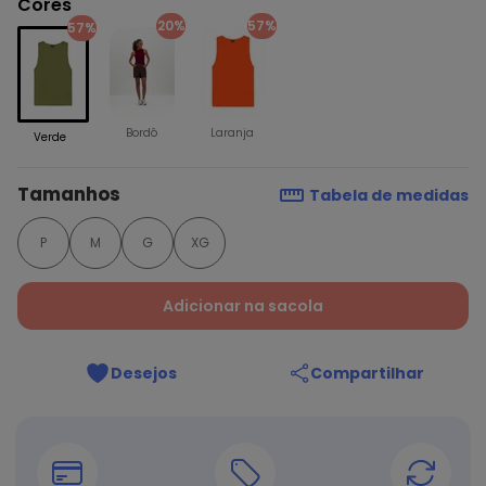
Cores
20%
57%
57%
Bordô
Laranja
Verde
Tamanhos
Tabela de medidas
P
M
G
XG
Adicionar na sacola
Desejos
Compartilhar