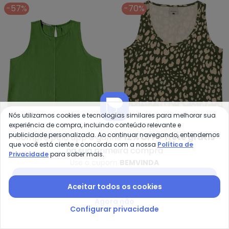
-57%
-70%
Nós utilizamos cookies e tecnologias similares para melhorar sua
experiência de compra, incluindo conteúdo relevante e
publicidade personalizada. Ao continuar navegando, entendemos
Compre pelo app e ganhe
12% OFF + frete grátis
que você está ciente e concorda com a nossa
Política de
Endless - Regata Feminina Cur
Ma
na sua primeira compra
Privacidade
para saber mais.
Regata Feminina Curta
Blusa Básica Animal Print
Use o cupom
BEMVINDA
ENDLESS
MALWEE
Decote Redondo (Verde)
(Verde Musgo)
R$ 56,74
R$ 134,99
R$ 23,97
R$ 79,90
Baixar app Posthaus
Aceitar todos os cookies
-83%
-76%
Agora não
Configurar privacidade