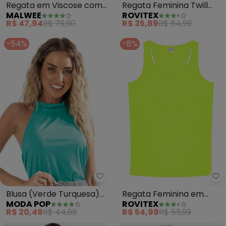
Regata em Viscose com
Regata Feminina Twill
MALWEE
ROVITEX
Franzido (Verde )
Cey (Verde)
R$ 47,94
R$ 79,90
R$ 35,89
R$ 84,99
-54%
-8%
Moda Pop - Blusa (Verde Turqu
Ro
Blusa (Verde Turquesa)
Regata Feminina em
MODA POP
ROVITEX
em Malha
Ribana (Verde)
R$ 20,49
R$ 44,99
R$ 54,99
R$ 59,99