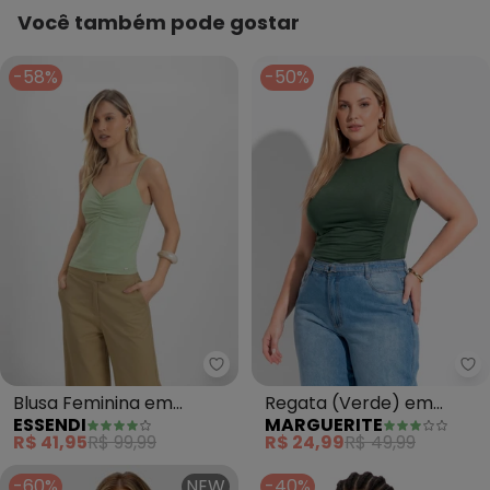
Você também pode gostar
-58%
-50%
Essendi - Blusa Feminina em Co
Ma
Blusa Feminina em
Regata (Verde) em
ESSENDI
MARGUERITE
Cotton (Verde)
Viscose com Elastano
R$ 41,95
R$ 99,99
R$ 24,99
R$ 49,99
-60%
NEW
-40%