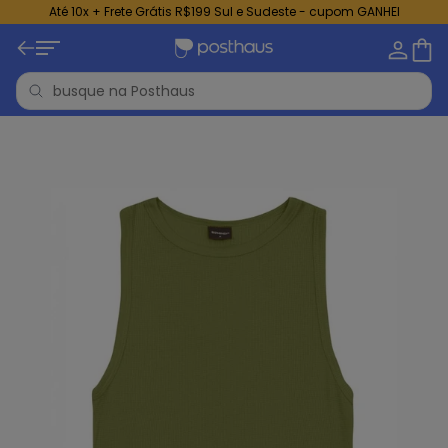
Até 10x + Frete Grátis R$199 Sul e Sudeste - cupom GANHEI