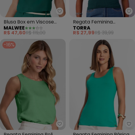
Malwee - Blusa Box em Viscose 
To
Blusa Box em Viscose
Regata Feminina
MALWEE
TORRA
(Verde )
Texturizada (Verde)
R$ 47,60
R$ 119,00
R$ 27,99
R$ 39,99
-16%
Dianna - Regata Feminina Poli 
Ro
Regata Feminina Poli
Regata Feminina Básica