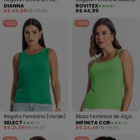
DIANNA
ROVITEX
Linho Toque Leve (Verde)
(Verde)
R$ 49,99
R$ 59,99
R$ 44,99
-63%
-59%
Select - Regata Feminina (Verd
In
Regata Feminina (Verde)
Blusa Feminina de Alça
SELECT
INFINITA COR
(Verde)
R$ 21,99
R$ 59,99
R$ 24,49
R$ 59,99