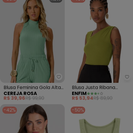
Cereja Rosa - Blusa Feminina G
En
Blusa Feminina Gola Alta
Blusa Justa Ribana
CEREJA ROSA
ENFIM
em Cotton Canelado
Comfort (Verde
R$ 39,96
R$ 99,90
R$ 53,94
R$ 89,90
(Verde)
Pistache)
-42%
-50%