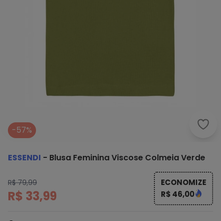
Esse
-57%
ESSENDI
-
Blusa Feminina Viscose Colmeia Verde
ECONOMIZE
R$ 79,99
R$ 33,99
R$ 46,00