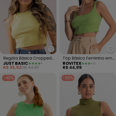
Just Basic - Regata Básica Cro
Ro
Regata Básica Cropped
Top Básico Feminino em
JUST BASIC
ROVITEX
Ribaninha (Verde)
Ribana (Verde)
R$ 35,92
R$ 44,90
R$ 44,99
-40%
-50%