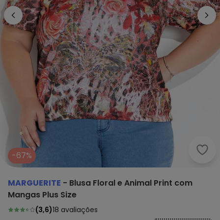
Marg
-67%
MARGUERITE
-
Blusa Floral e Animal Print com
Mangas Plus Size
(
3,6
)
18
avaliações