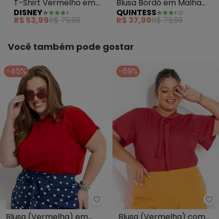
T-Shirt Vermelho em
Blusa Bordô em Malha
DISNEY
QUINTESS
Malha de Algodão
de Viscose com Nó
R$ 53,99
R$ 79,99
R$ 37,99
R$ 79,99
Penteado
Frontal e Manga Curta
Você também pode gostar
-45%
-69%
Ma
Marguerite - Blusa (Vermelha)
Blusa (Vermelha) com
Blusa (Vermelha) em