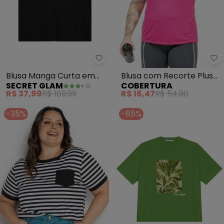
Secret Glam - Blusa Manga Curt
Co
Blusa Manga Curta em
Blusa com Recorte Plus
SECRET GLAM
COBERTURA
Viscotorcion (Preto)
Size (Rosa)
R$ 37,99
R$ 109,99
R$ 16,47
R$ 54,90
-35%
-65%