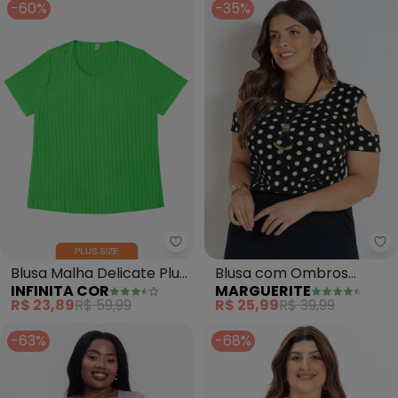
-60%
-35%
Ma
Infinita Cor - Blusa Malha Delic
Blusa com Ombros
Blusa Malha Delicate Plus
MARGUERITE
INFINITA COR
Vazados (Poá) Plus Size
(Verde)
R$ 25,99
R$ 39,99
R$ 23,89
R$ 59,99
-63%
-68%