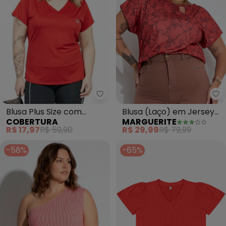
Cobertura - Blusa Plus Size c
Ma
Blusa Plus Size com
Blusa (Laço) em Jersey
COBERTURA
MARGUERITE
Estampa (Vermelho)
Acetinado
R$ 17,97
R$ 59,90
R$ 29,99
R$ 79,99
-58%
-65%