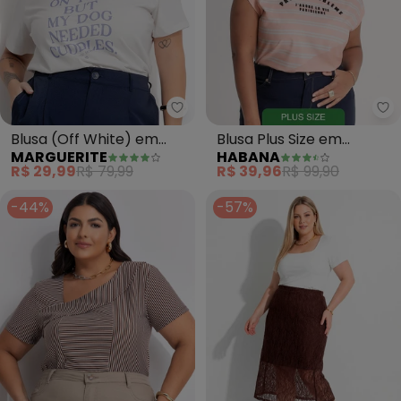
Marguerite - Blusa (Off White)
Ha
Blusa (Off White) em
Blusa Plus Size em
MARGUERITE
HABANA
Algodão
Misturinha (Rosa Claro)
R$ 29,99
R$ 79,99
R$ 39,96
R$ 99,90
-44%
-57%