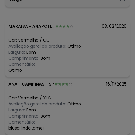
N/D*
agosto/2026
N/D*
julho/2026
R$ 29,99
junho/2026
R$ 29,99
maio/2026
N/D*
abril/2026
MARAISA
-
ANAPOLIS - GO
03/02/2026
R$ 29,99
março/2026
R$ 19,99
fevereiro/2026
Cor:
Vermelho
/
GG
Avaliação geral do produto:
Ótimo
Largura:
Bom
Comprimento:
Bom
Comentário:
Ótimo
ANA
-
CAMPINAS - SP
16/11/2025
Cor:
Vermelho
/
XLG
Avaliação geral do produto:
Ótimo
Largura:
Bom
Comprimento:
Bom
Comentário:
blusa linda ,amei