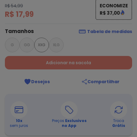
ECONOMIZE
R$ 54,99
R$ 17,99
R$ 37,00
Tamanhos
Tabela de medidas
G
GG
XXG
XLG
Adicionar na sacola
Desejos
Compartilhar
10
x
Preços
Exclusivos
Troca
sem juros
no App
Grátis