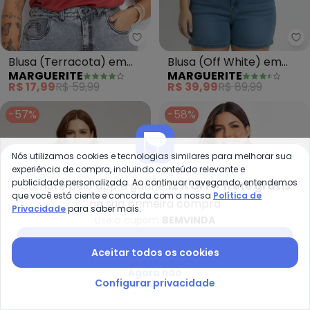
Marguerite - Blusa (Terracota
Ma
Blusa (Terracota) em
Blusa (Off White) em
MARGUERITE
MARGUERITE
Malha Flamê
Malha Texturizada
R$ 17,99
R$ 59,99
R$ 39,99
R$ 89,99
-57%
-58%
Nós utilizamos cookies e tecnologias similares para melhorar sua
experiência de compra, incluindo conteúdo relevante e
publicidade personalizada. Ao continuar navegando, entendemos
Compre pelo app e ganhe
12% OFF + frete grátis
que você está ciente e concorda com a nossa
Política de
na sua primeira compra
Privacidade
para saber mais.
Use o cupom
BEMVINDA
Baixar app Posthaus
Aceitar todos os cookies
Agora não
Configurar privacidade
Marguerite - Blusa (Bege) em 
Ma