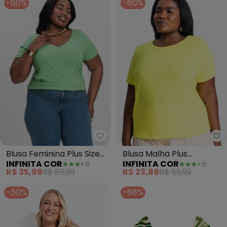
-60%
-60%
Infinita Cor - Blusa Feminina Plu
In
Blusa Feminina Plus Size
Blusa Malha Plus
INFINITA COR
INFINITA COR
da (Verde)
(Amarelo)
R$ 35,99
R$ 89,99
R$ 23,89
R$ 59,99
-50%
-68%