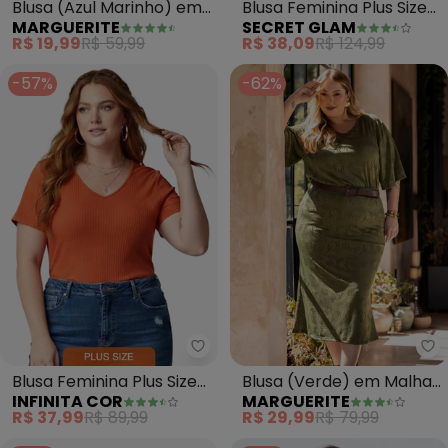
Blusa (Azul Marinho) em
Blusa Feminina Plus Size
MARGUERITE
SECRET GLAM
Malha de Algodão
(Bege)
R$ 19,99
R$ 59,99
R$ 38,09
R$ 124,99
-57%
-62%
Infinita Cor - Blusa Feminina Plu
Ma
Blusa Feminina Plus Size
Blusa (Verde) em Malha
INFINITA COR
MARGUERITE
da (Laranja)
Laise
R$ 37,99
R$ 89,99
R$ 29,99
R$ 79,99