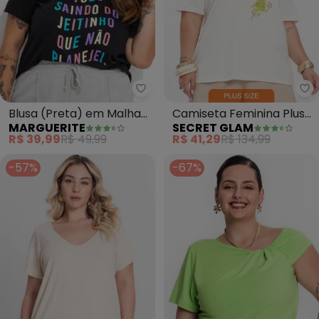
Marguerite - Blusa (Preta) em 
Se
Blusa (Preta) em Malha
Camiseta Feminina Plus
MARGUERITE
SECRET GLAM
de Algodão
Size (Bege)
R$ 39,99
R$ 49,99
R$ 41,29
R$ 134,99
-57%
-67%