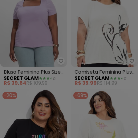
Secret Glam - Blusa Feminina Pl
Se
Blusa Feminina Plus Size
Camiseta Feminina Plus
SECRET GLAM
SECRET GLAM
(Roxo)
Size (Bege)
R$ 39,64
R$ 109,99
R$ 35,99
R$ 114,99
-20%
-69%