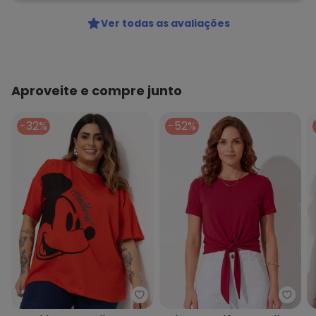
Ver todas as avaliações
Aproveite e compre junto
-32%
-52%
Disney - T-Shirt Vermelho em 
Quint