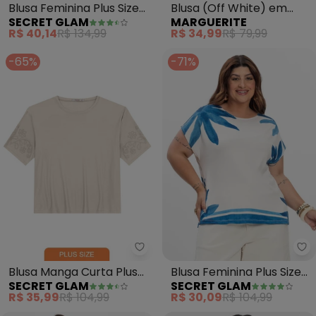
Blusa Feminina Plus Size
Blusa (Off White) em
SECRET GLAM
MARGUERITE
(Bege)
Malha de Algodão
R$ 40,14
R$ 134,99
R$ 34,99
R$ 79,99
-65%
-71%
Secret Glam - Blusa Manga Curt
Se
Blusa Manga Curta Plus
Blusa Feminina Plus Size
SECRET GLAM
SECRET GLAM
Size (Bege)
(Azul)
R$ 35,99
R$ 104,99
R$ 30,09
R$ 104,99