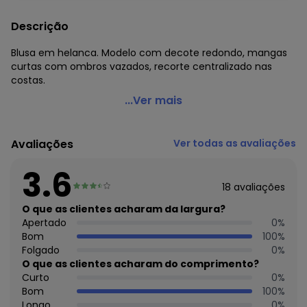
Descrição
Blusa em helanca. Modelo com decote redondo, mangas
curtas com ombros vazados, recorte centralizado nas
costas.
Marguerite - Blusa Floral e Animal Print com Mangas
...Ver mais
Plus Size
Código do produto: 3577221
Avaliações
Ver todas as avaliações
Modelagem: Solto
Comprimento da manga: Curta
3.6
Modelo da manga: Com ombro vazado
18
avaliações
Decote frente: Redondo
Complemento: Recorte central nas costas
O que as clientes acharam da largura?
Tecido: Helanca
Apertado
0
%
Composição: Conforme imagem etiqueta
Bom
100
%
Folgado
0
%
Histórico de preços
O que as clientes acharam do comprimento?
Curto
0
%
O preço apresentado abaixo é o menor oferecido em
Bom
100
%
algum dia do mês, para o menor tamanho disponível.
Longo
0
%