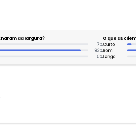
gum dia do mês, para o menor tamanho disponível.
acharam da largura?
O que as cli
7
%
Curto
93
%
Bom
Nome
0
%
Longo
Digite seu e-mail
Telefone
Ao enviar o cadastro, você
Privacidade
: