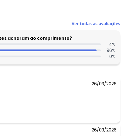
N/D*
Ver todas as avaliações
N/D*
N/D*
entes acharam do comprimento?
N/D*
4
%
96
%
N/D*
0
%
R$ 69,99
N/D*
 concorda com a nossa
Política de
26/03/2026
26/03/2026