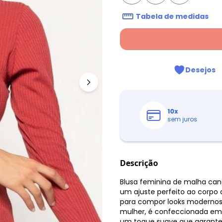
Tabela de medidas
Desejos
10
x
sem juros
Descrição
Blusa feminina de malha can
um ajuste perfeito ao corpo c
para compor looks modernos 
mulher, é confeccionada em 
um toque suave que garante 