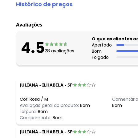
Histórico de preços
O preço apresentado abaixo é o menor oferecido em al
agosto/2026
Avaliações
julho/2026
junho/2026
O que as clientes 
4.5
maio/2026
Apertado
28
avaliações
Bom
abril/2026
Folgado
março/2026
fevereiro/2026
JULIANA
-
ILHABELA - SP
Cor:
Rosa
/
M
Comentário
Avaliação geral do produto:
Bom
Bom
Largura:
Bom
Comprimento:
Bom
JULIANA
-
ILHABELA - SP