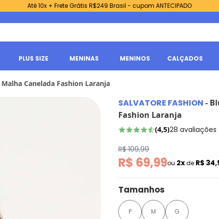
Até 10x + Frete Grátis R$249 Brasil - cupom ANTECIPADO
PLUS SIZE
MENINAS
MENINOS
CALÇADOS
a Malha Canelada Fashion Laranja
SALVATORE FASHION
-
Bl
Fashion Laranja
(
4,5
)
28
avaliações
R$ 109,99
R$ 69,99
2x
R$ 34
ou
de
Tamanhos
P
M
G