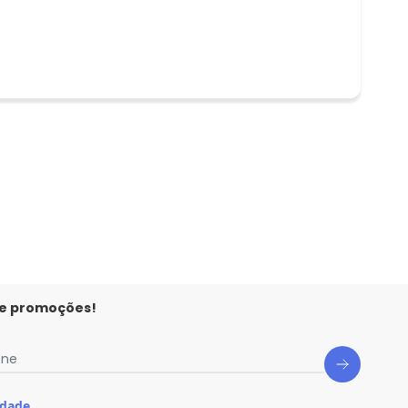
 e promoções!
one
idade