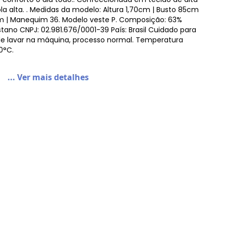
la alta. . Medidas da modelo: Altura 1,70cm | Busto 85cm
cm | Manequim 36. Modelo veste P. Composição: 63%
astano CNPJ: 02.981.676/0001-39 País: Brasil Cuidado para
e lavar na máquina, processo normal. Temperatura
0°C.
Salvatore Fashion - Blusa Gola Alta Manga Longa Malha Canelada Fashion Laranja
... Ver mais detalhes