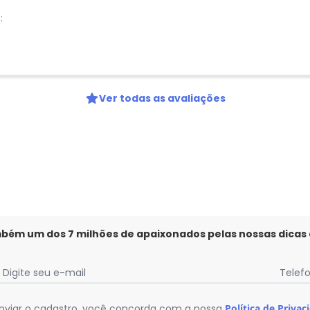
:
Ver todas as avaliações
mbém um dos 7 milhões de apaixonados pelas nossas dicas
Digite seu e-mail
Telef
nviar o cadastro, você concorda com a nossa
Política de Privac