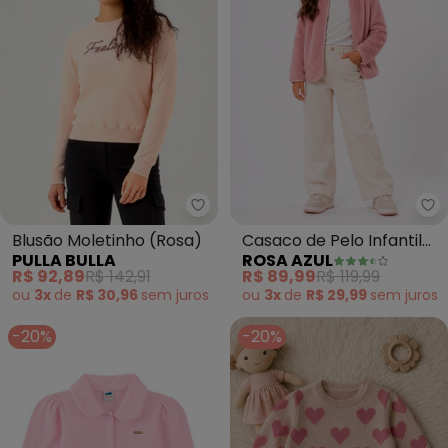
Pulla Bulla - Blusão Moletinho (
Ro
Blusão Moletinho (Rosa)
Casaco de Pelo Infantil
PULLA BULLA
ROSA AZUL
(Rosa Envelhecido)
R$ 92,89
R$ 142,91
R$ 89,99
R$ 119,99
ou
3x
de
R$ 30,96
sem
juros
ou
3x
de
R$ 29,99
sem
juros
-20%
-20%