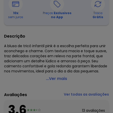
10
x
Preços
Exclusivos
Troca
sem juros
no App
Grátis
Descrição
A blusa de tricô infantil pink é a escolha perfeita para unir
aconchego e charme. Com textura macia e toque suave,
traz delicados corações em relevo na parte frontal, que
adicionam um detalhe lúdico e amoroso à peça. Seu
caimento confortável e gola redonda garantem liberdade
nos movimentos, ideal para o dia a dia das pequenas.
Anadoda - Blusa Infantil Coraçoes Pink
...Ver mais
Código do produto: 7944773
Fornecedor: DORI MODAS EIRELI / CNPJ 33.883.157/0001-61
Avaliações
Ver todas as avaliações
Feito: Brasil
Cuidados para conservação do produto: Lavar à mão em
3.6
até 40 ºC. Manusear com cuidado.
13
avaliações
Não usar alveja mento à base de cloro.