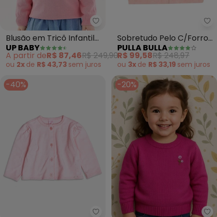
Up Baby - Blusão em Tricô Infan
Pu
Blusão em Tricô Infantil
Sobretudo Pelo C/Forro
UP BABY
PULLA BULLA
Menina (Rosa)
(Rosa)
A partir de
R$ 87,46
R$ 249,90
R$ 99,58
R$ 248,97
ou
2x
de
R$ 43,73
sem
juros
ou
3x
de
R$ 33,19
sem
juros
-40%
-20%
Momi - Casaco Rosa com Strass
An