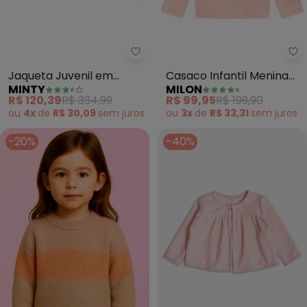
Minty - Jaqueta Juvenil em Tw
Mi
Jaqueta Juvenil em
Casaco Infantil Menina
MINTY
MILON
Tweed (Rosa)
Pérolas (Rosa)
R$ 120,39
R$ 334,99
R$ 99,95
R$ 199,90
ou
4x
de
R$ 30,09
sem
juros
ou
3x
de
R$ 33,31
sem
juros
-20%
-40%