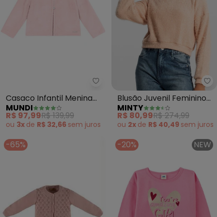
Mundi - Casaco Infantil Menina 
Mi
Casaco Infantil Menina
Blusão Juvenil Feminino
MUNDI
MINTY
Peluciado (Rosa)
em Tricot (Rosa)
R$ 97,99
R$ 139,99
R$ 80,99
R$ 274,99
ou
3x
de
R$ 32,66
sem
juros
ou
2x
de
R$ 40,49
sem
juros
-65%
-20%
NEW