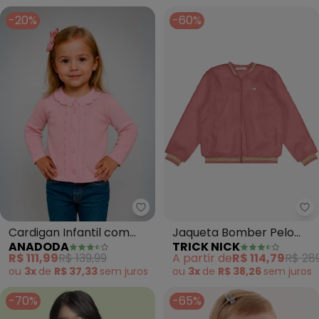
-20%
-60%
Anadoda - Cardigan Infantil c
Tr
Cardigan Infantil com
Jaqueta Bomber Pelo
ANADODA
TRICK NICK
Babado (Rosa)
Safira (Rosa)
R$ 111,99
R$ 139,99
A partir de
R$ 114,79
R$ 28
ou
3x
de
R$ 37,33
sem
juros
ou
3x
de
R$ 38,26
sem
juros
-70%
-65%