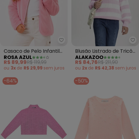
Rosa Azul - Casaco de Pelo Infa
Al
Casaco de Pelo Infantil
Blusão Listrado de Tricô
ROSA AZUL
ALAKAZOO
para Meninas (Rosa
Infantil Menina (Rosa)
R$ 89,99
R$ 119,99
R$ 84,76
R$ 211,90
Claro)
ou
3x
de
R$ 29,99
sem
juros
ou
2x
de
R$ 42,38
sem
juros
-64%
-50%