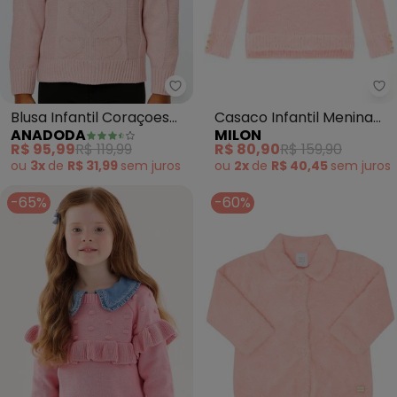
Mi
Anadoda - Blusa Infantil Coraço
Casaco Infantil Menina
Blusa Infantil Coraçoes
MILON
ANADODA
(Rosa)
(Rosa)
R$ 80,90
R$ 159,90
R$ 95,99
R$ 119,99
ou
2x
de
R$ 40,45
sem
juros
ou
3x
de
R$ 31,99
sem
juros
-65%
-60%