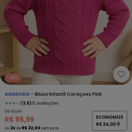
Anad
-20%
ANADODA
-
Blusa Infantil Coraçoes Pink
(
3,6
)
13
avaliações
R$ 119,99
ECONOMIZE
R$ 95,99
R$ 24,00
3x
R$ 32,00
ou
de
sem juros