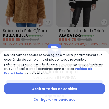
Pulla Bulla - Sobretudo Pelo C
Al
Sobretudo Pelo C/Forro
Blusão Listrado de Tricô
PULLA BULLA
ALAKAZOO
(Marrom)
Infantil Menina (Preto)
R$ 99,58
R$ 248,97
R$ 84,76
R$ 211,90
ou
3x
de
R$ 33,19
sem
juros
ou
2x
de
R$ 42,38
sem
juros
-65%
-60%
Nós utilizamos cookies e tecnologias similares para melhorar sua
experiência de compra, incluindo conteúdo relevante e
publicidade personalizada. Ao continuar navegando, entendemos
Compre pelo app e ganhe
12% OFF + frete grátis
que você está ciente e concorda com a nossa
Política de
na sua primeira compra
Privacidade
para saber mais.
Use o cupom
BEMVINDA
Baixar app Posthaus
Aceitar todos os cookies
Agora não
Configurar privacidade