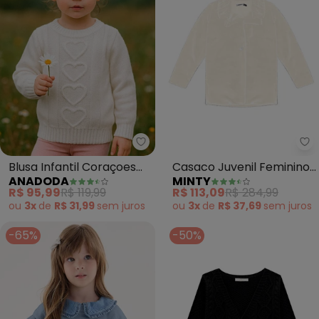
Anadoda - Blusa Infantil Coraço
Mi
Blusa Infantil Coraçoes
Casaco Juvenil Feminino
ANADODA
MINTY
(Off)
Pelo Safira (Bege)
R$ 95,99
R$ 119,99
R$ 113,09
R$ 284,99
ou
3x
de
R$ 31,99
sem
juros
ou
3x
de
R$ 37,69
sem
juros
-65%
-50%