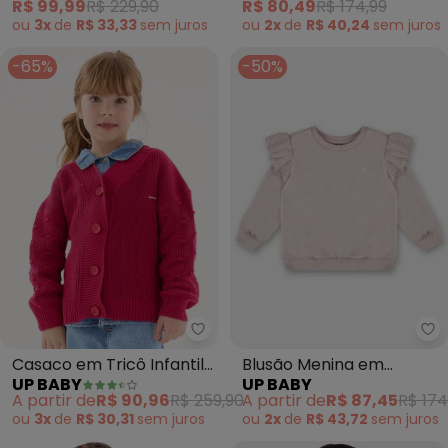
R$ 99,99
R$ 229,90
R$ 80,49
R$ 174,99
ou
3x
de
R$ 33,33
sem
juros
ou
2x
de
R$ 40,24
sem
juros
-65%
-50%
Up Baby - Casaco em Tricô Infa
Up
Casaco em Tricô Infantil
Blusão Menina em
UP BABY
UP BABY
para Meninas (Rosa)
Moletom (Rosa)
A partir de
R$ 90,96
R$ 259,90
A partir de
R$ 87,45
R$ 174
ou
3x
de
R$ 30,31
sem
juros
ou
2x
de
R$ 43,72
sem
juros