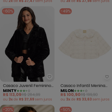
ou
2x
de
R$ 37,47
sem
juros
ou
3x
de
R$ 37,98
sem
juros
-60%
-49%
Minty - Casaco Juvenil Feminino
Mi
Casaco Juvenil Feminino
Casaco Infantil Menina
MINTY
MILON
Pelo Safira (Preto)
em Pelo (Off White)
R$ 113,09
R$ 284,99
R$ 100,90
R$ 199,90
ou
3x
de
R$ 37,69
sem
juros
ou
3x
de
R$ 33,63
sem
juros
-20%
-50%