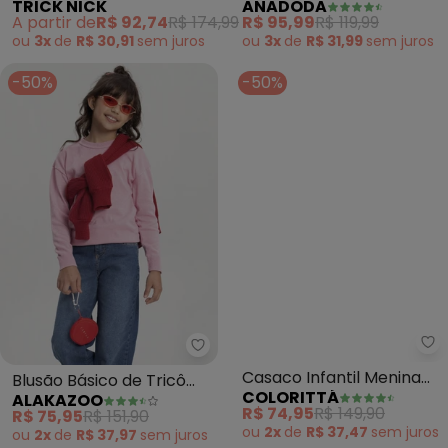
TRICK NICK
ANADODA
(Rosa)
Claro)
A partir de
R$ 92,74
R$ 174,99
R$ 95,99
R$ 119,99
ou
3x
de
R$ 30,91
sem
juros
ou
3x
de
R$ 31,99
sem
juros
-50%
-50%
Alakazoo - Blusão Básico de Tr
Co
Blusão Básico de Tricô
Casaco Infantil Menina
ALAKAZOO
COLORITTÁ
Unissex com Bordado
Tricô com Botões (Rosa)
R$ 75,95
R$ 151,90
R$ 74,95
R$ 149,90
(Rosa)
ou
2x
de
R$ 37,97
sem
juros
ou
2x
de
R$ 37,47
sem
juros