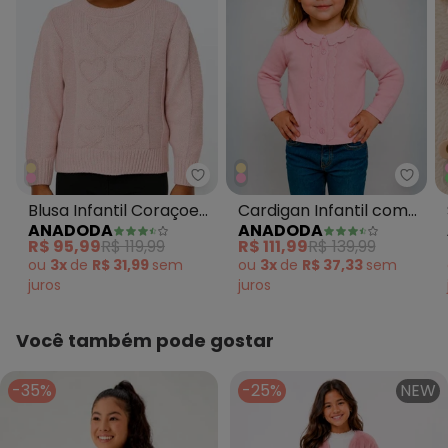
Anadoda - Blusa Infantil Coraç
Anado
Blusa Infantil Coraçoes
Cardigan Infantil com
ANADODA
ANADODA
Rosa
Babado Rosa
R$ 95,99
R$ 119,99
R$ 111,99
R$ 139,99
ou
3x
de
R$ 31,99
sem
ou
3x
de
R$ 37,33
sem
juros
juros
Você também pode gostar
-35%
-25%
NEW