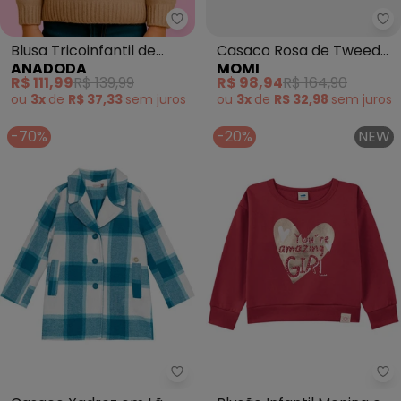
Anadoda - Blusa Tricoinfantil de
Mo
Blusa Tricoinfantil de
Casaco Rosa de Tweed
ANADODA
MOMI
Pelinho ( Rosa)
(Rosa)
R$ 111,99
R$ 139,99
R$ 98,94
R$ 164,90
ou
3x
de
R$ 37,33
sem
juros
ou
3x
de
R$ 32,98
sem
juros
-70%
-20%
NEW
Carinhoso - Casaco Xadrez em 
Ma