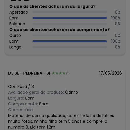
Não é permitida a secagem em tambor rotativo.
O que as clientes acharam da largura?
Não passar a ferro.
Apertado
0
%
Não limpar à seco.
Bom
100
%
Tecido: ACRILICO
Folgado
0
%
Composição: 100% ACRILICO
O que as clientes acharam do comprimento?
Curto
0
%
Histórico de preços
Bom
100
%
Longo
0
%
O preço apresentado abaixo é o menor oferecido em
algum dia do mês, para o menor tamanho disponível.
N/D*
agosto/2026
N/D*
julho/2026
R$ 99,99
junho/2026
DEISE
-
PEDREIRA - SP
17/05/2026
R$ 79,99
maio/2026
R$ 79,99
abril/2026
Cor:
Rosa
/
8
R$ 79,99
março/2026
Avaliação geral do produto:
Ótimo
N/D*
fevereiro/2026
Largura:
Bom
Comprimento:
Bom
Comentário:
Material de ótima qualidade, cores lindas e detalhes
muito fofos, minha filha tem 5 anos e comprei o
numero 8. Ela tem 1,2m