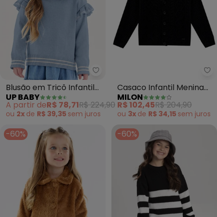
Up Baby - Blusão em Tricô Infan
Mi
Blusão em Tricô Infantil
Casaco Infantil Menina
UP BABY
MILON
Menina (Azul)
(Preto)
A partir de
R$ 78,71
R$ 224,90
R$ 102,45
R$ 204,90
ou
2x
de
R$ 39,35
sem
juros
ou
3x
de
R$ 34,15
sem
juros
-60%
-60%