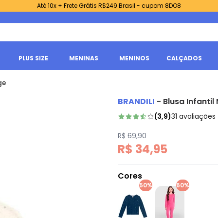
Até 10x + Frete Grátis R$249 Brasil - cupom 8DO8
PLUS SIZE
MENINAS
MENINOS
CALÇADOS
ge
BRANDILI
-
Blusa Infanti
(
3,9
)
31
avaliações
R$ 69,90
R$ 34,95
Cores
50%
60%