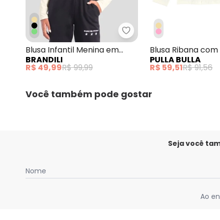
Brandili - Blusa Infanti
Blusa Infantil Menina em
Blusa Ribana com
BRANDILI
PULLA BULLA
Cotton Natural
Leve Bege
R$ 49,99
R$ 99,99
R$ 59,51
R$ 91,56
Você também pode gostar
Seja você ta
Nome
Ao en