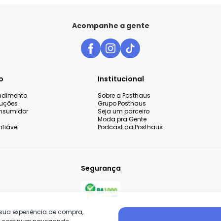
Acompanhe a gente
o
Institucional
endimento
Sobre a Posthaus
luções
Grupo Posthaus
nsumidor
Seja um parceiro
Moda pra Gente
fiável
Podcast da Posthaus
Segurança
 sua experiência de compra,