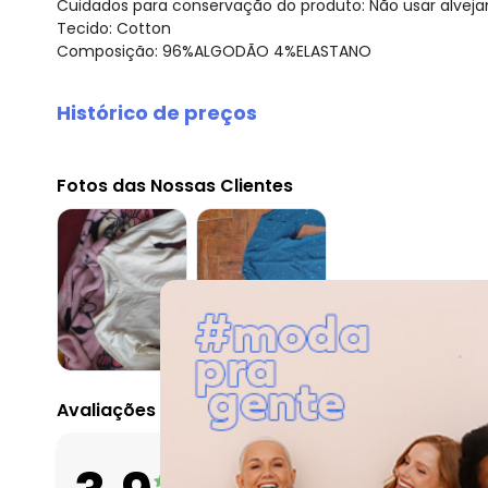
Cuidados para conservação do produto: Não usar alveja
Tecido: Cotton
Composição: 96%ALGODÃO 4%ELASTANO
Histórico de preços
O preço apresentado abaixo é o menor oferecido em al
agosto/2026
Fotos das Nossas Clientes
julho/2026
junho/2026
maio/2026
abril/2026
março/2026
fevereiro/2026
Avaliações
O que as clientes 
Apertado