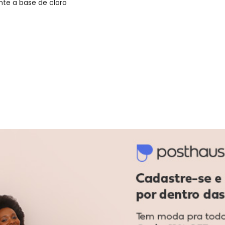
nte a base de cloro
gum dia do mês, para o menor tamanho disponível.
acharam da largura?
O que as cli
0
%
Curto