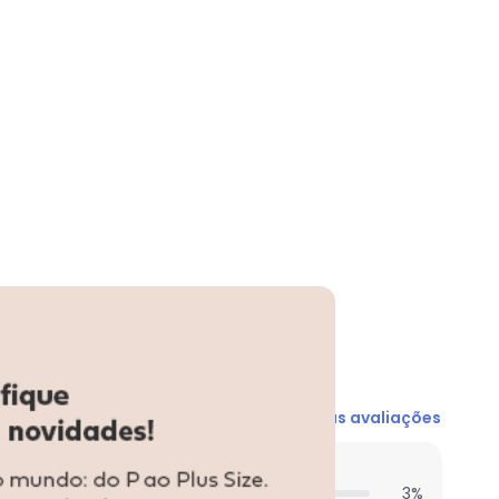
N/D*
N/D*
N/D*
N/D*
R$ 34,95
R$ 34,95
R$ 34,95
Ver todas as avaliações
entes acharam do comprimento?
3
%