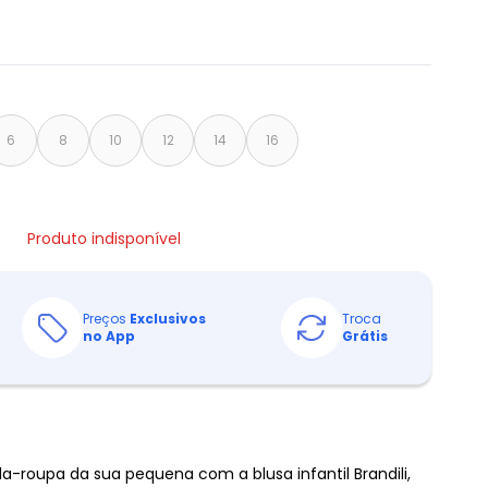
6
8
10
12
14
16
Produto indisponível
Preços
Exclusivos
Troca
no App
Grátis
-roupa da sua pequena com a blusa infantil Brandili,