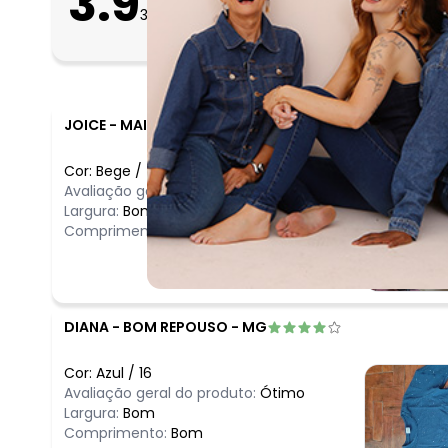
3.9
31
avaliações
Bom
Folgado
JOICE
-
MAIRINQUE - SP
Cor:
Bege
/
4
Avaliação geral do produto:
Ótimo
Largura:
Bom
Comprimento:
Bom
DIANA
-
BOM REPOUSO - MG
Cor:
Azul
/
16
Avaliação geral do produto:
Ótimo
Largura:
Bom
Comprimento:
Bom