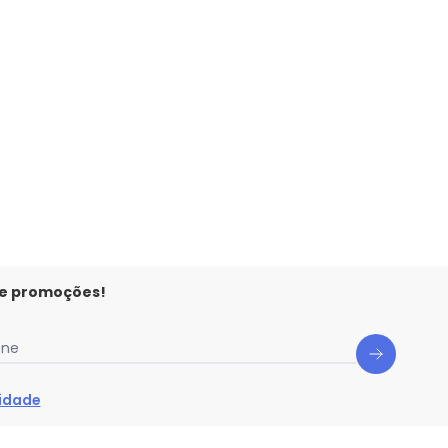
e
 e promoções!
one
cidade