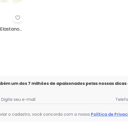
l Menina em Cotton Natural
Pulla Bulla - Blusa Ribana com Elastano Leve Beg
 Elastano
mbém um dos 7 milhões de apaixonados pelas nossas dicas
Digite seu e-mail
Telef
viar o cadastro, você concorda com a nossa
Política de Priva