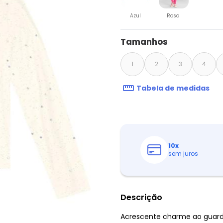
Azul
Rosa
Tamanhos
1
2
3
4
Tabela de medidas
10
x
sem juros
Descrição
Acrescente charme ao guarda