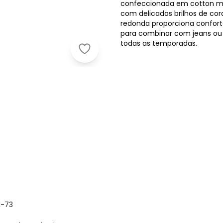
confeccionada em cotton mac
com delicados brilhos de cora
redonda proporciona conforto 
para combinar com jeans ou 
todas as temporadas.
Brandili - Blusa Infantil Menina com
1-73