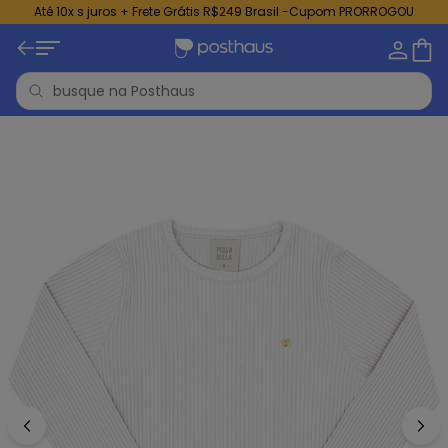
Até 10x s juros + Frete Grátis R$249 Brasil -Cupom PRORROGOU