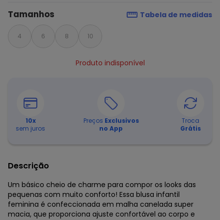
Tamanhos
Tabela de medidas
4
6
8
10
Produto indisponível
10
x
Preços
Exclusivos
Troca
sem juros
no App
Grátis
Descrição
Um básico cheio de charme para compor os looks das
pequenas com muito conforto! Essa blusa infantil
feminina é confeccionada em malha canelada super
macia, que proporciona ajuste confortável ao corpo e