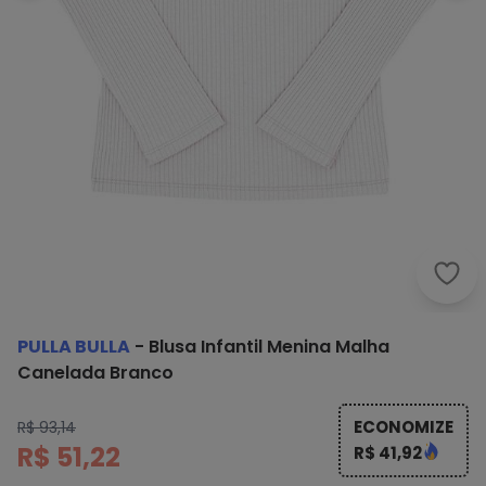
Pull
PULLA BULLA
-
Blusa Infantil Menina Malha
Canelada Branco
ECONOMIZE
R$ 93,14
R$ 51,22
R$ 41,92