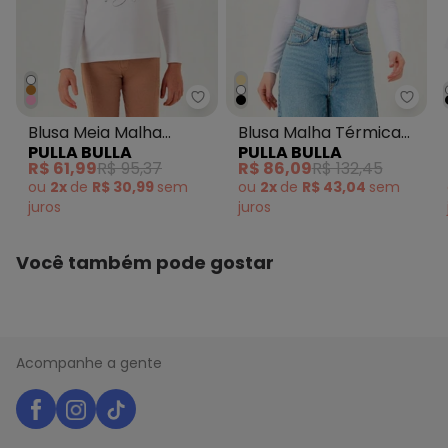
N/D*
agosto/2026
N/D*
julho/2026
N/D*
junho/2026
N/D*
maio/2026
N/D*
abril/2026
Pulla Bulla - Blusa Meia Malha B
Pulla
R$ 49
março/2026
Blusa Meia Malha
Blusa Malha Térmica
R$ 51,22
fevereiro/2026
PULLA BULLA
PULLA BULLA
Branco
Branco
R$ 61,99
R$ 95,37
R$ 86,09
R$ 132,45
ou
2x
de
R$ 30,99
sem
ou
2x
de
R$ 43,04
sem
juros
juros
Você também pode gostar
Acompanhe a gente