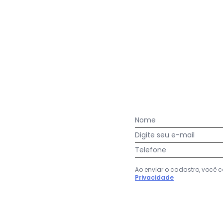
01-14
xima de lavagem 30C. Não alvejar. Não passar sobre a estamp
gum dia do mês, para o menor tamanho disponível.
Nome
Digite seu e-mail
acharam da largura?
O que as cli
0
%
Curto
Telefone
97
%
Bom
3
%
Longo
Ao enviar o cadastro, você
Privacidade