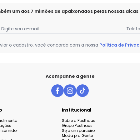
mbém um dos 7 milhões de apaixonados pelas nossas dicas
Digite seu e-mail
Telef
viar o cadastro, você concorda com a nossa
Política de Priva
Acompanhe a gente
o
Institucional
endimento
Sobre a Posthaus
luções
Grupo Posthaus
nsumidor
Seja um parceiro
Moda pra Gente