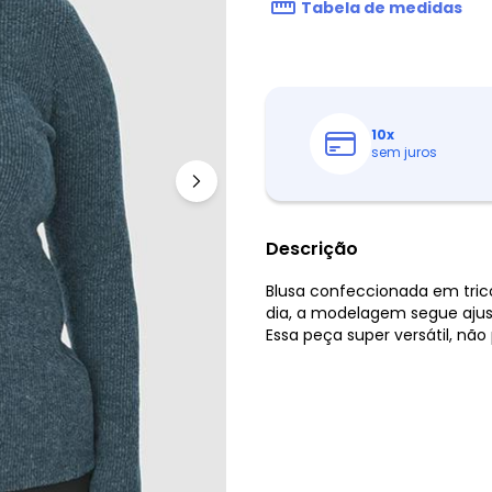
Tabela de medidas
10
x
sem juros
Descrição
Blusa confeccionada em trico
dia, a modelagem segue ajus
Essa peça super versátil, não