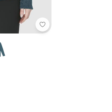
Malwee - Blusa Justa Canelada em T