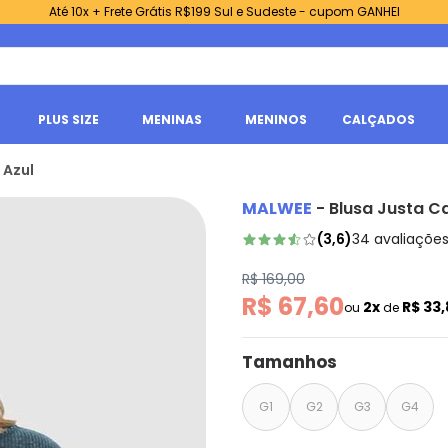
Até 10x + Frete Grátis R$199 Sul e Sudeste - cupom GANHEI
PLUS SIZE
MENINAS
MENINOS
CALÇADOS
 Azul
MALWEE
-
Blusa Justa Ca
(
3,6
)
34
avaliaçõe
R$ 169,00
R$ 67,60
2x
R$ 33
ou
de
Tamanhos
G1
G2
G3
G4