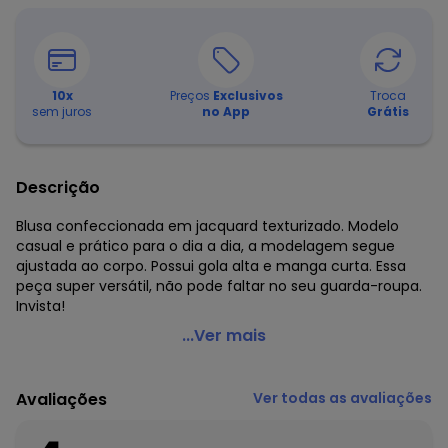
10
x
Preços
Exclusivos
Troca
sem juros
no App
Grátis
Descrição
Blusa confeccionada em jacquard texturizado. Modelo
casual e prático para o dia a dia, a modelagem segue
ajustada ao corpo. Possui gola alta e manga curta. Essa
peça super versátil, não pode faltar no seu guarda-roupa.
Invista!
Malwee - Blusa Justa Texturizada Plus Marrom
...Ver mais
Código do produto: 7735361
Comprimento da manga: Curta
Avaliações
Ver todas as avaliações
Fornecedor: MALWEE MALHAS LTDA / CNPJ 84.429.737/0001-
14