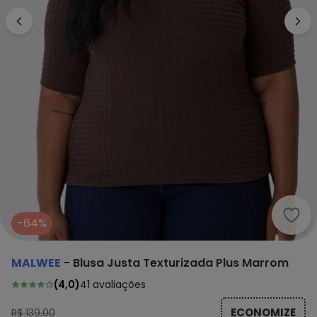
Malw
-64%
MALWEE
-
Blusa Justa Texturizada Plus Marrom
(
4,0
)
41
avaliações
ECONOMIZE
R$ 139,00