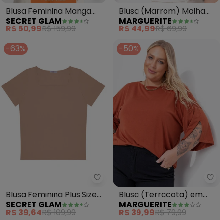
Blusa Feminina Manga
Blusa (Marrom) Malha
SECRET GLAM
MARGUERITE
Curta (Marrom)
Texturizada
R$ 50,99
R$ 159,99
R$ 44,99
R$ 69,99
-63%
-50%
Secret Glam - Blusa Feminina P
Ma
Blusa Feminina Plus Size
Blusa (Terracota) em
SECRET GLAM
MARGUERITE
(Marrom)
Meia Malha
R$ 39,64
R$ 109,99
R$ 39,99
R$ 79,99