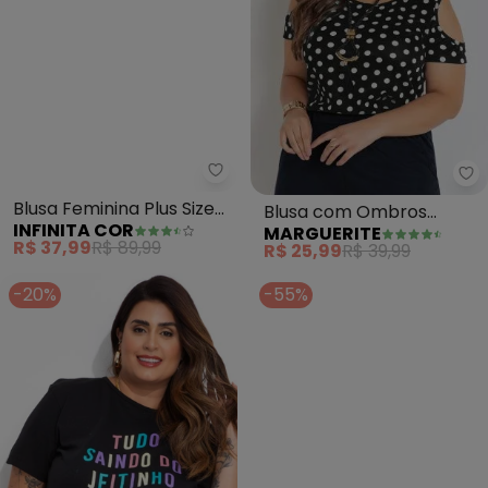
Ma
Infinita Cor - Blusa Feminina Plu
Blusa com Ombros
Blusa Feminina Plus Size
MARGUERITE
INFINITA COR
Vazados (Poá) Plus Size
(Bege)
R$ 25,99
R$ 39,99
R$ 37,99
R$ 89,99
-20%
-55%