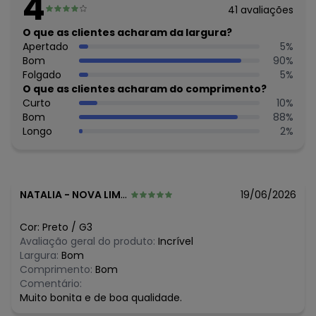
4
Feito: Brasil
41
avaliações
Cuidados para conservação do produto: Temperatura
máxima de lavagem 30C. Não alvejar. Não passar sobre a
O que as clientes acharam da largura?
estampa.
Apertado
5
%
Tecido: Jacquard texturizado
Bom
90
%
Composição: Poliéster 85% como mínimo
Folgado
5
%
O que as clientes acharam do comprimento?
Histórico de preços
Curto
10
%
Bom
88
%
O preço apresentado abaixo é o menor oferecido em
Longo
2
%
algum dia do mês, para o menor tamanho disponível.
R$ 34,75
agosto/2026
R$ 41,7
julho/2026
R$ 41,7
junho/2026
R$ 41,7
maio/2026
NATALIA
-
NOVA LIMA - MG
19/06/2026
R$ 41,7
abril/2026
R$ 41,7
março/2026
Cor:
Preto
/
G3
R$ 48,65
fevereiro/2026
Avaliação geral do produto:
Incrível
Largura:
Bom
Comprimento:
Bom
Comentário:
Muito bonita e de boa qualidade.