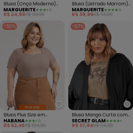
Blusa (Onça Moderna)
Blusa (Listrado Marrom)
MARGUERITE
MARGUERITE
em Malha de Viscose
em Meia Malha
R$ 24,99
R$ 69,99
R$ 39,99
R$ 59,99
-50%
-67%
Se
Blusa Plus Size em
Blusa Manga Curta com
HABANA
SECRET GLAM
Canelado (Marrom)
Estampa Plus (Marrom)
R$ 52,45
R$ 104,90
R$ 37,94
R$ 114,99