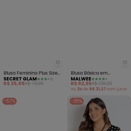
Secret Glam - Blusa Feminina P
Ma
Blusa Feminina Plus Size
Blusa Básica em
SECRET GLAM
MALWEE
em Malha Soft (Verde)
Moletinho Plus
R$ 25,99
R$ 79,99
R$ 62,55
R$ 139,00
(Terracota)
ou
2x
de
R$ 31,27
sem
juros
-57%
-35%