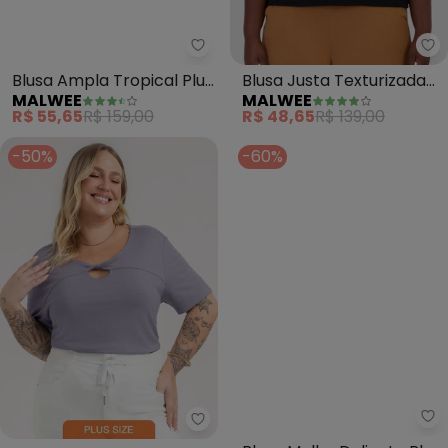
Malwee - Blusa Ampla Tropical 
Ma
Blusa Ampla Tropical Plus
Blusa Justa Texturizada
MALWEE
MALWEE
(Verde Menta)
Plus (Preto)
R$ 55,65
R$ 159,00
R$ 48,65
R$ 139,00
-50%
-60%
In