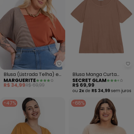
Marguerite - Blusa (Listrada Te
Se
Blusa (Listrada Telha) em
Blusa Manga Curta
MARGUERITE
SECRET GLAM
Malha Leve
Feminina Plus Size
R$ 34,99
R$ 69,99
R$ 69,99
(Marrom)
ou
2x
de
R$ 34,99
sem
juros
-47%
-68%