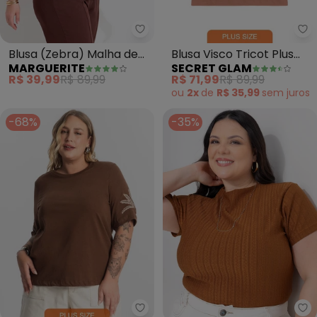
Marguerite - Blusa (Zebra) Mal
Se
Blusa (Zebra) Malha de
Blusa Visco Tricot Plus
MARGUERITE
SECRET GLAM
Viscose
Size (Marrom)
R$ 39,99
R$ 89,99
R$ 71,99
R$ 89,99
ou
2x
de
R$ 35,99
sem
juros
-68%
-35%
Secret Glam - Blusa Feminina 
Ma