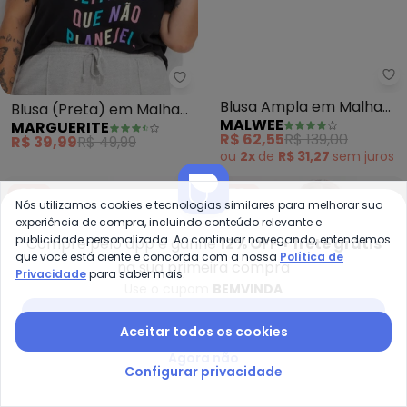
Marguerite - Blusa (Preta) em 
Ma
Blusa (Preta) em Malha
Blusa Ampla em Malha
MARGUERITE
MALWEE
de Algodão
Canelada Plus (Roxo)
R$ 39,99
R$ 49,99
R$ 62,55
R$ 139,00
ou
2x
de
R$ 31,27
sem
juros
-60%
-50%
Nós utilizamos cookies e tecnologias similares para melhorar sua
experiência de compra, incluindo conteúdo relevante e
publicidade personalizada. Ao continuar navegando, entendemos
Compre pelo app e ganhe
12% OFF + frete grátis
que você está ciente e concorda com a nossa
Política de
na sua primeira compra
Privacidade
para saber mais.
Use o cupom
BEMVINDA
Baixar app Posthaus
Aceitar todos os cookies
Agora não
Configurar privacidade