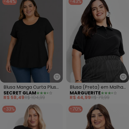
-44%
-43%
Secret Glam - Blusa Manga Curta
Ma
Blusa Manga Curta Plus
Blusa (Preta) em Malha
SECRET GLAM
MARGUERITE
Size (Preto)
de Algodão
R$ 58,49
R$ 104,99
R$ 44,99
R$ 79,99
-33%
-70%