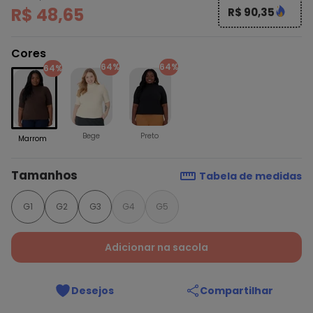
R$ 48,65
R$ 90,35
Cores
64%
64%
64%
Bege
Preto
Marrom
Tamanhos
Tabela de medidas
G1
G2
G3
G4
G5
Adicionar na sacola
Desejos
Compartilhar