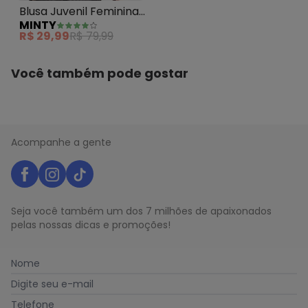
Blusa Juvenil Feminina
MINTY
em Ribana Canelada
R$ 29,99
R$ 79,99
Verde
Você também pode gostar
Acompanhe a gente
Seja você também um dos 7 milhões de apaixonados
pelas nossas dicas e promoções!
Nome
Digite seu e-mail
Telefone