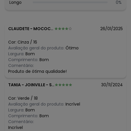
Histórico de preços
Longo
0
%
O preço apresentado abaixo é o menor oferecido em
algum dia do mês, para o menor tamanho disponível.
N/D*
agosto/2026
N/D*
julho/2026
CLAUDETE
-
MOCOCA - SP
26/01/2025
N/D*
junho/2026
N/D*
maio/2026
Cor:
Cinza
/
16
N/D*
abril/2026
Avaliação geral do produto:
Ótimo
N/D*
março/2026
Largura:
Bom
N/D*
fevereiro/2026
Comprimento:
Bom
Comentário:
Produto de ótima qualidade!
TANIA
-
JOINVILLE - SC
30/11/2024
Cor:
Verde
/
18
Avaliação geral do produto:
Incrível
Largura:
Bom
Comprimento:
Bom
Comentário:
Incrível