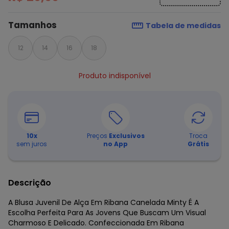
Tamanhos
Tabela de medidas
12
14
16
18
Produto indisponível
10
x
Preços
Exclusivos
Troca
sem juros
no App
Grátis
Descrição
A Blusa Juvenil De Alça Em Ribana Canelada Minty É A
Escolha Perfeita Para As Jovens Que Buscam Um Visual
Charmoso E Delicado. Confeccionada Em Ribana