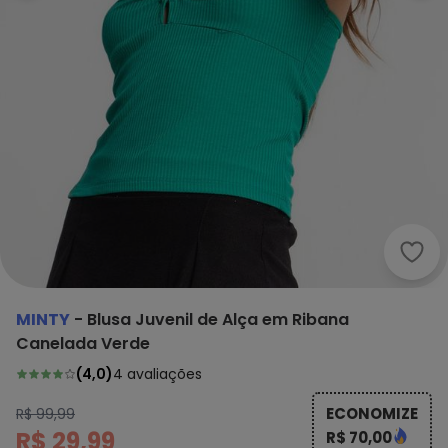
Mint
MINTY
-
Blusa Juvenil de Alça em Ribana
Canelada Verde
(
4,0
)
4
avaliações
ECONOMIZE
R$ 99,99
R$ 29,99
R$ 70,00