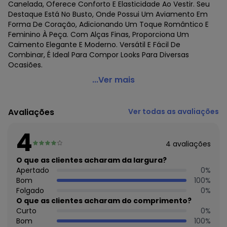
Canelada, Oferece Conforto E Elasticidade Ao Vestir. Seu
Destaque Está No Busto, Onde Possui Um Aviamento Em
Forma De Coração, Adicionando Um Toque Romântico E
Feminino À Peça. Com Alças Finas, Proporciona Um
Caimento Elegante E Moderno. Versátil E Fácil De
Combinar, É Ideal Para Compor Looks Para Diversas
Ocasiões.
Minty - Blusa Juvenil de Alça em Ribana Canelada Verde
...Ver mais
Código do produto: 7473742
Fornecedor: ROVITEX IND E COM DE MALHAS LTDA / CNPJ
Avaliações
Ver todas as avaliações
79.233.672/0010-98
Feito: Brasil
4
Cuidados para conservação do produto: Lavar à mão.
4
avaliações
Não usar alvejante.
Não usar secadora.
O que as clientes acharam da largura?
Secar na sombra.
Apertado
0
%
Passar temperatura mínima.
Bom
100
%
Não lavar a seco.
Folgado
0
%
Tecido: Ribana
O que as clientes acharam do comprimento?
Composição: Peca Total 92% Viscose 8% Elastano
Curto
0
%
Bom
100
%