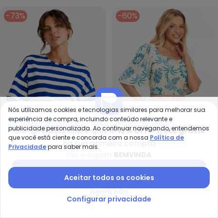
-73%
-60%
Nós utilizamos cookies e tecnologias similares para melhorar sua
experiência de compra, incluindo conteúdo relevante e
publicidade personalizada. Ao continuar navegando, entendemos
Compre pelo app e ganhe
12% OFF + frete grátis
que você está ciente e concorda com a nossa
Política de
na sua primeira compra
Privacidade
para saber mais.
Infinita Cor - Blusa Feminina Lis
Ro
Use o cupom
BEMVINDA
Blusa Feminina Listrada
Blusa Feminina Cropped
INFINITA COR
ROVITEX
Baixar app Posthaus
(Azul)
Canelado (Azul)
Aceitar todos os cookies
R$ 26,99
R$ 99,99
R$ 39,99
R$ 99,99
Agora não
-50%
-49%
Configurar privacidade