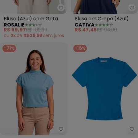
Rosalie - Blusa (Azul) com Gota
Ca
Blusa (Azul) com Gota
Blusa em Crepe (Azul)
ROSALIE
CATIVA
R$ 59,97
R$ 109,99
R$ 47,45
R$ 94,90
ou
2x
de
R$ 29,98
sem
juros
-71%
-16%
Infinita Cor - Blusa Feminina c
En