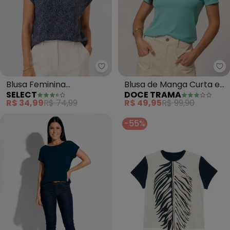
Select - Blusa Feminina Estamp
Do
Blusa Feminina
Blusa de Manga Curta em
SELECT
DOCE TRAMA
Estampada (Azul)
Tricot Flamê (Azul)
R$ 34,99
R$ 74,99
R$ 49,95
R$ 99,90
-55%