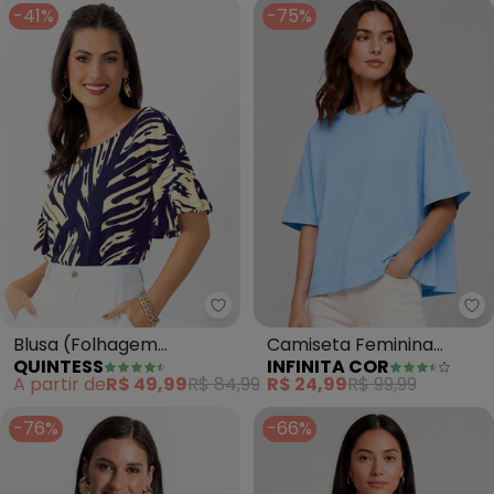
-41%
-75%
Quintess - Blusa (Folhagem Ma
In
Blusa (Folhagem
Camiseta Feminina
QUINTESS
INFINITA COR
Marinho) com Babados
Básica Piume Malha
A partir de
R$ 49,99
R$ 84,99
R$ 24,99
R$ 99,99
nas Mangas
(Azul)
-76%
-66%