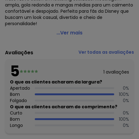
ampla, gola redonda e mangas médias para um caimento
confortável e despojado. Perfeita para fãs da Disney que
buscam um look casual, divertido e cheio de
personalidade!
Disney - Blusa Lilo & Stitch Azul
...Ver mais
Código do produto: 3885541
Modelagem: Ampla
Avaliações
Ver todas as avaliações
Modelo: Oversized
Comprimento da manga: Curta
5
Forro: Não
1
avaliações
Cinto: Não acompanha
Decote frente: Redondo
O que as clientes acharam da largura?
Decote costas: Redondo
Apertado
0
%
Tecido: Meia malha
Bom
100
%
Composição: 100% algodão
Folgado
0
%
O que as clientes acharam do comprimento?
Histórico de preços
Curto
0
%
Bom
100
%
O preço apresentado abaixo é o menor oferecido em
Longo
0
%
algum dia do mês, para o menor tamanho disponível.
N/D*
agosto/2026