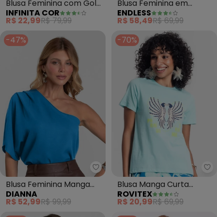
Blusa Feminina com Gola
Blusa Feminina em
INFINITA COR
ENDLESS
Chaminé (Azul)
Ribana (Azul)
R$ 22,99
R$ 79,99
R$ 58,49
R$ 69,99
-47%
-70%
Dianna - Blusa Feminina Manga 
Ro
Blusa Feminina Manga
Blusa Manga Curta
DIANNA
ROVITEX
Única 7/8 (Azul)
Feminina (Azul)
R$ 52,99
R$ 99,99
R$ 20,99
R$ 69,99