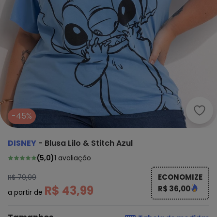
Disne
-45%
DISNEY
-
Blusa Lilo & Stitch Azul
(
5,0
)
1
avaliação
ECONOMIZE
R$ 79,99
R$ 43,99
R$ 36,00
a partir de