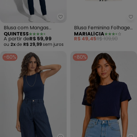
Quintess - Blusa com Mangas C
Ma
Blusa com Mangas
Blusa Feminina Folhagem
QUINTESS
MARIALÍCIA
Curtas (Marinho)
com Brilho (Marinho)
A partir de
R$ 59,99
R$ 49,45
R$ 109,90
ou
2x
de
R$ 29,99
sem
juros
-60%
-80%