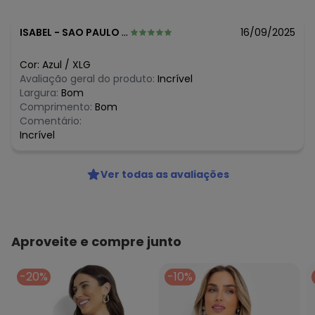
R$ 35,99
julho/2026
N/D*
junho/2026
R$ 62,99
maio/2026
ISABEL
-
SAO PAULO - SP
16/09/2025
N/D*
abril/2026
N/D*
março/2026
Cor:
Azul
/
XLG
R$ 80,99
fevereiro/2026
Avaliação geral do produto:
Incrível
Largura:
Bom
Comprimento:
Bom
Comentário:
Incrível
Ver todas as avaliações
Aproveite e compre junto
-20%
-10%