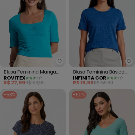
Rovitex - Blusa Feminina Manga 
In
Blusa Feminina Manga
Blusa Feminina Básica
ROVITEX
INFINITA COR
Curta (Azul)
(Azul)
R$ 27,99
R$ 119,99
R$ 19,99
R$ 59,99
-53%
-50%