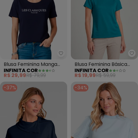
Infinita Cor - Blusa Feminina Ma
In
Blusa Feminina Manga
Blusa Feminina Básica
INFINITA COR
INFINITA COR
Curta (Azul)
(Azul)
R$ 29,99
R$ 79,99
R$ 19,99
R$ 59,99
-37%
-34%