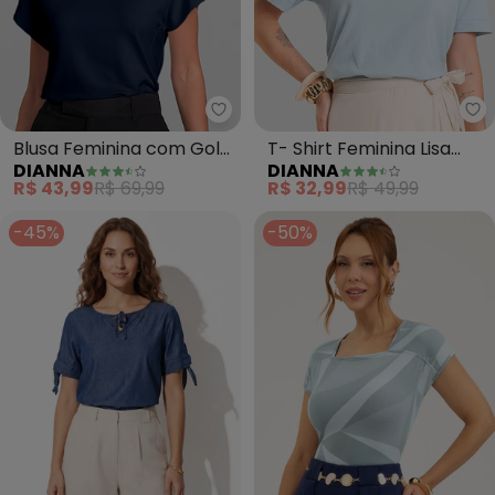
Dianna - Blusa Feminina com Go
Di
Blusa Feminina com Gola
T- Shirt Feminina Lisa
DIANNA
DIANNA
Diferenciada (Azul)
(Azul)
R$ 43,99
R$ 69,99
R$ 32,99
R$ 49,99
-45%
-50%