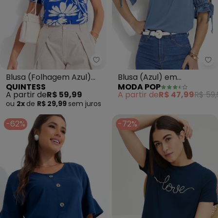
Quintess - Blusa (Folhagem Az
Mo
Blusa (Folhagem Azul)
Blusa (Azul) em
QUINTESS
MODA POP
em Malha Canelada
Poliviscose
A partir de
R$ 59,99
A partir de
R$ 47,99
R$ 59,
ou
2x
de
R$ 29,99
sem
juros
-62%
-72%