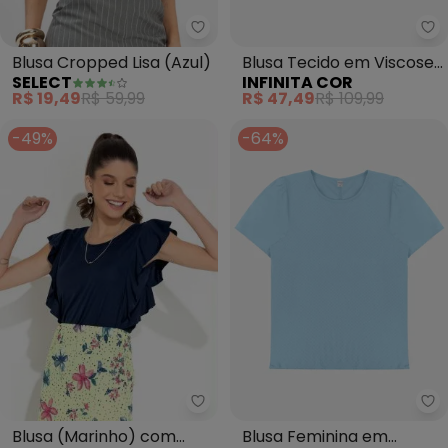
Select - Blusa Cropped Lisa (Azu
In
Blusa Cropped Lisa (Azul)
Blusa Tecido em Viscose
SELECT
INFINITA COR
Infinita Cor (Azul)
R$ 19,49
R$ 59,99
R$ 47,49
R$ 109,99
-49%
-64%
Rosalie - Blusa (Marinho) com B
In
Blusa (Marinho) com
Blusa Feminina em