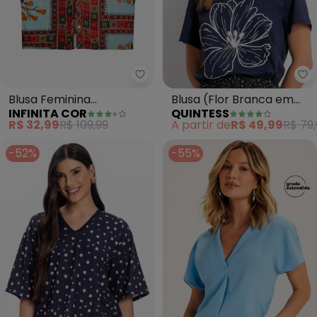
Infinita Cor - Blusa Feminina Es
Qu
Blusa Feminina
Blusa (Flor Branca em
INFINITA COR
QUINTESS
Estampada Infinita Cor
Relevo) em Malha de
R$ 32,99
R$ 109,99
A partir de
R$ 49,99
R$ 79,
(Azul)
Algodão
-52%
-55%