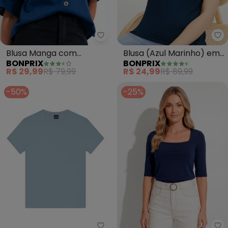
bonprix - Blusa Manga com Bab
bo
Blusa Manga com
Blusa (Azul Marinho) em
BONPRIX
BONPRIX
Babado (Azul Marinho)
Malha de Viscose
R$ 29,99
R$ 79,99
R$ 24,99
R$ 89,99
-50%
-25%