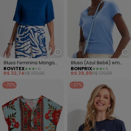
Rovitex - Blusa Feminina Manga 
bo
Blusa Feminina Manga
Blusa (Azul Bebê) em
ROVITEX
BONPRIX
Curta (Azul)
Tricô
R$ 32,74
R$ 109,99
R$ 39,99
R$ 139,99
-70%
-37%