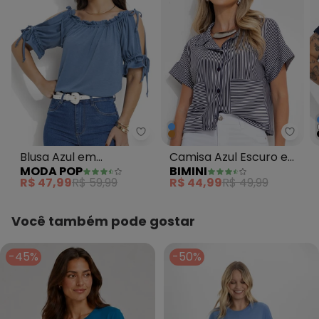
Moda Pop - Blusa Azul em Polivi
Bimin
Blusa Azul em
Camisa Azul Escuro em
MODA POP
BIMINI
Poliviscose
Meia Malha Listrada
R$ 47,99
R$ 59,99
R$ 44,99
R$ 49,99
Você também pode gostar
-45%
-50%