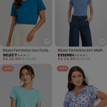
Select - Blusa Feminina Lisa Go
Es
Blusa Feminina Lisa Gola
Blusa Feminina em Malha
SELECT
ESSENDI
Redonda (Azul)
(Azul)
R$ 29,99
R$ 54,99
R$ 34,95
R$ 69,99
-45%
-65%