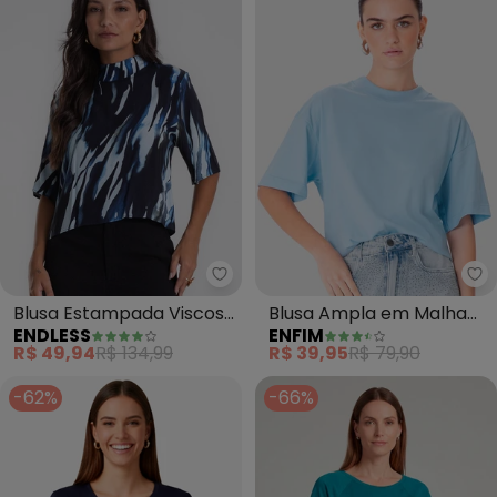
Endless - Blusa Estampada Visc
En
Blusa Estampada Viscose
Blusa Ampla em Malha
ENDLESS
ENFIM
Khyara (Azul)
(Azul Pastel)
R$ 49,94
R$ 134,99
R$ 39,95
R$ 79,90
-62%
-66%