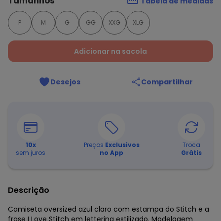
Tamanhos
Tabela de medidas
P
M
G
GG
XXG
XLG
Adicionar na sacola
Desejos
Compartilhar
10
x
Preços
Exclusivos
Troca
sem juros
no App
Grátis
Descrição
Camiseta oversized azul claro com estampa do Stitch e a
frase I Love Stitch em lettering estilizado. Modelagem