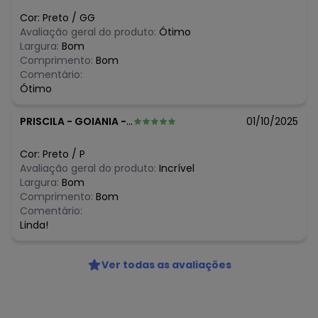
N/D*
fevereiro/2026
Cor:
Preto
/
GG
Avaliação geral do produto:
Ótimo
Largura:
Bom
Comprimento:
Bom
Comentário:
Ótimo
PRISCILA
-
GOIANIA - GO
01/10/2025
Cor:
Preto
/
P
Avaliação geral do produto:
Incrível
Largura:
Bom
Comprimento:
Bom
Comentário:
Linda!
Ver todas as avaliações