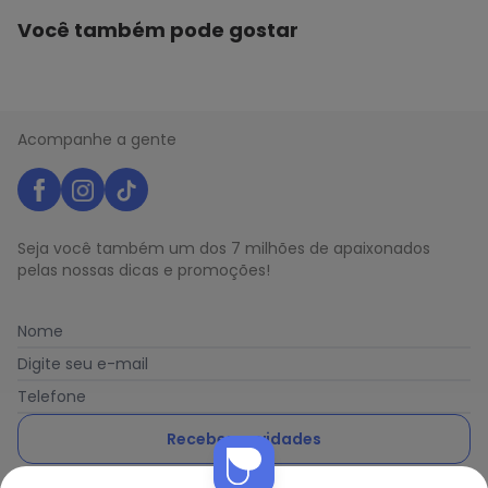
Você também pode gostar
Acompanhe a gente
Seja você também um dos 7 milhões de apaixonados
pelas nossas dicas e promoções!
Nome
Digite seu e-mail
Telefone
Receber novidades
Nós utilizamos cookies e tecnologias similares para melhorar sua