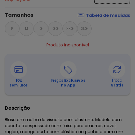
Tamanhos
Tabela de medidas
P
M
G
GG
XXG
XLG
Produto indisponível
10
x
Preços
Exclusivos
Troca
sem juros
no App
Grátis
Descrição
Blusa em malha de viscose com elastano. Modelo com
decote transpassado com faixa para amarrar, cavas
raglan, manga curta com elástico no punho e barra em