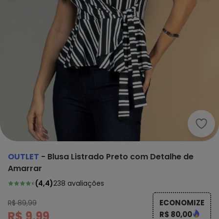
Outl
OUTLET
-
Blusa Listrado Preto com Detalhe de
Amarrar
(
4,4
)
238
avaliações
ECONOMIZE
R$ 89,99
R$ 9,99
R$ 80,00