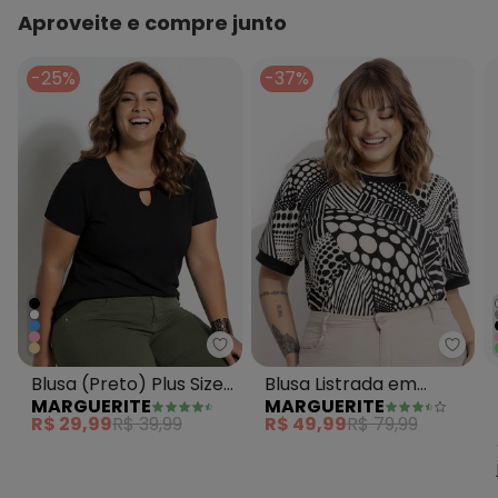
Aproveite e compre junto
-25%
-37%
Blusa (Preto) Plus Size Margueri
Margu
Blusa (Preto) Plus Size
Blusa Listrada em
MARGUERITE
MARGUERITE
Marguerite
Malha Listrada
R$ 29,99
R$ 39,99
R$ 49,99
R$ 79,99