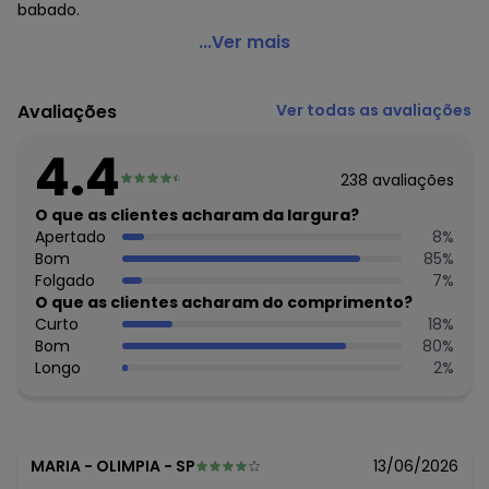
babado.
Outlet - Blusa Listrado Preto com Detalhe de Amarrar
...Ver mais
Código do produto: 3202163
Modelagem: Solto
Avaliações
Ver todas as avaliações
Comprimento da manga: Curta
Decote frente: Transpassado
4.4
Decote costas: Redondo
238
avaliações
Complemento: Babado; detalhe para amarrar; elástico
Cava: Raglan
O que as clientes acharam da largura?
Tecido: Malha
Apertado
8
%
Composição: 96% viscose 4% elastano
Bom
85
%
Folgado
7
%
Histórico de preços
O que as clientes acharam do comprimento?
Curto
18
%
O preço apresentado abaixo é o menor oferecido em
Bom
80
%
algum dia do mês, para o menor tamanho disponível.
Longo
2
%
N/D*
agosto/2026
N/D*
julho/2026
N/D*
junho/2026
N/D*
maio/2026
N/D*
abril/2026
MARIA
-
OLIMPIA - SP
13/06/2026
N/D*
março/2026