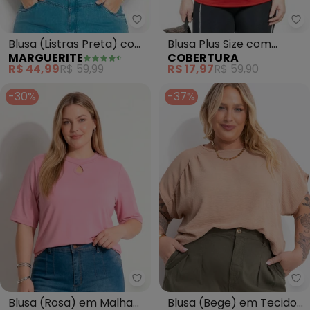
Marguerite - Blusa (Listras Pret
Co
Blusa (Listras Preta) com
Blusa Plus Size com
MARGUERITE
COBERTURA
Bolso Plus Size
Estampa (Vermelho)
R$ 44,99
R$ 59,99
R$ 17,97
R$ 59,90
-30%
-37%
Marguerite - Blusa (Rosa) em Ma
Ma
Blusa (Rosa) em Malha
Blusa (Bege) em Tecido