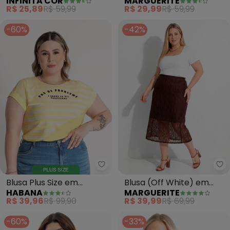
MARGUERITE
INFINITA COR
Ombros Vazados Plus
(Amarelo)
R$ 29,99
R$ 59,99
R$ 25,89
R$ 59,99
Seze
-60%
-42%
Habana - Blusa Plus Size em Mis
Ma
Blusa Plus Size em
Blusa (Off White) em
HABANA
MARGUERITE
Misturinha (Amarelo
Malha de Algodão
R$ 39,96
R$ 99,90
R$ 39,99
R$ 69,99
Claro)
-60%
-33%