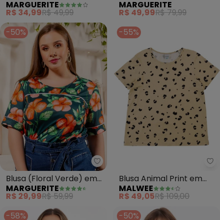
MARGUERITE
MARGUERITE
de Poliéster
Leve
R$ 34,99
R$ 49,99
R$ 49,99
R$ 79,99
-50%
-55%
Marguerite - Blusa (Floral Ver
Ma
Blusa (Floral Verde) em
Blusa Animal Print em
MARGUERITE
MALWEE
Malha
Malha Viscose Plus(Bege)
R$ 29,99
R$ 59,99
R$ 49,05
R$ 109,00
-58%
-50%