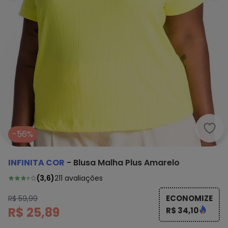
Infi
-56%
INFINITA COR
-
Blusa Malha Plus Amarelo
(
3,6
)
211
avaliações
ECONOMIZE
R$ 59,99
R$ 25,89
R$ 34,10