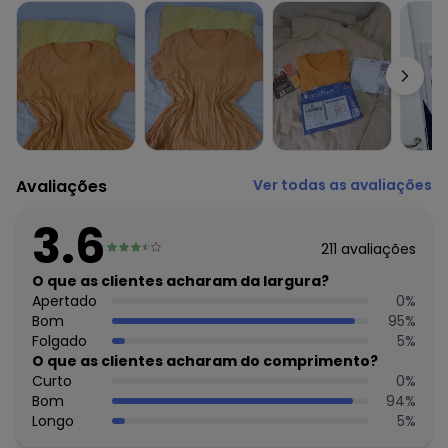
Feito: Brasil
Cuidados para conservação do produto: Temperatura
máxima de lavagem de 30ºC processo muito delicado Não
alvejar Não secar em tambor Secagem em varal a sombra
Não passar Não limpar a seco
Tecido: Malha Delicate
Composição: 92% Poliester 8% Elastano
Histórico de preços
Avaliações
Ver todas as avaliações
O preço apresentado abaixo é o menor oferecido em
algum dia do mês, para o menor tamanho disponível.
3.6
N/D*
agosto/2026
211
avaliações
R$ 23,89
julho/2026
R$ 23,89
O que as clientes acharam da largura?
junho/2026
R$ 24,89
Apertado
0
%
maio/2026
R$ 24,89
Bom
95
%
abril/2026
R$ 24,89
Folgado
5
%
março/2026
R$ 27,89
O que as clientes acharam do comprimento?
fevereiro/2026
Curto
0
%
Bom
94
%
Longo
5
%