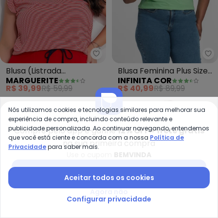
Marguerite - Blusa (Listrada V
In
Blusa (Listrada
Blusa Feminina Plus Size
MARGUERITE
INFINITA COR
Vermelha) Muscle Tee
da (Verde)
R$ 39,99
R$ 59,99
R$ 40,99
R$ 89,99
-70%
-61%
Nós utilizamos cookies e tecnologias similares para melhorar sua
experiência de compra, incluindo conteúdo relevante e
publicidade personalizada. Ao continuar navegando, entendemos
Compre pelo app e ganhe
12% OFF + frete grátis
que você está ciente e concorda com a nossa
Política de
na sua primeira compra
Privacidade
para saber mais.
Use o cupom
BEMVINDA
Baixar app Posthaus
Aceitar todos os cookies
Agora não
Configurar privacidade