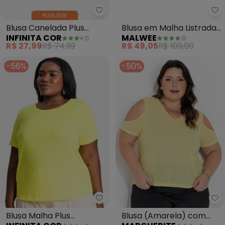
Infinita Cor - Blusa Canelada P
Ma
Blusa Canelada Plus
Blusa em Malha Listrada
INFINITA COR
MALWEE
(Amarelo)
Plus(Amarelo Mostarda)
R$ 27,99
R$ 74,99
R$ 49,05
R$ 109,00
-56%
-50%
Ma
Infinita Cor - Blusa Malha Plus 
Blusa (Amarela) com
Blusa Malha Plus