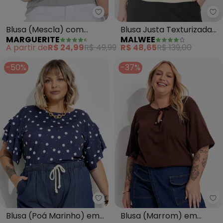
Marguerite - Blusa (Mescla) co
Ma
Blusa (Mescla) com
Blusa Justa Texturizada
MARGUERITE
MALWEE
Contrastes Plus Size
Plus (Bege)
A partir de
R$ 24,99
R$ 49,99
R$ 48,65
R$ 139,00
-50%
-37%
Marguerite - Blusa (Poá Marinh
Ma
Blusa (Poá Marinho) em
Blusa (Marrom) em