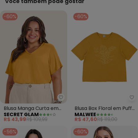
Você também pode gostar
-60%
-60%
Secret Glam - Blusa Manga Cur
Ma
Blusa Manga Curta em
Blusa Box Floral em Puff
SECRET GLAM
MALWEE
Viscotorcion (Amarelo)
Plus(Amarelo Mostarda)
R$ 43,99
R$ 109,99
R$ 47,60
R$ 119,00
-56%
-60%