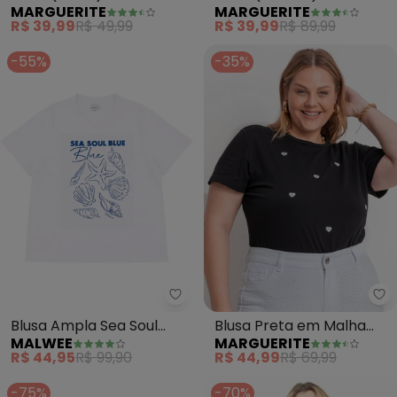
MARGUERITE
MARGUERITE
de Algodão
Estampa Localizada Plus
R$ 39,99
R$ 49,99
R$ 39,99
R$ 89,99
Size
-55%
-35%
Malwee - Blusa Ampla Sea Soul 
Ma
Blusa Ampla Sea Soul
Blusa Preta em Malha
MALWEE
MARGUERITE
Blue Plus(Branco)
com Bordados de
R$ 44,95
R$ 99,90
R$ 44,99
R$ 69,99
Coração
-75%
-70%