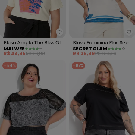
Malwee - Blusa Ampla The Bliss 
Se
Blusa Ampla The Bliss Of
Blusa Feminina Plus Size
MALWEE
SECRET GLAM
Nature Plus(Off White)
(Azul)
R$ 44,95
R$ 99,90
R$ 39,99
R$ 104,99
-54%
-16%