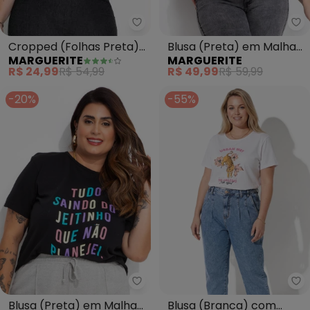
Marguerite - Cropped (Folhas P
Ma
Cropped (Folhas Preta)
Blusa (Preta) em Malha
MARGUERITE
MARGUERITE
com Transparência Plus
de Poliéster
R$ 24,99
R$ 54,99
R$ 49,99
R$ 59,99
Size
-20%
-55%
Marguerite - Blusa (Preta) em 
Ma
Blusa (Preta) em Malha
Blusa (Branca) com