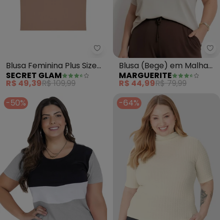
Secret Glam - Blusa Feminina P
Ma
Blusa Feminina Plus Size
Blusa (Bege) em Malha
SECRET GLAM
MARGUERITE
(Marrom)
Lurex com Brilho
R$ 49,39
R$ 109,99
R$ 44,99
R$ 79,99
-50%
-64%