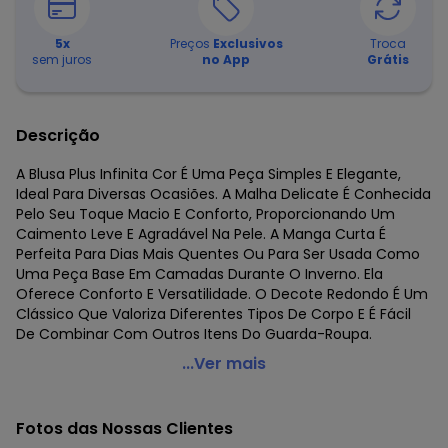
5
x
Preços
Exclusivos
Troca
sem juros
no App
Grátis
Descrição
A Blusa Plus Infinita Cor É Uma Peça Simples E Elegante,
Ideal Para Diversas Ocasiões. A Malha Delicate É Conhecida
Pelo Seu Toque Macio E Conforto, Proporcionando Um
Caimento Leve E Agradável Na Pele. A Manga Curta É
Perfeita Para Dias Mais Quentes Ou Para Ser Usada Como
Uma Peça Base Em Camadas Durante O Inverno. Ela
Oferece Conforto E Versatilidade. O Decote Redondo É Um
Clássico Que Valoriza Diferentes Tipos De Corpo E É Fácil
De Combinar Com Outros Itens Do Guarda-Roupa.
Infinita Cor - Blusa Malha Plus Amarelo
...Ver mais
Código do produto: 7659415
Fornecedor: ROVITEX IND E COM DE MALHAS LTDA / CNPJ
Fotos das Nossas Clientes
79.233.672/0010-98