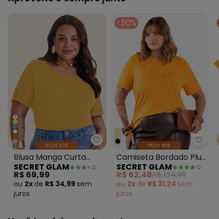
-50%
+
Secret Glam - Blusa Manga Curt
Secre
Blusa Manga Curta
Camiseta Bordado Plus
SECRET GLAM
SECRET GLAM
Feminina Plus Size
Size Amarelo
R$ 69,99
R$ 62,49
R$ 124,99
Amarelo
ou
2x
de
R$ 34,99
sem
ou
2x
de
R$ 31,24
sem
juros
juros