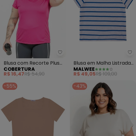
Cobertura - Blusa com Recorte 
Ma
Blusa com Recorte Plus
Blusa em Malha Listrada
COBERTURA
MALWEE
Size (Rosa)
Plus(Azul)
R$ 16,47
R$ 54,90
R$ 49,05
R$ 109,00
-55%
-43%