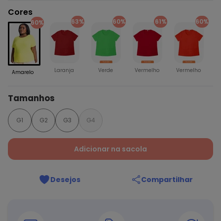
Cores
63%
60%
61%
60%
60%
Laranja
Verde
Vermelho
Vermelho
Amarelo
Tamanhos
G1
G2
G3
G4
Adicionar na sacola
Desejos
Compartilhar