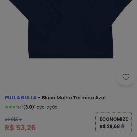
Pull
PULLA BULLA
-
Blusa Malha Térmica Azul
(
3,0
)
1
avaliação
ECONOMIZE
R$ 81,94
R$ 53,26
R$ 28,68