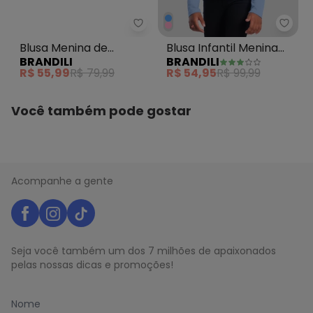
N/D*
julho/2026
N/D*
junho/2026
Brandili - Blusa Menina de Mora
Brand
N/D*
maio/2026
Blusa Menina de
Blusa Infantil Menina
N/D*
abril/2026
BRANDILI
BRANDILI
N/D*
Moranguinho Azul
Lotso com Glitter Azul
março/2026
R$ 55,99
R$ 79,99
R$ 54,95
R$ 99,99
N/D*
fevereiro/2026
Você também pode gostar
Acompanhe a gente
Seja você também um dos 7 milhões de apaixonados
pelas nossas dicas e promoções!
Nome