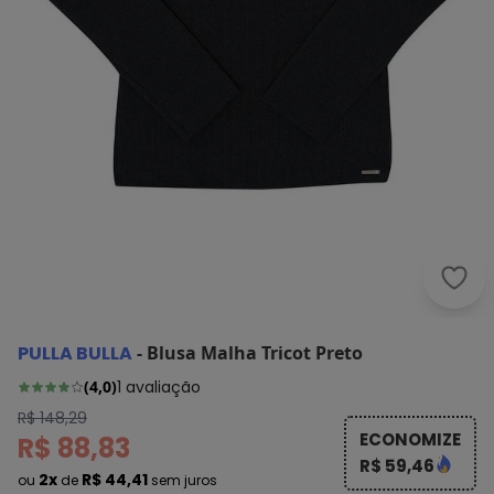
Pull
PULLA BULLA
-
Blusa Malha Tricot Preto
(
4,0
)
1
avaliação
R$ 148,29
ECONOMIZE
R$ 88,83
R$ 59,46
2x
R$ 44,41
ou
de
sem juros