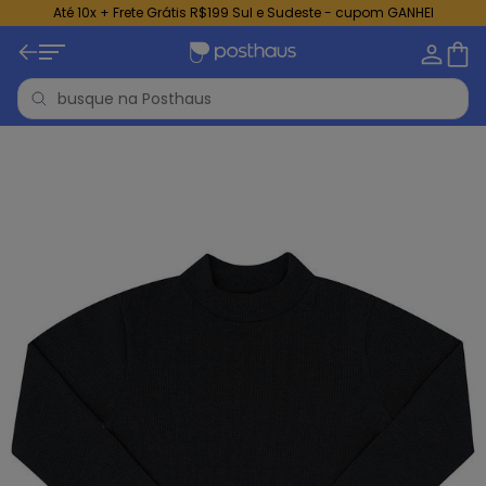
Até 10x + Frete Grátis R$199 Sul e Sudeste - cupom GANHEI