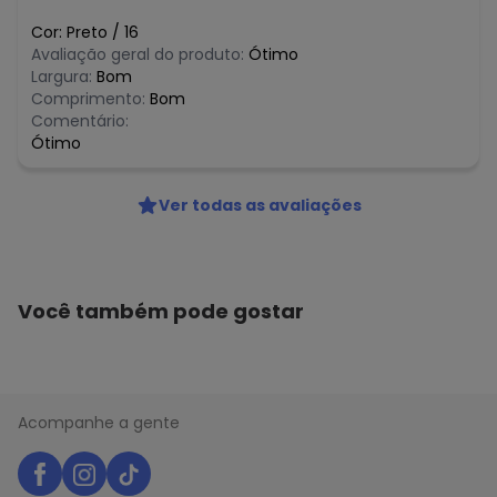
N/D*
agosto/2026
N/D*
julho/2026
Cor:
Preto
/
16
R$ 96,38
junho/2026
Avaliação geral do produto:
Ótimo
R$ 59,31
maio/2026
Largura:
Bom
R$ 59,31
abril/2026
Comprimento:
Bom
R$ 59,31
março/2026
Comentário:
R$ 59,31
fevereiro/2026
Ótimo
Ver todas as avaliações
Você também pode gostar
Acompanhe a gente