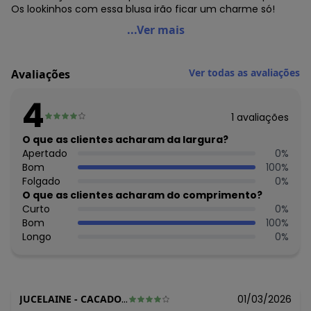
Os lookinhos com essa blusa irão ficar um charme só!
Pulla Bulla - Blusa Malha Tricot Preto
...Ver mais
Código do produto: 7336613
Modelagem: Ampla
Ver todas as avaliações
Avaliações
Comprimento da Manga: Longa
Comprimento: Longo
4
Fornecedor: CONFECCOES JO JO LTDA / CNPJ
1
avaliações
83.938.985/0001-28
Feito: no Brasil
O que as clientes acharam da largura?
Cuidados para conservação do produto: Melhores
Apertado
0
%
cuidados para conservação da roupinha: Lavar na
Bom
100
%
máquina, no ciclo delicado, com água fria ou morna - Não
Folgado
0
%
usar alvejante - Não lavar a seco - Não colocar na
O que as clientes acharam do comprimento?
secadora - Secar na vertical.
Curto
0
%
Tecido: Malha Tricot
Bom
100
%
Composição: 96%POLIESTER 4%ELASTANO
Longo
0
%
Histórico de preços
O preço apresentado abaixo é o menor oferecido em
algum dia do mês, para o menor tamanho disponível.
JUCELAINE
-
CACADOR - SC
01/03/2026