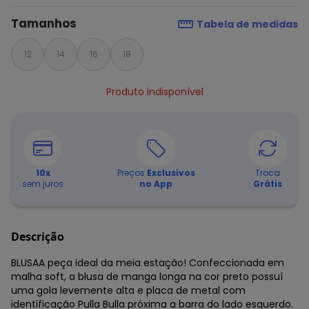
Tamanhos
Tabela de medidas
12
14
16
18
Produto indisponível
10
x
Preços
Exclusivos
Troca
sem juros
no App
Grátis
Descrição
BLUSAA peça ideal da meia estação! Confeccionada em
malha soft, a blusa de manga longa na cor preto possuí
uma gola levemente alta e placa de metal com
identificação Pulla Bulla próxima a barra do lado esquerdo.