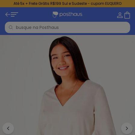
Até 5x + Frete Grátis R$199 Sul e Sudeste - cupom EUQUERO