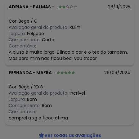
agosto/2026
N/D*
julho/2026
ADRIANA
-
PALMAS - PR
28/11/2025
N/D*
junho/2026
N/D*
maio/2026
Cor:
Bege
/
G
R$ 103,98
abril/2026
Avaliação geral do produto:
Ruim
N/D*
março/2026
Largura:
Folgado
N/D*
fevereiro/2026
Comprimento:
Curto
Comentário:
A blusa é muito larga. É linda a cor e o tecido também.
Mas para mim não ficou boa. Vou trocar
FERNANDA
-
MAFRA - SC
26/09/2024
Cor:
Bege
/
XXG
Avaliação geral do produto:
Incrível
Largura:
Bom
Comprimento:
Bom
Comentário:
comprei a xg e ficou ótima
Ver todas as avaliações