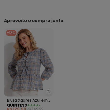
Aproveite e compre junto
-13%
Quintess - Blusa Xadrez Azul e
Blusa Xadrez Azul em
QUINTESS
Gaze de Algodão
R$ 129,99
R$ 149,99