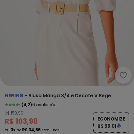
Heri
HERING
-
Blusa Manga 3/4 e Decote V Bege
(
4,2
)
6
avaliações
R$ 159,99
ECONOMIZE
R$ 103,98
R$ 56,01
3x
R$ 34,66
ou
de
sem juros