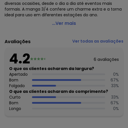
diversas ocasiões, desde o dia a dia até eventos mais
formais. A manga 3/4 confere um charme extra e a torna
ideal para uso em diferentes estações do ano.
Hering - Blusa Manga 3/4 e Decote V Bege
...Ver mais
Código do produto: 6954537
Modelagem: Ampla
Avaliações
Ver todas as avaliações
Modelo: Alfaiataria
Comprimento da manga: 3/4
4.2
Decote frente: V
6
avaliações
Decote costas: Redondo
Fornecedor: CIA. HERING / CNPJ 78.876.950/0001-71
O que as clientes acharam da largura?
Feito: INDIA
Apertado
0
%
Cuidados para conservação do produto: Não usar
Bom
67
%
alvejante a base de cloro. Não limpar a seco.
Folgado
33
%
Tecido: Viscose algodao linho
O que as clientes acharam do comprimento?
Composição: 46% viscose + 41% algodao + 13% linho
Curto
33
%
Bom
67
%
Histórico de preços
Longo
0
%
O preço apresentado abaixo é o menor oferecido em
algum dia do mês, para o menor tamanho disponível.
N/D*