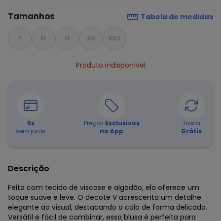
Tamanhos
Tabela de medidas
P
M
G
XG
XXG
Produto indisponível
5
x
Preços
Exclusivos
Troca
sem juros
no App
Grátis
Descrição
Feita com tecido de viscose e algodão, ela oferece um
toque suave e leve. O decote V acrescenta um detalhe
elegante ao visual, destacando o colo de forma delicada.
Versátil e fácil de combinar, essa blusa é perfeita para