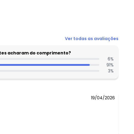
N/D*
Ver todas as avaliações
N/D*
N/D*
entes acharam do comprimento?
N/D*
6
%
91
%
N/D*
3
%
N/D*
R$ 19,9
19/04/2026