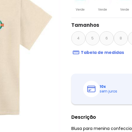
Verde
Verde
Verde
Tamanhos
4
5
6
8
Tabela de medidas
10
x
sem juros
Descrição
Blusa para menina confeccio