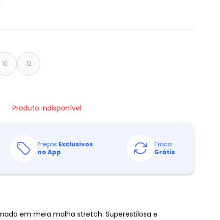
10
12
Produto indisponível
Preços
Exclusivos
Troca
no App
Grátis
nada em meia malha stretch. Superestilosa e