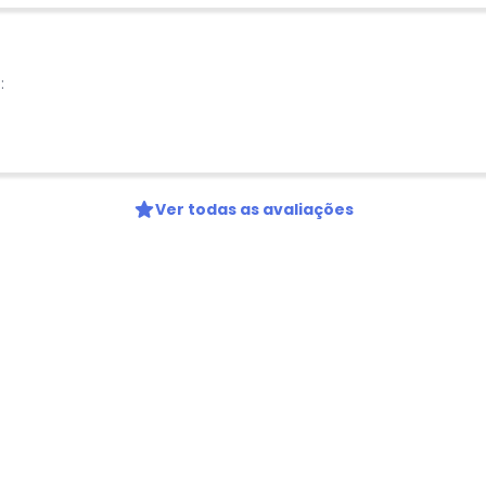
Digite seu e-mail
Telefone
Ao enviar o cadastro, você
:
Privacidade
Ver todas as avaliações