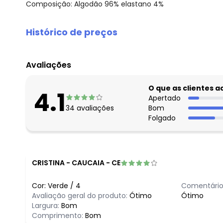
Composição: Algodão 96% elastano 4%
Histórico de preços
O preço apresentado abaixo é o menor oferecido em al
agosto/2026
Avaliações
julho/2026
junho/2026
O que as clientes 
4.1
maio/2026
Apertado
34
avaliações
Bom
abril/2026
Folgado
março/2026
fevereiro/2026
CRISTINA
-
CAUCAIA - CE
Cor:
Verde
/
4
Comentário
Avaliação geral do produto:
Ótimo
Ótimo
Largura:
Bom
Comprimento:
Bom