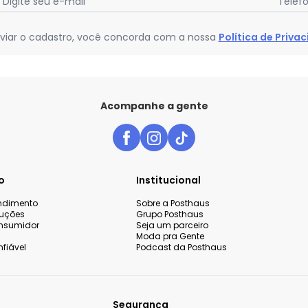
Digite seu e-mail
Telef
viar o cadastro, você concorda com a nossa
Política de Priva
Acompanhe a gente
o
Institucional
endimento
Sobre a Posthaus
luções
Grupo Posthaus
nsumidor
Seja um parceiro
Moda pra Gente
fiável
Podcast da Posthaus
Segurança