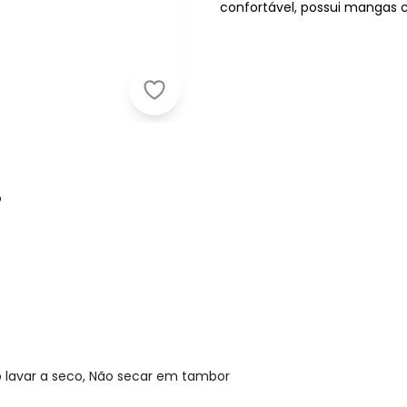
confortável, possui mangas c
Lilica Ripilica - Blusa Manga Curta 
o
o lavar a seco, Não secar em tambor