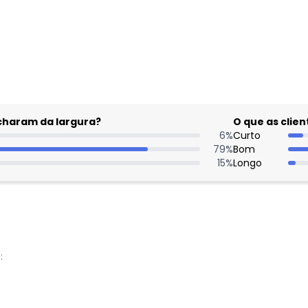
gum dia do mês, para o menor tamanho disponível.
acharam da largura?
O que as cli
6
%
Curto
79
%
Bom
15
%
Longo
:
Nome