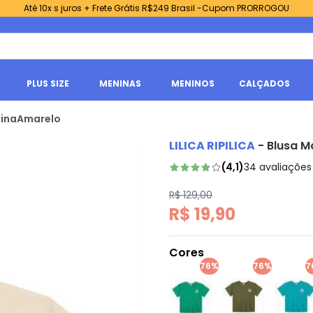
Até 10x s juros + Frete Grátis R$249 Brasil -Cupom PRORROGOU
PLUS SIZE
MENINAS
MENINOS
CALÇADOS
eninaAmarelo
LILICA RIPILICA
-
Blusa M
(
4,1
)
34
avaliações
R$ 129,00
R$ 19,90
Cores
76%
76%
7