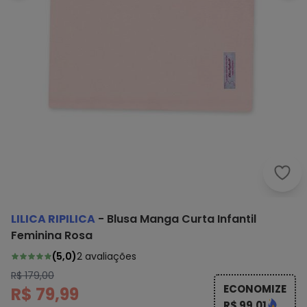
Lilic
LILICA RIPILICA
-
Blusa Manga Curta Infantil
Feminina Rosa
(
5,0
)
2
avaliações
R$ 179,00
ECONOMIZE
R$ 79,99
R$ 99,01