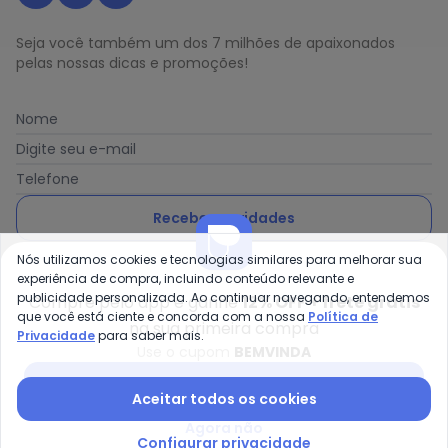
Seja você também um dos 7 milhões de apaixonados
pelas nossas dicas e promoções!
Nome
Digite seu e-mail
Telefone
Receber novidades
Nós utilizamos cookies e tecnologias similares para melhorar sua
Ao enviar o cadastro, você concorda com a nossa
Política
experiência de compra, incluindo conteúdo relevante e
de Privacidade
publicidade personalizada. Ao continuar navegando, entendemos
Compre pelo app e ganhe
12% OFF + frete grátis
que você está ciente e concorda com a nossa
Política de
na sua primeira compra
Privacidade
para saber mais.
Use o cupom
BEMVINDA
Posthaus é uma marca da Posthaus Ltda / CNPJ:
Baixar app Posthaus
Aceitar todos os cookies
80.462.138/0001-41
Endereço: Rua Werner Duwe, 202 Bairro Badenfurt -
Agora não
89.070-700 - Blumenau/SC
Configurar privacidade