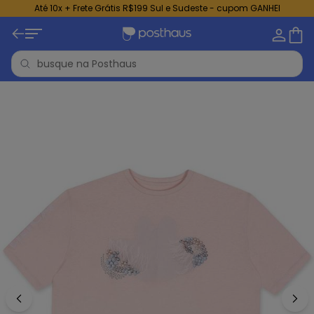
Até 10x + Frete Grátis R$199 Sul e Sudeste - cupom GANHEI