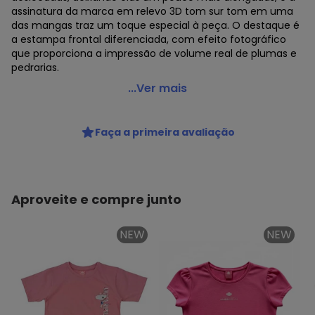
assinatura da marca em relevo 3D tom sur tom em uma
das mangas traz um toque especial à peça. O destaque é
a estampa frontal diferenciada, com efeito fotográfico
que proporciona a impressão de volume real de plumas e
pedrarias.
Lilica Ripilica - Blusa Manga Curta Infantil Feminina Rosa
...Ver mais
Código do produto: 7722951
Modelagem: Ampla
Faça a primeira avaliação
Modelo: T-shirt
Comprimento da manga: Curta
Comprimento: Curto
Decote costas: Redondo
Fornecedor: MARISOL VESTUARIO S.A. / CNPJ
Aproveite e compre junto
20.454.870/0015-4
Feito: Brasil
NEW
NEW
Cuidados para conservação do produto: NÃO ALVEJAR, NÃO
LAVAR A SECO, NÃO SECAR EM TAMBOR
Tecido: Malha terceiro
Composição: Algodão 50% poliéster 50%
Histórico de preços