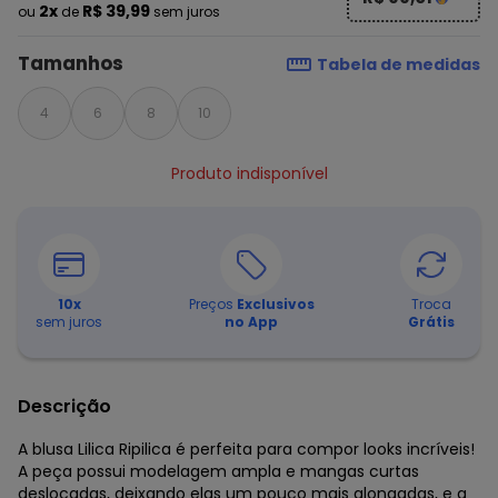
2x
R$ 39,99
ou
de
sem juros
Tamanhos
Tabela de medidas
4
6
8
10
Produto indisponível
10
x
Preços
Exclusivos
Troca
sem juros
no App
Grátis
Descrição
A blusa Lilica Ripilica é perfeita para compor looks incríveis!
A peça possui modelagem ampla e mangas curtas
deslocadas, deixando elas um pouco mais alongadas, e a