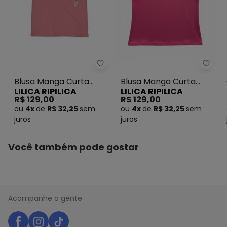
O preço apresentado abaixo é o menor oferecido em
algum dia do mês, para o menor tamanho disponível.
N/D*
agosto/2026
N/D*
julho/2026
N/D*
junho/2026
R$ 53,7
maio/2026
Lilica Ripilica - Blusa Manga Cu
Lilic
N/D*
abril/2026
Blusa Manga Curta
Blusa Manga Curta
N/D*
março/2026
LILICA RIPILICA
LILICA RIPILICA
N/D*
Feminino Rosa
Rosa
fevereiro/2026
R$ 129,00
R$ 129,00
ou
4x
de
R$ 32,25
sem
ou
4x
de
R$ 32,25
sem
juros
juros
Você também pode gostar
Acompanhe a gente