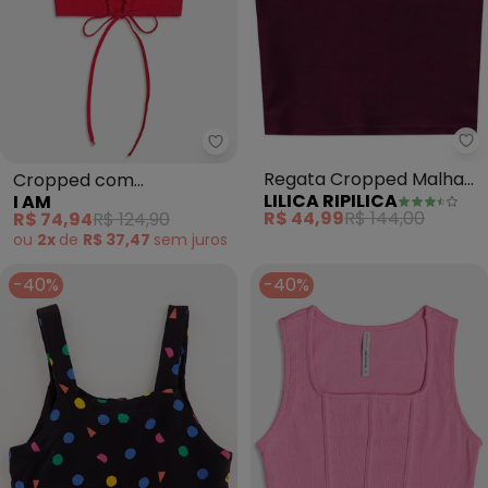
Li
I Am - Cropped com Amarraçã
Regata Cropped Malha
Cropped com
LILICA RIPILICA
I AM
Menina (Bordô)
Amarração (Vermelho)
R$ 44,99
R$ 144,00
R$ 74,94
R$ 124,90
ou
2x
de
R$ 37,47
sem
juros
-40%
-40%