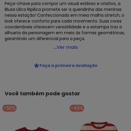
Peça-chave para compor um visual estiloso e criativo, a
Blusa Lilica Ripilica promete ser a queridinha das meninas
nessa estação! Confeccionada em meia malha stretch, o
look oferece conforto para cada movimento. Suas cores
coordenáveis oferecem versatilidade e a estampa traz a
silhueta da personagem em meio às formas geométricas,
garantindo um diferencial para a peça.
Lilica Ripilica - Blusa Manga Curta Infantil Feminina
...Ver mais
Vermelho
Código do produto: 7720218
Faça a primeira avaliação
Modelo: Cropped
Comprimento da manga: Curta
Comprimento: Curto
Decote costas: Redondo
Fornecedor: MARISOL VESTUARIO S.A. / CNPJ
Você também pode gostar
20.454.870/0015-4
Feito: Brasil
-50%
-45%
Cuidados para conservação do produto: NÃO ALVEJAR, NÃO
LAVAR A SECO, NÃO SECAR EM TAMBOR
Tecido: Malha
Composição: Algodão 96% elastano 4%