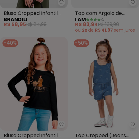
Brandili - Blusa Cropped Infanti
I 
Blusa Cropped Infantil
Top com Argola de
BRANDILI
I AM
Menina (Preto)
Coração (Rosa)
R$ 58,95
R$ 84,99
R$ 83,94
R$ 139,90
ou
2x
de
R$ 41,97
sem
juros
-40%
-50%
Kyly - Blusa Cropped Infantil 
Fk
Blusa Cropped Infantil
Top Cropped (Jeans