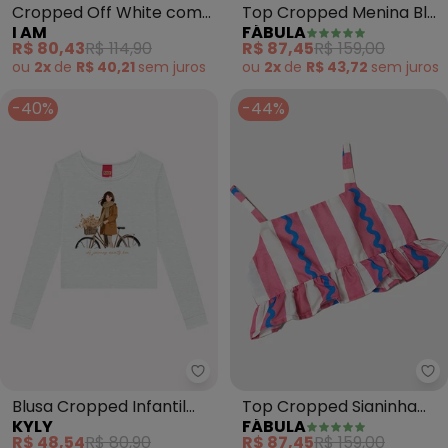
Top Cropped Menina Blu
Cropped Off White com
FÁBULA
I AM
(Preto)
Franzido (Off White)
R$ 87,45
R$ 159,00
R$ 80,43
R$ 114,90
ou
2x
de
R$ 43,72
sem
juros
ou
2x
de
R$ 40,21
sem
juros
-40%
-44%
Kyly - Blusa Cropped Infantil M
Fá
Blusa Cropped Infantil
Top Cropped Sianinha
KYLY
FÁBULA
Menina Estampa (Cinza)
(Rosa)
R$ 48,54
R$ 80,90
R$ 87,45
R$ 159,00