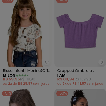
-50%
-40%
Milon - Blusa Infantil Menina(Of
I 
Blusa Infantil Menina(Off
Cropped Ombro a
MILON
I AM
White)
Ombro (Roxo)
R$ 59,95
R$ 119,90
R$ 83,94
R$ 139,90
ou
2x
de
R$ 29,97
sem
juros
ou
2x
de
R$ 41,97
sem
juros
-51%
-50%