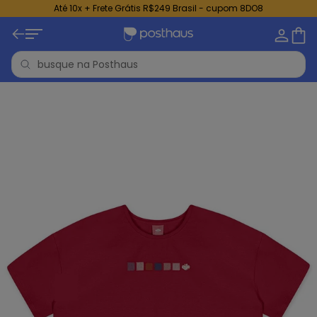
Até 10x + Frete Grátis R$249 Brasil - cupom 8DO8