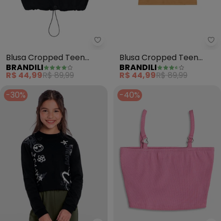
Brandili - Blusa Cropped Teen 
Br
Blusa Cropped Teen
Blusa Cropped Teen
BRANDILI
BRANDILI
Menina com Strass
Menina de Strass
R$ 44,99
R$ 89,99
R$ 44,99
R$ 89,99
(Preto)
(Marrom)
-30%
-40%