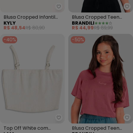
Kyly - Blusa Cropped Infantil 
Br
Blusa Cropped Infantil
Blusa Cropped Teen
KYLY
BRANDILI
Menina Estampa (Rosa)
Menina com Strass
R$ 48,54
R$ 80,90
R$ 44,99
R$ 89,99
(Verde)
-40%
-50%
I Am - Top Off White com Argol
Br
Top Off White com
Blusa Cropped Teen