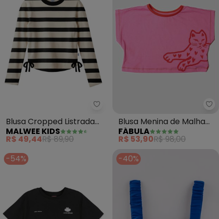
Fá
Malwee Kids - Blusa Cropped Li
Blusa Menina de Malha
Blusa Cropped Listrada
FÁBULA
MALWEE KIDS
Silk Onça (Rosa)
Canelada (Preto)
R$ 53,90
R$ 98,00
R$ 49,44
R$ 89,90
-54%
-40%