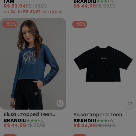
I AM
BRANDILI
Argola de Coração (Off
Menina de Strass (Rosa)
R$ 83,94
R$ 139,90
R$ 44,99
R$ 89,99
White)
ou
2x
de
R$ 41,97
sem
juros
-50%
-50%
Brandili - Blusa Cropped Teen 
Br
Blusa Cropped Teen
Blusa Cropped Teen
BRANDILI
BRANDILI
Menina em Malha (Azul)
Menina de Strass (Preto)
R$ 44,99
R$ 89,99
R$ 44,99
R$ 89,99