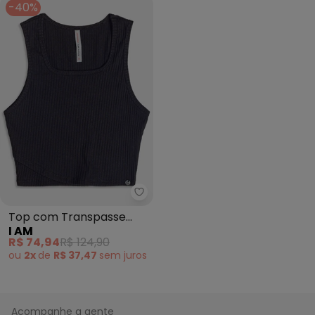
-40%
I Am - Top com Transpasse (Pr
Top com Transpasse
I AM
(Preto)
R$ 74,94
R$ 124,90
ou
2x
de
R$ 37,47
sem
juros
Acompanhe a gente