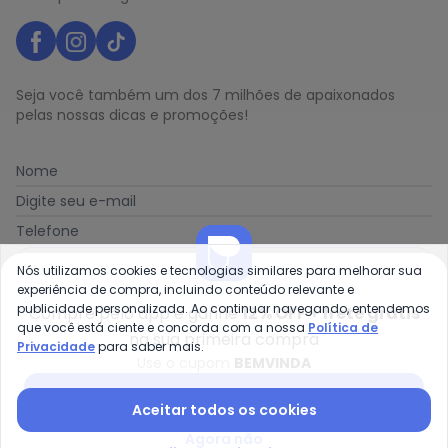
Seja você também um dos 7 milhões de apaixonados
pelas nossas dicas e promoções!
Nome
Digite seu e-mail
Telefone
Receber novidades
Nós utilizamos cookies e tecnologias similares para melhorar sua
experiência de compra, incluindo conteúdo relevante e
publicidade personalizada. Ao continuar navegando, entendemos
Compre pelo app e ganhe
12% OFF + frete grátis
Ao enviar o cadastro, você concorda com a nossa
Política
que você está ciente e concorda com a nossa
Política de
na sua primeira compra
de Privacidade
Privacidade
para saber mais.
Use o cupom
BEMVINDA
Baixar app Posthaus
Aceitar todos os cookies
Posthaus é uma marca da Posthaus Ltda / CNPJ:
Agora não