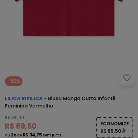
Lili
-50%
LILICA RIPILICA
-
Blusa Manga Curta Infantil
Feminina Vermelho
R$ 139,00
ECONOMIZE
R$ 69,50
R$ 69,50
2x
R$ 34,75
ou
de
sem juros