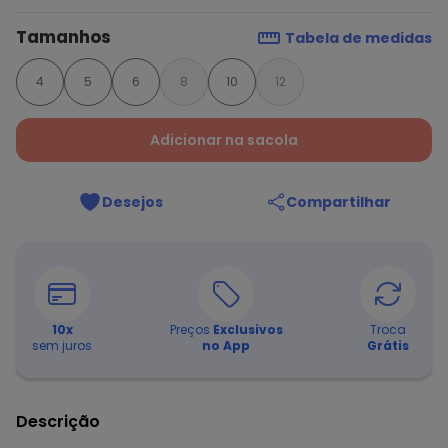
Tamanhos
Tabela de medidas
4
5
6
8
10
12
Adicionar na sacola
Desejos
Compartilhar
10
x
Preços
Exclusivos
Troca
sem juros
no App
Grátis
Descrição