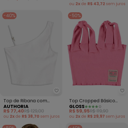
ou
2x
de
R$ 43,72
sem
juros
-40%
-50%
Gl
Top de Ribana com
Top Cropped Básico
AUTHORIA
GLOSS
Passante (Off White)
Juvenil (Rosa Pink)
R$ 77,40
R$ 129,00
R$ 59,95
R$ 119,90
ou
2x
de
R$ 38,70
sem
juros
ou
2x
de
R$ 29,97
sem
juros