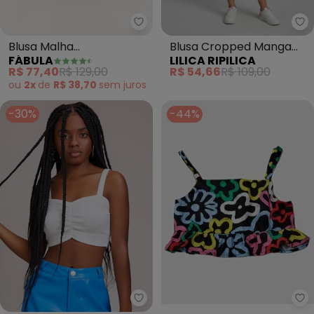
Fábula - Blusa Malha Manchadi
Li
Blusa Malha
Blusa Cropped Manga
FÁBULA
LILICA RIPILICA
Manchadinha (Preto)
Curta Infantil (Branco)
R$ 77,40
R$ 129,00
R$ 54,66
R$ 109,00
ou
2x
de
R$ 38,70
sem
juros
-30%
-44%
Fá
I Am - Cropped Off White com F